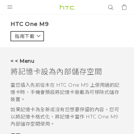
產品
HTC One M9‎
VIVE
指南下載
智能手機
G REIGNS
< < Menu
配件
將記憶卡設為內部儲存空間
VIVERSE
當您插入先前從未在
HTC One M9
上使用過的記
憶卡時，手機會預設將記憶卡裝載為可移除式儲存
應用程式
裝置。
支援服務
如果記憶卡為全新或沒有您想要保留的內容，您可
以將記憶卡格式化，將記憶卡當作
HTC One M9
登入
內部儲存空間使用。