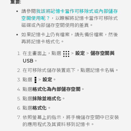
重要:
請參閱
我該將記憶卡當作可移除式或內部儲存
空間使用呢？
，以瞭解將記憶卡當作可移除式
磁碟或內部儲存空間使用的差異。
如果記憶卡上仍有檔案，請先備份檔案，然後
再將記憶卡格式化。
在
主畫面
上，點選
>
設定
>
儲存空間與
USB
。
在
可移除式儲存裝置
底下，點選記憶卡名稱。
點選
>
設定
。
點選
格式化為內部儲存空間
。
點選
抹除並格式化
。
點選
格式化
。
依照螢幕上的指示，將手機儲存空間中已安裝
的應用程式及其資料移到記憶卡。