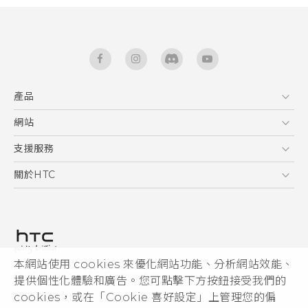
產品
5G
網站
快速入門手冊
智能手機
使用手冊
HTC Dev
支援服務
新功能(Android 7 Nougat)
區塊鍊手機
HTC Research
服務中心
關於HTC
配件
產品有限保固說明
ESG
VIVE
公告欄
投資人
私隱政策
產品安全
本網站使用 cookies 來優化網站功能、分析網站效能、
© 2011-2026 HTC Corporation
提供個性化體驗和廣告。您可點擊下方按鈕接受我們的
加入HTC
HTC 法律文件
cookies，或在「Cookie 喜好設定」上管理您的偏
Security and Privacy Whitepaper