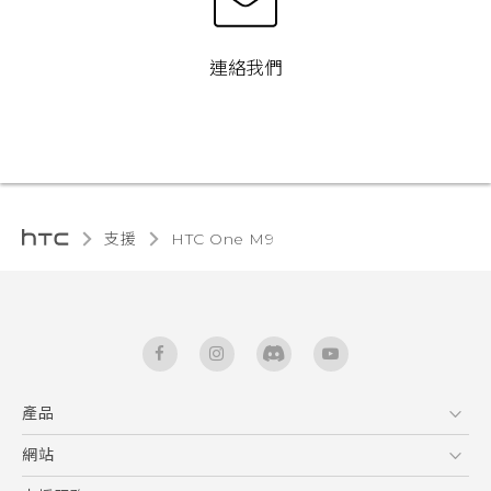
連絡我們
支援
HTC One M9‎
產品
5G
網站
快速入門手冊
智能手機
使用手冊