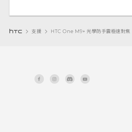
重新啟動 HTC One M9+ 光學
傳送音樂至 Blackfire 相容喇
端硬碟
釘選及取消釘選應用程式
魔法變臉
分類小工具面板和啟動列上的應
防手震極速對焦 (軟體重設)
新增電子郵件帳號
使用連拍組合拍攝自拍照
叭
在 Car 內處理來電
停用應用程式
用程式
關於 Google 地圖
新增應用程式至 HTC Sense 首
智慧同步有何作用？
拍攝 RAW 相片
將音樂傳送至支援
頁小工具
自訂 Car
為 Nano SIM 卡指派 PIN 碼
排列應用程式
支援
HTC One M9+ 光學防手震極速對焦 
Qualcomm AllPlay 智慧媒體
在地圖上移動
平台的喇叭
相機應用程式如何拍攝 RAW 相
開啟及關閉智慧資料夾
使用塗鴉
協助工具功能
片？
搜尋位置
HTC BoomSound Connect
何謂 Motion Launch？
使用時鐘
協助工具設定
應用程式
使用前後合拍模式
規劃路線
開啟或關閉 Motion Launch
查看氣象
開啟或關閉縮放比例手勢
拍攝全景相片
手勢
觀賞 YouTube
錄音
使用 TalkBack 導覽 HTC One
拍攝360 全景相片
喚醒進入鎖定螢幕
建立影片播放清單
M9+ 光學防手震極速對焦
使用 HDR
喚醒及解鎖
慢動作錄影