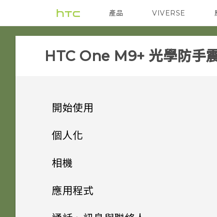
產品
VIVERSE
VIVE
智能手機
HTC One M9+ 光學防手
開始使用
手機上的各種便利功能
個人化
打開包裝
手機設定及傳輸
個人化
相機
熟悉新手機的功能
個人化
HTC One M9+ 光學防手震極
指紋感應器
相機
透過藍牙從舊手機傳輸聯絡人
應用程式
速對焦
HTC Sense 首頁
何謂 主題應用程式？
影像
初次設定 HTC One M9+ 光學
HTC BlinkFeed
相機畫面