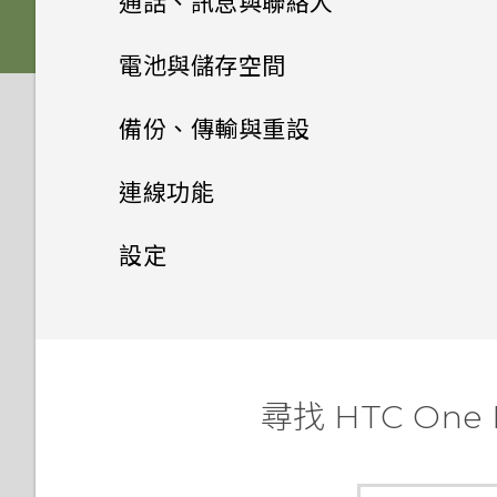
通話、訊息與聯絡人
後面板
防手震極速對焦
螢幕導覽按鈕
下載主題
相片集
音效
選擇拍攝模式
手機通話功能
何謂 HTC BlinkFeed？
電池與儲存空間
插槽和卡片固定座
從雲端儲存空間還原備份
新增第四個導覽按鈕
相片編輯工具
將主題加入我的最愛
訊息
在相片集內檢視相片和影片
縮放
開啟或關閉 HTC BlinkFeed
電源及儲存空間管理
使用智慧搜尋撥號
備份、傳輸與重設
Nano SIM 卡
從 Android 手機傳輸內容
娛樂
重新排列導覽按鈕
聯絡人
選取相片進行編輯
重新建立自己的主題
新增相片或影片至相簿
傳送簡訊 (SMS)
開啟或關閉相機閃光燈
餐廳推薦
使用語音撥打電話
同步、備份及重設
顯示電池百分比
連線功能
記憶卡
從 iPhone 傳輸內容的方式
日曆與電子郵件
使用 HTC BoomSound 搭配
休眠模式
在相片上畫圖
聯絡人清單
混合及配對主題
將相片或影片複製或移至其他相
傳送多媒體訊息 (MMS)
拍攝相片
在 HTC BlinkFeed 上新增內
撥打分機號碼
耳機
查看電池記錄
網際網路連線
新增社交網路、電子郵件帳號等
設定
為電池充電
Google 搜尋及應用程式
簿
透過 iCloud 傳送 iPhone 內
容的方式
接受或拒絕會議邀請
將螢幕解鎖
套用相片濾鏡
設定個人檔案
尋找主題
容
傳送群組訊息
無線分享
拍攝連續的相片
回撥未接來電
切換 HTC BoomSound 的模
使用省電功能
移除帳號
設定和隱私權
開啟或關閉數據連線
其他應用程式
切換手機開關
新增相片及影片標籤
使用 Google 即時資訊取得最
自訂重點消息摘要
檢視日曆
式
動作手勢
美化人物照
新增新的聯絡人
分享主題
當下的資訊
取得聯絡人及其他內容的其他方
繼續撰寫訊息草稿
在散景模式下變更焦點
開啟或關閉 藍牙
快速撥號
極致省電模式
同步帳號
管理數據使用量
開啟或關閉定位服務
需要使用手機的快速指引嗎？
個人化 HTC Dot View
法
搜尋相片及影片
儲存文章供日後觀賞
排程或編輯活動
聆聽音樂
觸控手勢
調整相片
尋找 HTC On
編輯聯絡人的資訊
刪除主題
搜尋 HTC One M9+ 光學防手
回覆訊息
提示：如何拍出更棒的相片
連接藍牙耳機
撥打訊息、電子郵件或日曆活動
延長電池使用時間的提示
備份檔案、資料和設定的方式
Wi-Fi 連線
飛安模式
HTC Dot View 沒有顯示最近
震極速對焦 和網路
在手機和電腦之間傳送相片、影
尋找配對的相片
張貼到社交網路
選擇要顯示的日曆
中的電話號碼
音樂播放清單
開啟應用程式
撥打的電話嗎？
片及音樂
最佳表情
聯繫聯絡人
個人化設定
轉寄訊息
拍攝影片
與藍牙裝置解除配對
查看電池用量
使用 HTC 備份
連線到 VPN
排程關閉數據連線的時間