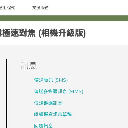
應用程式
支援服務
G REIGNS
配件
震極速對焦 (相機升級版)‎
訊息
傳送簡訊 (SMS)
傳送多媒體訊息 (MMS)
傳送群組訊息
繼續撰寫訊息草稿
回覆訊息