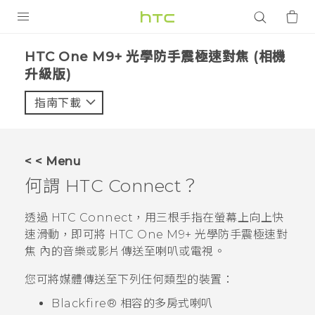
產品
HTC One M9+ 光學防手震極速對焦 (相機
升級版)‎
VIVE
指南下載
智能手機
G REIGNS
配件
< < Menu
何謂
HTC Connect
？
VIVERSE
透過
HTC Connect
，用三根手指在螢幕上向上快
應用程式
速滑動，即可將
HTC One M9+ 光學防手震極速對
支援服務
焦
內的音樂或影片傳送至喇叭或電視。
您可將媒體傳送至下列任何類型的裝置：
登入
Blackfire®
相容的多房式喇叭