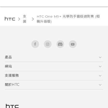
支
HTC One M9+ 光學防手震極速對焦 (相
援
機升級版)‎
產品
5G
網站
快速入門手冊
智能手機
使用手冊
HTC Dev
支援服務
區塊鍊手機
HTC Research
服務中心
關於HTC
配件
產品有限保固說明
ESG
VIVE
公告欄
投資人
私隱政策