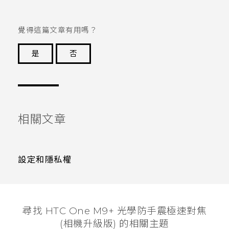
覺得這篇文章有用嗎？
是
否
謝謝您！
相關文章
設定和隱私權
尋找 HTC One M9+ 光學防手震極速對焦
(相機升級版) 的相關主題