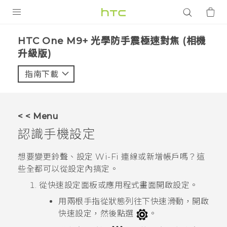
產品
HTC One M9+ 光學防手震極速對焦 (相機
升級版)‎
VIVE
指南下載
智能手機
G REIGNS
配件
< < Menu
認識手機設定
VIVERSE
想要變更鈴聲、設定
Wi-Fi
連線或新增帳戶嗎？這
應用程式
些全都可以從設定內搞定。
支援服務
從
快速設定
面板或
應用程式
畫面開啟設定。
用兩根手指從狀態列往下快速滑動，開啟
登入
快速設定
，然後點選
。