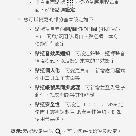
從主畫面點選
，切換至
應用程式
畫
面，然後點選
設定
。
您可以變更的部分基本設定如下：
點選項目旁的
開/關
切換開關 (例如
Wi-
Fi
)，開啟/關閉該項目。點選項目本身，
便能進行設定。
點選
音效與通知
，可設定鈴聲、選擇聲音
情境模式，以及設定來電的音效設定。
點選
個人化
，可變更桌布、新增應用程式
和小工具至主畫面等。
點選
帳號與同步處理
，可新增並登入電子
郵件、社交網路等其他帳號。
點選
安全性
，可設定
HTC One M9+ 光
學防手震極速對焦
的安全性選項，例如
使用螢幕鎖。
提示:
點選設定中的
，可快速尋找選項及設定。