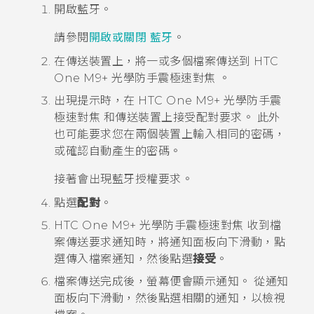
開啟
藍牙
。
請參閱
開啟或關閉 藍牙
。
在傳送裝置上，將一或多個檔案傳送到
HTC
One M9+ 光學防手震極速對焦
。
出現提示時，在
HTC One M9+ 光學防手震
極速對焦
和傳送裝置上接受配對要求。
此外
也可能要求您在兩個裝置上輸入相同的密碼，
或確認自動產生的密碼。
接著會出現
藍牙
授權要求。
點選
配對
。
HTC One M9+ 光學防手震極速對焦
收到檔
案傳送要求通知時，將通知面板向下滑動，點
選傳入檔案通知，然後點選
接受
。
檔案傳送完成後，螢幕便會顯示通知。
從通知
面板向下滑動，然後點選相關的通知，以檢視