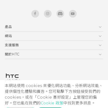
產品
5G
網站
快速入門手冊
智能手機
使用手冊
HTC Dev
支援服務
區塊鍊手機
HTC Research
服務中心
關於HTC
配件
產品有限保固說明
ESG
VIVE
公告欄
投資人
私隱政策
產品安全
本網站使用 cookies 來優化網站功能、分析網站效能、
© 2011-2026 HTC Corporation
提供個性化體驗和廣告。您可點擊下方按鈕接受我們的
加入HTC
HTC 法律文件
cookies，或在「Cookie 喜好設定」上管理您的偏
Security and Privacy Whitepaper
好。您也能在我們的
Cookie 政策
中找到更多訊息。