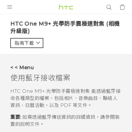
產品
HTC One M9+ 光學防手震極速對焦 (相機
升級版)‎
VIVE
指南下載
智能手機
G REIGNS
配件
< < Menu
使用
藍牙
接收檔案
VIVERSE
HTC One M9+ 光學防手震極速對焦
能透過
藍牙
接
應用程式
收各種類型的檔案，包括相片、音樂曲目、聯絡人
支援服務
資訊、日曆活動，以及 PDF 等文件。
重要:
如需透過
藍牙
傳送資訊的詳細資訊，請參閱裝
登入
置的說明文件。