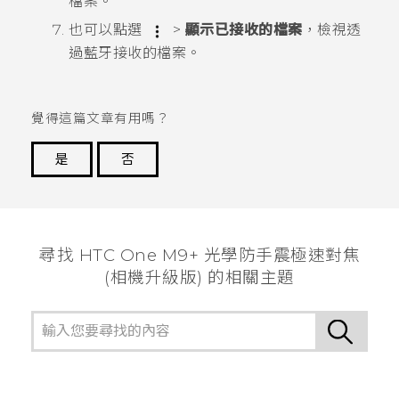
檔案。
也可以點選
>
顯示已接收的檔案
，檢視透
過
藍牙
接收的檔案。
覺得這篇文章有用嗎？
是
否
謝謝您！
尋找 HTC One M9+ 光學防手震極速對焦
(相機升級版) 的相關主題