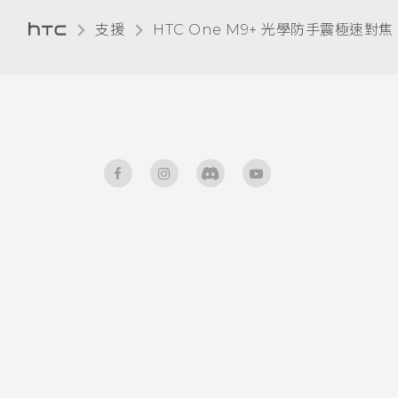
HTC Sense 鍵盤
為 Nano SIM 卡指派 PIN 碼
支援
HTC One M9+ 光學防手震極速對焦 
輸入文字
協助工具功能
使用文字預測輸入文字
協助工具設定
使用滑行鍵盤
開啟或關閉縮放比例手勢
語音輸入文字
使用 TalkBack 導覽 HTC One
M9+ 光學防手震極速對焦
硬體或連線發生了問題嗎？