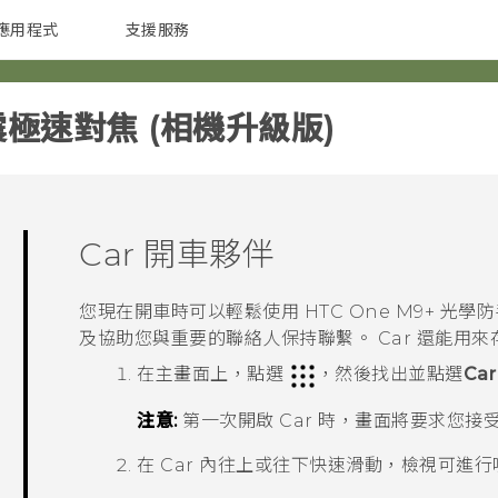
應用程式
支援服務
G REIGNS
配件
震極速對焦 (相機升級版)‎
Car
開車夥伴
您現在開車時可以輕鬆使用
HTC One M9+ 光
及協助您與重要的聯絡人保持聯繫。
Car
還能用來
在
主畫面
上，點選
，然後找出並點選
Car
注意:
第一次開啟
Car
時，畫面將要求您接
在
Car
內往上或往下快速滑動，檢視可進行