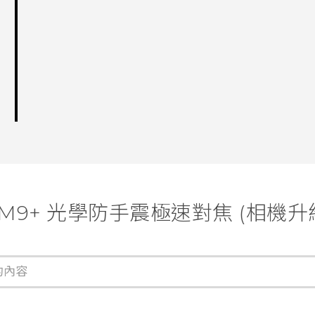
e M9+ 光學防手震極速對焦 (相機