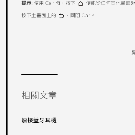
提示:
使用
Car
時，按下
便能從任何其他畫面
按下主畫面上的
，關閉
Car
。
相關文章
連接藍牙耳機