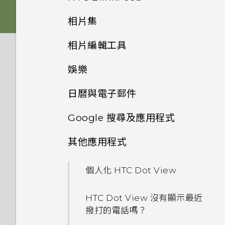
後面板
防手震極速對焦
螢幕導覽按鈕
下載主題
相片集
音效
選擇拍攝模式
何謂 HTC BlinkFeed？
插槽和卡片固定座
從雲端儲存空間還原備份
新增第四個導覽按鈕
相片編輯工具
將主題加入我的最愛
在相片集內檢視相片和影片
縮放
開啟或關閉 HTC BlinkFeed
Nano SIM 卡
從 Android 手機傳輸內容
娛樂
重新排列導覽按鈕
選取相片進行編輯
重新建立自己的主題
新增相片或影片至相簿
開啟或關閉相機閃光燈
餐廳推薦
記憶卡
從 iPhone 傳輸內容的方式
日曆與電子郵件
使用 HTC BoomSound 搭配
休眠模式
在相片上畫圖
混合及配對主題
將相片或影片複製或移至其他相
拍攝相片
在 HTC BlinkFeed 上新增內
耳機
為電池充電
Google 搜尋及應用程式
簿
透過 iCloud 傳送 iPhone 內
容的方式
接受或拒絕會議邀請
將螢幕解鎖
套用相片濾鏡
尋找主題
容
拍攝連續的相片
切換 HTC BoomSound 的模
其他應用程式
切換手機開關
新增相片及影片標籤
使用 Google 即時資訊取得最
自訂重點消息摘要
檢視日曆
式
動作手勢
美化人物照
分享主題
當下的資訊
取得聯絡人及其他內容的其他方
在散景模式下變更焦點
需要使用手機的快速指引嗎？
個人化 HTC Dot View
法
搜尋相片及影片
儲存文章供日後觀賞
排程或編輯活動
聆聽音樂
觸控手勢
調整相片
刪除主題
搜尋 HTC One M9+ 光學防手
提示：如何拍出更棒的相片
HTC Dot View 沒有顯示最近
震極速對焦 和網路
在手機和電腦之間傳送相片、影
尋找配對的相片
張貼到社交網路
選擇要顯示的日曆
音樂播放清單
開啟應用程式
撥打的電話嗎？
片及音樂
最佳表情
個人化設定
拍攝影片