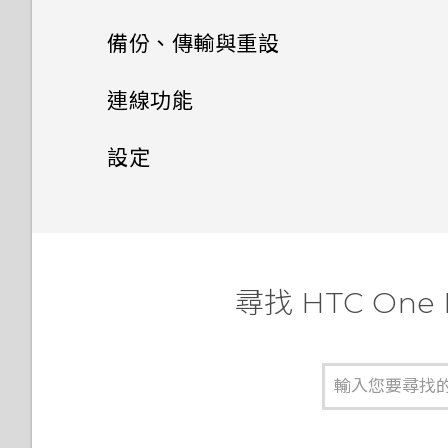
喚醒進入主畫面小工具面板
訊息
電源及儲存空間管理
使用智慧搜尋撥號
備份、傳輸與重設
手動調整相機設定
喚醒進入 HTC BlinkFeed
聯絡人
傳送簡訊 (SMS)
使用語音撥打電話
同步、備份及重設
顯示電池百分比
連線功能
將設定另存為拍攝模式
使用Motion Launch Snap自
聯絡人清單
動啟動相機
傳送多媒體訊息 (MMS)
撥打分機號碼
查看電池記錄
網際網路連線
新增社交網路、電子郵件帳號等
設定
設定個人檔案
使用快速撥號撥打電話
傳送群組訊息
無線分享
回撥未接來電
使用省電功能
移除帳號
設定和隱私權
開啟或關閉數據連線
新增新的聯絡人
設定螢幕鎖定
繼續撰寫訊息草稿
開啟或關閉 藍牙
快速撥號
極致省電模式
同步帳號
管理數據使用量
開啟或關閉定位服務
尋找 HTC On
編輯聯絡人的資訊
設定智慧鎖
回覆訊息
連接藍牙耳機
撥打訊息、電子郵件或日曆活動
延長電池使用時間的提示
備份檔案、資料和設定的方式
Wi-Fi 連線
飛安模式
中的電話號碼
聯繫聯絡人
開啟或關閉鎖定螢幕通知
轉寄訊息
與藍牙裝置解除配對
查看電池用量
使用 HTC 備份
連線到 VPN
排程關閉數據連線的時間
撥打緊急電話
匯入或複製聯絡人
與鎖定螢幕通知互動
將訊息移到受保護的收件匣
使用藍牙接收檔案
儲存空間類型
從本機備份資料
使用 HTC One M9+ 光學防手
自動旋轉螢幕
收到來電