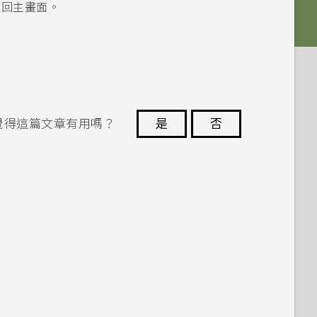
返回主畫面。
覺得這篇文章有用嗎？
是
否
謝謝您！