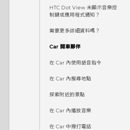
瀏覽網頁
檢視 360 全景相片
從 HTC BlinkFeed 移除內容
查看郵件
新增歌曲至現正播放清單
分享內容
HTC Dot View 未顯示音樂控
使用快速設定
GIF 建立工具
鈴聲、通知音效和鬧鐘
在錄影期間拍照 — 影像相片
制鍵或應用程式通知？
將網頁加入我的最愛
變更影片播放速度
傳送電子郵件訊息
更新專輯封面和演出者相片
切換最近使用的應用程式
關於指紋辨識器
連拍合成
主畫面桌布
使用音量鍵拍攝相片及影片
需要更多詳細資料嗎？
清除瀏覽器記錄
剪輯影片
讀取及回覆電子郵件訊息
將歌曲設成鈴聲
重新整理內容
更新手機軟體
物件移除
變更顯示字型
關閉相機應用程式
Car 開車夥伴
在 HTC One M9+ 光學防手震
從影片中儲存相片
管理電子郵件訊息
檢視歌詞
擷取手機畫面
極速對焦 上使用 Google 雲端
從 Play 商店取得應用程式
線形效果
啟動列
拍攝自拍和人物照的小秘訣
在 Car 內使用語音指令
硬碟
One 相片集
搜尋電子郵件訊息
在 YouTube 中尋找音樂影片
何謂 HTC Sense 首頁小工具？
從網路下載應用程式
鏤空特效
新增主畫面小工具
使用瞬間美膚套用柔膚美化
在 Car 內搜尋地點
啟動免費的Google 雲端硬碟
檢視、編輯和儲存 Zoe 精選
分享活動
收聽 FM 收音機
設定 HTC Sense 首頁小工具
儲存空間
解除安裝應用程式
幻影萬花筒
新增主畫面捷徑
使用自動自拍
探索附近的景點
關閉或延遲活動提醒
何謂 HTC Connect？
設定住家及工作位置
查看 Google 雲端硬碟 儲存空
認識手機設定
雙重曝光
編輯主畫面面板
使用聲控自拍
間
在 Car 內播放音樂
使用 Exchange ActiveSync
使用 HTC Connect 分享媒體
手動切換位置
魔法幻境
變更主畫面
電子郵件
使用自拍計時器拍照
上傳相片和影片至 Google 雲
在 Car 中撥打電話