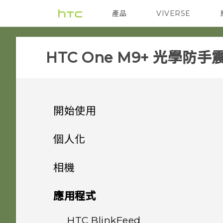
產品
VIVERSE
VIVE
智能手機
HTC One M9+ 光學防手
開始使用
手機上的各種便利功能
個人化
打開包裝
手機設定及傳輸
個人化
相機
熟悉新手機的功能
個人化
HTC One M9+ 光學防手震極
指紋感應器
相機
透過藍牙從舊手機傳輸聯絡人
應用程式
速對焦
HTC Sense 首頁
何謂 主題應用程式？
影像
初次設定 HTC One M9+ 光學
HTC BlinkFeed
相機畫面