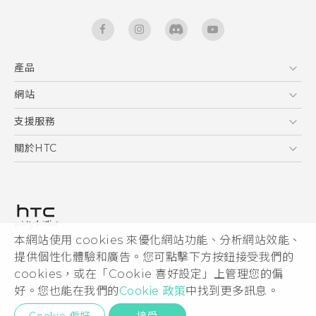
產品
5G
網站
快速入門手冊
智能手機
使用手冊
HTC Dev
支援服務
區塊鍊手機
HTC Research
服務中心
關於HTC
配件
產品有限保固說明
ESG
VIVE
公告欄
投資人
私隱政策
產品安全
本網站使用 cookies 來優化網站功能、分析網站效能、
© 2011-2026 HTC Corporation
提供個性化體驗和廣告。您可點擊下方按鈕接受我們的
加入HTC
HTC 法律文件
cookies，或在「Cookie 喜好設定」上管理您的偏
Security and Privacy Whitepaper
好。您也能在我們的
Cookie 政策
中找到更多訊息。
隱私聯絡:
Global-Privacy@htc.com