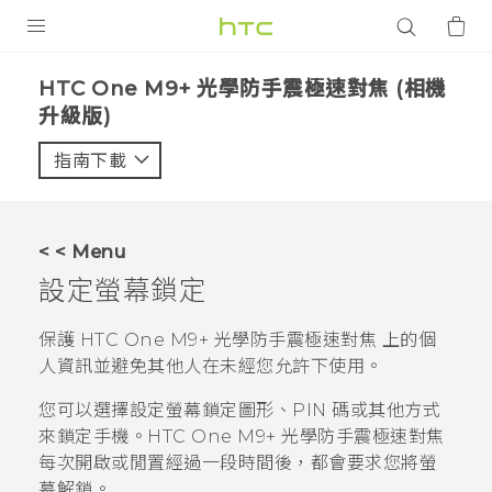
產品
HTC One M9+ 光學防手震極速對焦 (相機
升級版)‎
VIVE
指南下載
智能手機
G REIGNS
配件
< < Menu
設定螢幕鎖定
VIVERSE
保護
HTC One M9+ 光學防手震極速對焦
上的個
應用程式
人資訊並避免其他人在未經您允許下使用。
支援服務
您可以選擇設定螢幕鎖定圖形、PIN 碼或其他方式
來鎖定手機。
HTC One M9+ 光學防手震極速對焦
登入
每次開啟或閒置經過一段時間後，都會要求您將螢
幕解鎖。