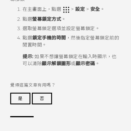
在
主畫面
上，點選
>
設定
>
安全
。
點選
螢幕鎖定方式
。
選取螢幕鎖定選項並設定螢幕鎖定。
點選
鎖定手機的時間
，然後指定螢幕鎖定前的
閒置時間。
提示:
如果不想讓螢幕鎖定在輸入時顯示，也
可以清除
顯示解鎖圖形
或
顯示密碼
。
覺得這篇文章有用嗎？
是
否
謝謝您！