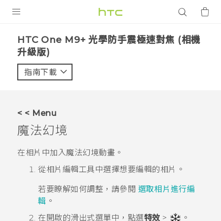
產品
HTC One M9+ 光學防手震極速對焦 (相機
升級版)‎
VIVE
指南下載
智能手機
G REIGNS
配件
< < Menu
魔法幻境
VIVERSE
在相片中加入魔法幻境動畫。
應用程式
從
相片編輯工具
中選擇想要編輯的相片。
支援服務
若要瞭解如何調整，請參閱
選取相片進行編
登入
輯
。
在開啟的滑出式選單中，點選
特效
>
。