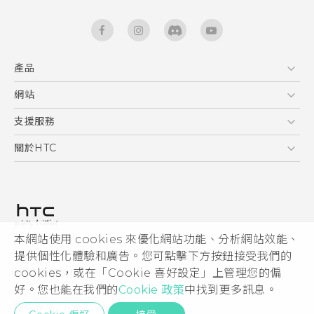
產品
5G
網站
快速入門手冊
智能手機
使用手冊
HTC Dev
支援服務
區塊鍊手機
HTC Research
服務中心
關於HTC
配件
產品有限保固說明
ESG
VIVE
公告欄
投資人
私隱政策
產品安全
本網站使用 cookies 來優化網站功能、分析網站效能、
© 2011-2026 HTC Corporation
提供個性化體驗和廣告。您可點擊下方按鈕接受我們的
加入HTC
cookies，或在「Cookie 喜好設定」上管理您的偏
HTC 法律文件
Security and Privacy Whitepaper
好。您也能在我們的
Cookie 政策
中找到更多訊息。
隱私聯絡:
Global-Privacy@htc.com