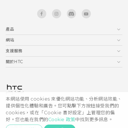
產品
5G
網站
快速入門手冊
智能手機
使用手冊
HTC Dev
支援服務
區塊鍊手機
HTC Research
服務中心
關於HTC
配件
產品有限保固說明
ESG
VIVE
公告欄
投資人
私隱政策
產品安全
本網站使用 cookies 來優化網站功能、分析網站效能、
© 2011-2026 HTC Corporation
提供個性化體驗和廣告。您可點擊下方按鈕接受我們的
加入HTC
cookies，或在「Cookie 喜好設定」上管理您的偏
HTC 法律文件
Security and Privacy Whitepaper
好。您也能在我們的
Cookie 政策
中找到更多訊息。
隱私聯絡:
Global-Privacy@htc.com