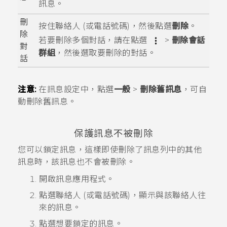
訊息。
刪
按住聯絡人 (或電話號碼)，然後點選
刪除
。
除
若要刪除多個對話，請在點選
>
刪除會話
對
群組
，然後選取要刪除的對話。
話
注意:
在訊息設定中，點選
一般
>
刪除舊訊息
，可自
動刪除舊訊息。
保護訊息不被刪除
您可以鎖定訊息，這樣即使刪除了訊息列中的其他
訊息時，該訊息也不會被刪除。
開啟
訊息
應用程式。
點選聯絡人 (或電話號碼)，顯示與該聯絡人往
來的訊息。
點選想要鎖定的訊息。