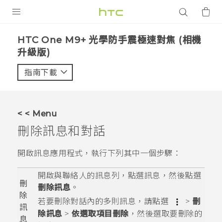
產品
HTC One M9+ 光學防手震極速對焦 (相機
升級版)‎
VIVE
指南下載
智能手機
G REIGNS
配件
< < Menu
刪除訊息和對話
VIVERSE
開啟
訊息
應用程式，執行下列其中一個步驟：
應用程式
開啟與聯絡人的訊息列，點選訊息，然後點選
支援服務
刪
刪除訊息
。
除
登入
若要刪除對話內的多則訊息，請點選
>
刪
訊
除訊息
>
依選取項目刪除
，然後選取要刪除的
息