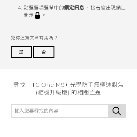
點選選項選單中的
鎖定訊息
。
接著會出現鎖定
圖示
。
覺得這篇文章有用嗎？
是
否
謝謝您！
尋找 HTC One M9+ 光學防手震極速對焦
(相機升級版) 的相關主題