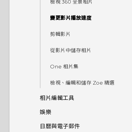
檢視 360 全景相片
從 HTC BlinkFeed 移除內容
分享內容
使用快速設定
鈴聲、通知音效和鬧鐘
在錄影期間拍照 — 影像相片
變更影片播放速度
切換最近使用的應用程式
關於指紋辨識器
主畫面桌布
使用音量鍵拍攝相片及影片
剪輯影片
重新整理內容
更新手機軟體
變更顯示字型
關閉相機應用程式
從影片中儲存相片
擷取手機畫面
從 Play 商店取得應用程式
啟動列
拍攝自拍和人物照的小秘訣
One 相片集
何謂 HTC Sense 首頁小工具？
從網路下載應用程式
新增主畫面小工具
使用瞬間美膚套用柔膚美化
檢視、編輯和儲存 Zoe 精選
設定 HTC Sense 首頁小工具
解除安裝應用程式
新增主畫面捷徑
使用自動自拍
相片編輯工具
設定住家及工作位置
認識手機設定
編輯主畫面面板
使用聲控自拍
娛樂
選取相片進行編輯
手動切換位置
變更主畫面
使用自拍計時器拍照
日曆與電子郵件
使用 HTC BoomSound 搭配
在相片上畫圖