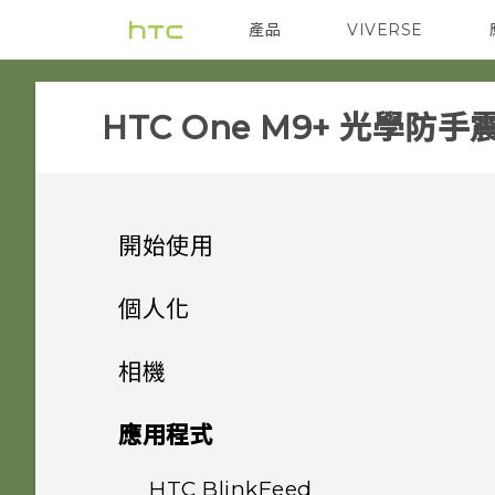
產品
VIVERSE
VIVE
智能手機
HTC One M9+ 光學防手
開始使用
手機上的各種便利功能
個人化
打開包裝
手機設定及傳輸
個人化
相機
熟悉新手機的功能
個人化
HTC One M9+ 光學防手震極
指紋感應器
相機
透過藍牙從舊手機傳輸聯絡人
應用程式
速對焦
HTC Sense 首頁
何謂 主題應用程式？
影像
初次設定 HTC One M9+ 光學
HTC BlinkFeed
相機畫面