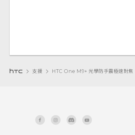
取得協助
使用時鐘
手套模式
應用程式
HTC BlinkFeed 通知
規劃路線
本國撥號
重設 HTC One M9+ 光學防手
查看氣象
安裝數位憑證
變更鎖定螢幕捷徑
觀賞 YouTube
震極速對焦 (硬體重設)
錄音
釘選目前的畫面
變更鎖定螢幕桌布
建立影片播放清單
重新啟動 HTC One M9+ 光學
防手震極速對焦 (軟體重設)
停用應用程式
關閉鎖定螢幕
為 Nano SIM 卡指派 PIN 碼
支援
HTC One M9+ 光學防手震極速對焦 
通知面板
協助工具功能
管理應用程式通知
協助工具設定
通知 LED 指示燈
開啟或關閉縮放比例手勢
選取、複製及貼上文字