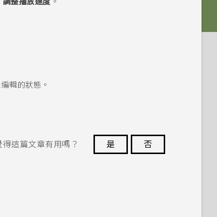
>
調整播放速度
。
。
未編輯的狀態。
覺得這篇文章有用嗎？
是
否
謝謝您！