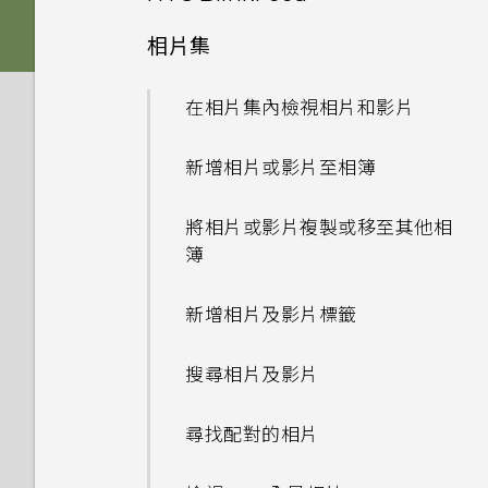
後面板
防手震極速對焦
螢幕導覽按鈕
下載主題
相片集
音效
選擇拍攝模式
何謂 HTC BlinkFeed？
插槽和卡片固定座
從雲端儲存空間還原備份
新增第四個導覽按鈕
將主題加入我的最愛
在相片集內檢視相片和影片
縮放
開啟或關閉 HTC BlinkFeed
Nano SIM 卡
從 Android 手機傳輸內容
重新排列導覽按鈕
重新建立自己的主題
新增相片或影片至相簿
開啟或關閉相機閃光燈
餐廳推薦
記憶卡
從 iPhone 傳輸內容的方式
休眠模式
混合及配對主題
將相片或影片複製或移至其他相
拍攝相片
在 HTC BlinkFeed 上新增內
為電池充電
簿
透過 iCloud 傳送 iPhone 內
容的方式
將螢幕解鎖
尋找主題
容
拍攝連續的相片
切換手機開關
新增相片及影片標籤
自訂重點消息摘要
動作手勢
分享主題
取得聯絡人及其他內容的其他方
在散景模式下變更焦點
需要使用手機的快速指引嗎？
法
搜尋相片及影片
儲存文章供日後觀賞
觸控手勢
刪除主題
提示：如何拍出更棒的相片
在手機和電腦之間傳送相片、影
尋找配對的相片
張貼到社交網路
開啟應用程式
片及音樂
個人化設定
拍攝影片