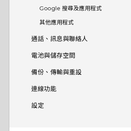
耳機
釘選及取消釘選應用程式
分類小工具面板和啟動列上的應
Google 搜尋及應用程式
使用連拍組合拍攝自拍照
接受或拒絕會議邀請
用程式
套用相片濾鏡
切換 HTC BoomSound 的模
新增應用程式至 HTC Sense 首
其他應用程式
使用 Google 即時資訊取得最
拍攝 RAW 相片
檢視日曆
式
頁小工具
排列應用程式
美化人物照
當下的資訊
通話、訊息與聯絡人
個人化 HTC Dot View
相機應用程式如何拍攝 RAW 相
排程或編輯活動
聆聽音樂
開啟及關閉智慧資料夾
調整相片
搜尋 HTC One M9+ 光學防手
片？
手機通話功能
電池與儲存空間
HTC Dot View 沒有顯示最近
震極速對焦 和網路
選擇要顯示的日曆
音樂播放清單
何謂 Motion Launch？
撥打的電話嗎？
最佳表情
使用前後合拍模式
訊息
電源及儲存空間管理
使用智慧搜尋撥號
備份、傳輸與重設
瀏覽網頁
查看郵件
新增歌曲至現正播放清單
開啟或關閉 Motion Launch
HTC Dot View 未顯示音樂控
GIF 建立工具
聯絡人
拍攝全景相片
手勢
傳送簡訊 (SMS)
制鍵或應用程式通知？
使用語音撥打電話
同步、備份及重設
顯示電池百分比
將網頁加入我的最愛
連線功能
傳送電子郵件訊息
更新專輯封面和演出者相片
連拍合成
拍攝360 全景相片
聯絡人清單
喚醒進入鎖定螢幕
傳送多媒體訊息 (MMS)
需要更多詳細資料嗎？
撥打分機號碼
查看電池記錄
網際網路連線
新增社交網路、電子郵件帳號等
清除瀏覽器記錄
設定
讀取及回覆電子郵件訊息
將歌曲設成鈴聲
物件移除
使用 HDR
設定個人檔案
喚醒及解鎖
傳送群組訊息
無線分享
Car 開車夥伴
回撥未接來電
使用省電功能
移除帳號
設定和隱私權
開啟或關閉數據連線
在 HTC One M9+ 光學防手震
管理電子郵件訊息
檢視歌詞
極速對焦 上使用 Google 雲端
線形效果
慢動作錄影
新增新的聯絡人