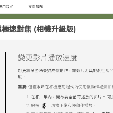
應用程式
支援服務
G REIGNS
配件
震極速對焦 (相機升級版)‎
變更影片播放速度
想要將某些場景變成慢動作，讓影片更具戲劇性嗎？
度。
重要:
但僅限於在
相機
應用程式內使用慢動作場景拍
在
相片集
內，開啟要全螢幕播放的影片。
可
點選
，切換正常和慢動作播放。