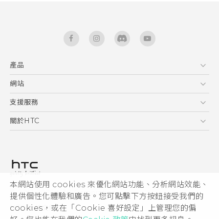
產品
5G
網站
快速入門手冊
智能手機
使用手冊
HTC Dev
支援服務
區塊鍊手機
HTC Research
服務中心
關於HTC
配件
產品有限保固說明
ESG
VIVE
公告欄
投資人
私隱政策
產品安全
本網站使用 cookies 來優化網站功能、分析網站效能、
© 2011-2026 HTC Corporation
提供個性化體驗和廣告。您可點擊下方按鈕接受我們的
加入HTC
HTC 法律文件
cookies，或在「Cookie 喜好設定」上管理您的偏
Security and Privacy Whitepaper