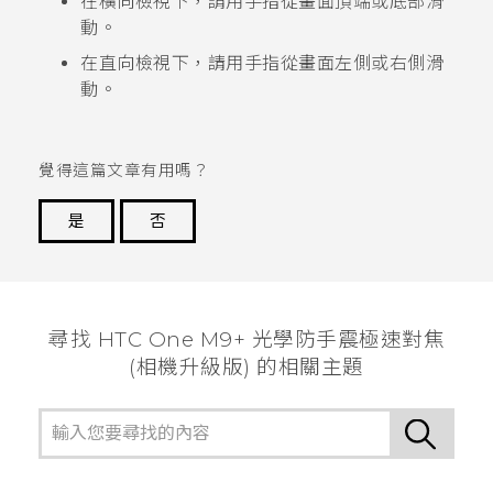
在橫向檢視下，請用手指從畫面頂端或底部滑
動。
在直向檢視下，請用手指從畫面左側或右側滑
動。
覺得這篇文章有用嗎？
是
否
謝謝您！
尋找 HTC One M9+ 光學防手震極速對焦
(相機升級版) 的相關主題