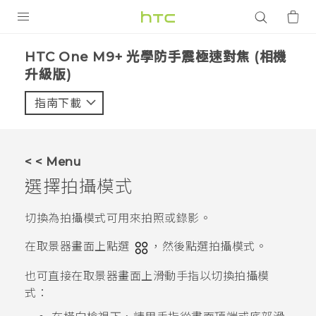
產品
HTC One M9+ 光學防手震極速對焦 (相機
升級版)‎
VIVE
指南下載
智能手機
G REIGNS
配件
< < Menu
選擇拍攝模式
VIVERSE
切換為拍攝模式可用來拍照或錄影。
應用程式
在取景器畫面上點選
，然後點選拍攝模式。
支援服務
也可直接在取景器畫面上滑動手指以切換拍攝模
登入
式：