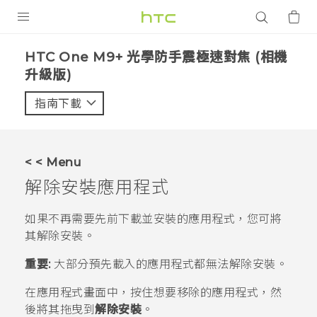
產品
HTC One M9+ 光學防手震極速對焦 (相機
升級版)‎
VIVE
指南下載
智能手機
G REIGNS
配件
< < Menu
解除安裝應用程式
VIVERSE
如果不再需要先前下載並安裝的應用程式，您可將
應用程式
其解除安裝。
支援服務
重要:
大部分預先載入的應用程式都無法解除安裝。
登入
在
應用程式
畫面中，按住想要移除的應用程式，然
後將其拖曳到
解除安裝
。