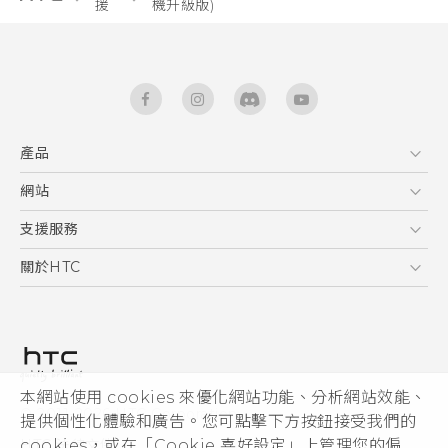
援
機升級版)‎
產品
5G
網站
快速入門手冊
智能手機
使用手冊
HTC Dev
支援服務
區塊鍊手機
HTC Research
服務中心
關於HTC
配件
產品有限保固說明
ESG
VIVE
公告欄
投資人
私隱政策
產品安全
本網站使用 cookies 來優化網站功能、分析網站效能、
© 2011-2026 HTC Corporation
提供個性化體驗和廣告。您可點擊下方按鈕接受我們的
加入HTC
cookies，或在「Cookie 喜好設定」上管理您的偏
HTC 法律文件