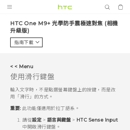
產品
HTC One M9+ 光學防手震極速對焦 (相機
升級版)‎
VIVE
指南下載
智能手機
G REIGNS
配件
< < Menu
使用滑行鍵盤
VIVERSE
輸入文字時，不是點選螢幕鍵盤上的按鍵，而是改
應用程式
用「滑行」的方式。
支援服務
重要:
此功能僅適用於拉丁語系。
登入
請從
設定
>
語言與鍵盤
>
HTC Sense Input
中開啟滑行鍵盤。