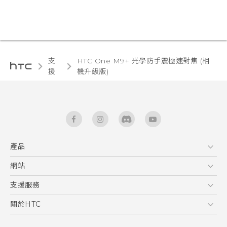
支
HTC One M9+ 光學防手震極速對焦 (相
援
機升級版)‎
產品
5G
網站
快速入門手冊
智能手機
使用手冊
HTC Dev
支援服務
區塊鍊手機
HTC Research
服務中心
關於HTC
配件
產品有限保固說明
ESG
VIVE