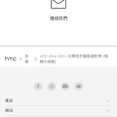
連絡我們
支
HTC One M9+ 光學防手震極速對焦 (相
援
機升級版)‎
產品
5G
網站
快速入門手冊