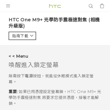
產品
HTC One M9+ 光學防手震極速對焦 (相機
升級版)‎
VIVE
指南下載
智能手機
G REIGNS
配件
< < Menu
喚醒進入鎖定螢幕
VIVERSE
無需按下
電源
按鈕，就能從休眠模式進入鎖定螢
應用程式
幕。
支援服務
重要:
如果已用憑證設定螢幕鎖，
HTC One M9+ 光
學防手震極速對焦
將要求您提供憑證，接著才能解
登入
鎖。