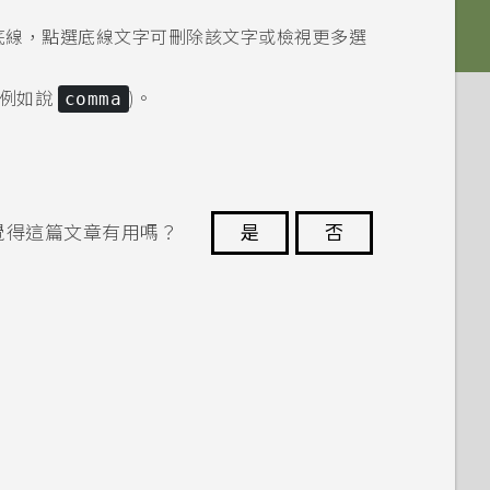
底線，點選底線文字可刪除該文字或檢視更多選
(例如說
comma
)。
覺得這篇文章有用嗎？
是
否
謝謝您！