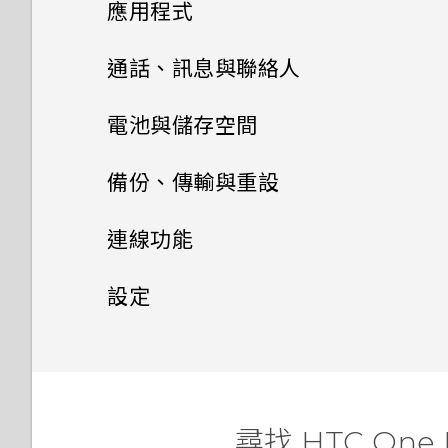
相機
透過藍牙從舊手機傳輸聯絡人
應用程式
何謂 主題應用程式？
初次設定 HTC One M9+ 光學
HTC BlinkFeed
相機畫面
通話、訊息與聯絡人
防手震極速對焦
下載主題
相片集
選擇拍攝模式
手機通話功能
何謂 HTC BlinkFeed？
電池與儲存空間
從雲端儲存空間還原備份
相片編輯工具
將主題加入我的最愛
訊息
在相片集內檢視相片和影片
縮放
開啟或關閉 HTC BlinkFeed
電源及儲存空間管理
使用智慧搜尋撥號
備份、傳輸與重設
從 Android 手機傳輸內容
娛樂
聯絡人
選取相片進行編輯
重新建立自己的主題
新增相片或影片至相簿
傳送簡訊 (SMS)
開啟或關閉相機閃光燈
餐廳推薦
使用語音撥打電話
同步、備份及重設
顯示電池百分比
連線功能
從 iPhone 傳輸內容的方式
日曆與電子郵件
使用 HTC BoomSound 搭配
在相片上畫圖
聯絡人清單
混合及配對主題
將相片或影片複製或移至其他相
傳送多媒體訊息 (MMS)
拍攝相片
在 HTC BlinkFeed 上新增內
撥打分機號碼
耳機
查看電池記錄
網際網路連線
新增社交網路、電子郵件帳號等
設定
Google 搜尋及應用程式
簿
透過 iCloud 傳送 iPhone 內
容的方式
接受或拒絕會議邀請
套用相片濾鏡
設定個人檔案
尋找主題
容
傳送群組訊息
無線分享
拍攝連續的相片
回撥未接來電
切換 HTC BoomSound 的模
使用省電功能
移除帳號
設定和隱私權
開啟或關閉數據連線
其他應用程式
新增相片及影片標籤
使用 Google 即時資訊取得最
自訂重點消息摘要
檢視日曆
式
美化人物照
新增新的聯絡人
分享主題
當下的資訊
取得聯絡人及其他內容的其他方
繼續撰寫訊息草稿
在散景模式下變更焦點
開啟或關閉 藍牙
快速撥號
極致省電模式
同步帳號
管理數據使用量
開啟或關閉定位服務
個人化 HTC Dot View
法
搜尋相片及影片
儲存文章供日後觀賞
排程或編輯活動
聆聽音樂
調整相片
尋找 HTC On
編輯聯絡人的資訊
刪除主題
搜尋 HTC One M9+ 光學防手
回覆訊息
提示：如何拍出更棒的相片