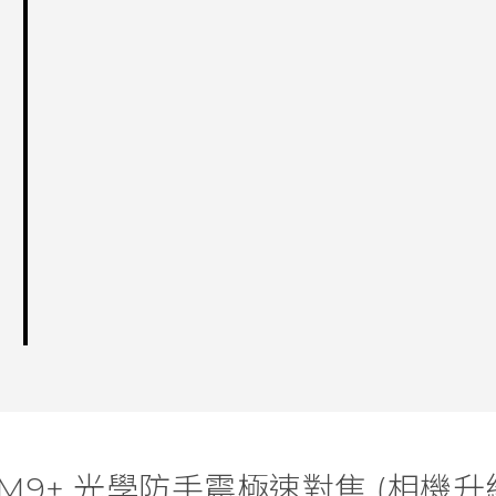
e M9+ 光學防手震極速對焦 (相機