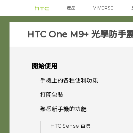
產品
VIVERSE
VIVE
智能手機
HTC One M9+ 光學防手
開始使用
手機上的各種便利功能
打開包裝
個人化
熟悉新手機的功能
HTC One M9+ 光學防手震極
指紋感應器
速對焦
HTC Sense 首頁
影像