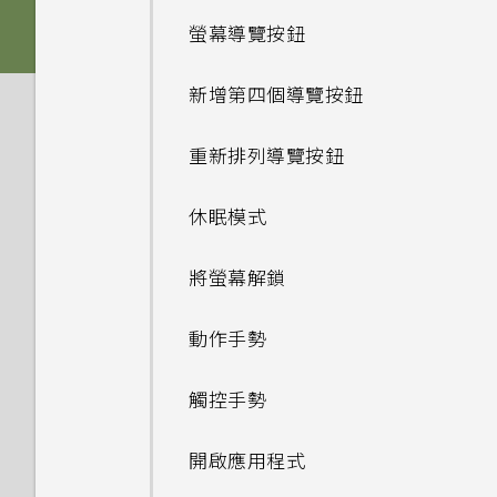
後面板
螢幕導覽按鈕
音效
插槽和卡片固定座
新增第四個導覽按鈕
Nano SIM 卡
重新排列導覽按鈕
記憶卡
休眠模式
為電池充電
將螢幕解鎖
切換手機開關
動作手勢
需要使用手機的快速指引嗎？
觸控手勢
開啟應用程式