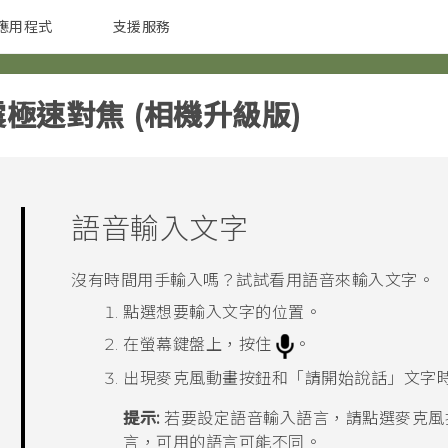
應用程式
支援服務
G REIGNS
配件
震極速對焦 (相機升級版)‎
語音輸入文字
沒有時間用手輸入嗎？試試看用語音來輸入文字。
點選想要輸入文字的位置。
在螢幕鍵盤上，按住
。
出現麥克風動畫按鈕和「請開始說話」文字
提示:
若要設定語音輸入語言，請點選麥克風
言，可用的語言可能不同。