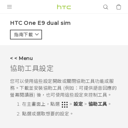
產品
HTC One E9 dual sim‎
VIVE
指南下載
智能手機
G REIGNS
< < Menu
配件
協助工具設定
VIVERSE
您可以使用這些設定開啟或關閉協助工具功能或服
務。下載並安裝協助工具 (例如：可提供語音回應的
應用程式
螢幕閱讀器) 後，也可使用這些設定來控制工具。
支援服務
在
主畫面
上，點選
>
設定
>
協助工具
。
點選或選取想要的設定。
登入