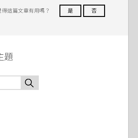
覺得這篇文章有用嗎？
是
否
謝謝您！
關主題