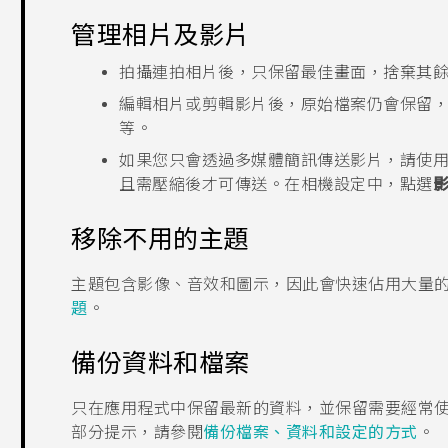
管理相片及影片
拍攝連拍相片後，只保留最佳畫面，捨棄其
編輯相片或剪輯影片後，原始檔案仍會保留
等。
如果您只會透過多媒體簡訊傳送影片，請使
且需壓縮後才可傳送。在
相機
設定中，點選
移除不用的主題
主題包含影像、音效和圖示，因此會快速佔用大量
題
。
備份資料和檔案
只在應用程式中保留最新的資料，並保留需要經常
部分提示，請參閱
備份檔案、資料和設定的方式
。