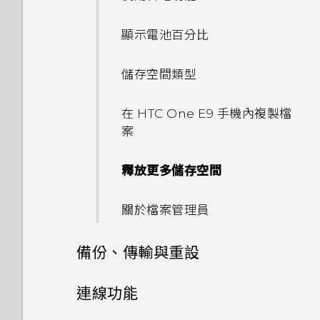
BlinkFeed？
HTC Dot View 沒有顯示最近
如何移除重複的聯絡人？
從網路下載應用程式
從影片中儲存相片
使用 Google 即時資訊取得最
張貼到社交網路
檢視日曆
Qualcomm AllPlay 智慧媒體
程式？
動作手勢
撥打的電話嗎？
最佳表情
聯繫聯絡人
個人化設定
當下的資訊
轉寄訊息
相機畫面
平台的喇叭
我在旅行時變更了時區，我可以
設定多方通話
顯示電池百分比
如何切換 HTC Sense 鍵盤和第
如何變更電子郵件訊息內的簽
認識手機設定
檢視、編輯和儲存 Zoe 精選
從日曆查看目前所在城市與居住
從 HTC BlinkFeed 移除內容
排程或編輯活動
我的手機為何會變熱？
觸控手勢
三方的輸入法？
HTC Dot View 未顯示音樂控
名？
GIF 建立工具
匯入或複製聯絡人
鈴聲、通知音效和鬧鐘
搜尋 HTC One E9‍ 和網路
城市的時差嗎？
將訊息移到受保護的收件匣
選擇拍攝模式
HTC BoomSound Connect
快速撥號
儲存空間類型
制鍵或應用程式通知？
解除安裝應用程式
尋找配對的相片
應用程式
選擇要顯示的日曆
要如何得知我的手機能否在其他
開啟應用程式
HTC Sense 首頁小工具如何運
連拍合成
合併聯絡人資訊
主畫面桌布
瀏覽網頁
日曆為何沒有顯示活動？
封鎖不要的訊息
縮放
國家的本國網路內使用？
撥打訊息、電子郵件或日曆活動
在 HTC One E9‍ 手機內複製檔
作？
需要更多詳細資料嗎？
初次設定 HTC One E9‍
檢視 360 全景相片
切換 HTC BoomSound 的模
查看郵件
中的電話號碼
案
重新整理內容
物件移除
傳送聯絡人資訊
變更顯示字型
將網頁加入我的最愛
式
如何切換為駕駛模式？
複製訊息到 Nano SIM 卡
開啟或關閉相機閃光燈
如何將手機的網際網路連線分享
為何 HTC Sense 首頁小工具會
自訂 Car
從雲端儲存空間還原備份
變更影片播放速度
給其他裝置使用？
傳送電子郵件訊息
使用智慧搜尋撥號
釋放更多儲存空間
顯示應用程式推薦？我從未使用
擷取手機畫面
線形效果
聯絡人群組
啟動列
清除瀏覽器記錄
使用 HTC BoomSound 搭配
可以從舊的 HTC 手機匯入我的
刪除訊息和對話
拍攝自拍和人物照的小秘訣
過這些類型的應用程式。
在 Car 中撥打電話
從 Android 手機傳輸內容
搜尋相片及影片
耳機
最愛嗎？
手機能在找不到 Wi-Fi 或訊號
讀取及回覆電子郵件訊息
回撥未接來電
關於檔案管理員
何謂 HTC Sense 首頁小工具？
鏤空特效
私密聯絡人
新增主畫面小工具
在 HTC One E9‍ 上使用
太弱時自動切換至行動網路嗎？
使用瞬間美膚套用柔膚美化
能否移除 HTC Sense 首頁小工
在 Car 內處理來電
Google 雲端硬碟
從 iPhone 傳輸內容的方式
剪輯影片
將歌曲設成鈴聲
小算盤應用程式是否有進階小算
管理電子郵件訊息
使用語音撥打電話
具上的應用程式推薦？
備份、傳輸與重設
設定 HTC Sense 首頁小工具
幻影萬花筒
新增主畫面捷徑
盤功能？
忘記了 Google 帳號的密碼該
使用自動自拍
探索附近的景點
啟動免費的Google 雲端硬碟
檢視歌詞
怎麼辦？
同步、備份及重設
搜尋電子郵件訊息
撥打分機號碼
如何善加利用 HTC Sense 首頁
連線功能
設定住家及工作位置
儲存空間
雙重曝光
分類小工具面板和啟動列上的應
為何不一定每首歌都會顯示歌
小工具？
使用聲控自拍
在 Car 內播放音樂
用程式
詞？