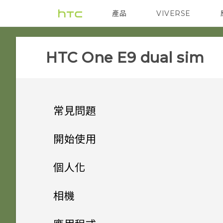
產品
VIVERSE
VIVE
智能手機
HTC One E9 dual sim‎
常見問題
SETTINGS
開始使用
APPS & FEATURES
手機上的各種便利功能
HTC BoomSound 配備杜比
個人化
音效下的劇院和音樂模式有何差
GETTING STARTED
打開包裝
One 相片集終止服務後，我的
異？
手機設定及傳輸
個人化
相機
相片與影片會發生什麼事？
COMMUNICATION
熟悉新手機的功能
我能將 Micro SIM 卡剪小為
個人化
加密功能為預設開啟嗎？
HTC One E9‍
HTC 應用程式更新
相機
透過 iCloud 傳送 iPhone 內