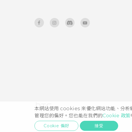
與鎖定螢幕通知互動
使用 TalkBack 導覽 HTC One
變更鎖定螢幕捷徑
E9‍
變更鎖定螢幕桌布
關閉鎖定螢幕
管理應用程式通知
通知 LED 指示燈
通知面板
本網站使用 cookies 來優化網站功能、分
管理您的偏好。您也能在我們的
Cookie 政策
選取、複製及貼上文字
Cookie 偏好
接受