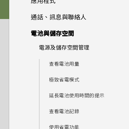
應用程式
Nano SIM 卡以裝入手機內
為什麼 One 相片集終止服務？
容
如何讓動態更新及生日顯示在我
嗎？
HTC Sense 首頁
如何在電信業者的網路中新增存
雙 Nano SIM 卡
將主題加入我的最愛
影像
的來電顯示？
HTC BlinkFeed
使用音量鍵拍攝相片及影片
通話、訊息與聯絡人
如何變更相機取景器的長寬比？
取點？
透過藍牙從舊手機傳輸聯絡人
為何手機對 Motion Launch
螢幕導覽按鈕
記憶卡
重新建立自己的主題
相片集
音效
螢幕在使用擴音功能時會關閉，
手勢沒有反應？
關閉相機應用程式
手機通話功能
何謂 HTC BlinkFeed？
電池與儲存空間
我的 HTC 手機有專用的相機按
我無法退出應用程式。我該怎麼
要如何重新開啟螢幕？
取得聯絡人及其他內容的其他方
鈕嗎？
新增第四個導覽按鈕
做？
相片編輯工具
電池
混合及配對主題
法
訊息
在相片集內檢視相片和影片
為何氣象時鐘小工具有時會出現
拍攝連續的相片
開啟或關閉 HTC BlinkFeed
電源及儲存空間管理
通話記錄
如何設定預設的簡訊應用程式？
在 HTC BlinkFeed 上，有時
娛樂
能否讓相機停留在待機模式以節
重新排列導覽按鈕
如何關閉 TalkBack？
聯絡人
調整相片
切換手機開關
何謂 主題應用程式？
在手機和電腦之間傳送相片、影
卻不會？
新增相片或影片至相簿
傳送多媒體訊息 (MMS)
在散景模式下變更焦點
餐廳推薦
切換靜音、震動和一般模式
查看電池用量
省電力？要如何設定？
片及音樂
為何收不到使用 iPhone 的聯
日曆與電子郵件
何謂 HTC Connect？
分享內容
如何找出手機的 IMEI/MEID？
選取相片進行編輯
使用雙網路管理員管理 Nano
聯絡人清單
下載主題
絡人的訊息？
HTC BlinkFeed 是否會消耗過
將相片或影片複製或移至其他相
傳送簡訊 (SMS)
拍攝相片
在 HTC BlinkFeed 上新增內
本國撥號
極致省電模式
我拍攝的相片是否包含地理標
SIM 卡
使用快速設定
Google 搜尋及應用程式
多電力和記憶體？
簿
容的方式
關閉或延遲活動提醒
記？
使用 HTC Connect 分享媒體
切換最近使用的應用程式
如何啟用開發人員選項？
在相片上畫圖
設定個人檔案
刪除主題
如何在訊息內加入簽名？
傳送群組訊息
提示：如何拍出更棒的相片
撥打緊急電話
延長電池使用時間的提示
其他應用程式
更新手機軟體
如何設定 HTC BlinkFeed 的
新增相片及影片標籤
觀賞 YouTube
自訂重點消息摘要
接受或拒絕會議邀請
為何魔法變臉無法在某些相片中
傳送音樂至 Blackfire 相容喇
休眠模式
為何省電模式和極致省電模式都
套用相片濾鏡
自動重新整理排程？
新增新的聯絡人
尋找主題
為何在聯絡人應用程式內看不到
繼續撰寫訊息草稿
拍攝影片
使用？
收到來電
叭
查看電池記錄
變成灰色停用狀態？
個人化 HTC Dot View
最近新增的聯絡人？
從 Play 商店取得應用程式
One 相片集
建立影片播放清單
儲存文章供日後觀賞
分享活動
將螢幕解鎖
美化人物照
離線時能否繼續使用 HTC
編輯聯絡人的資訊
分享主題
回覆訊息
在錄影期間拍照 — 影像相片
為何慢動作影片無法錄下聲音？
通話期間可以執行的動作
將音樂傳送至支援
使用省電功能
如何啟用或停用裝置管理員應用