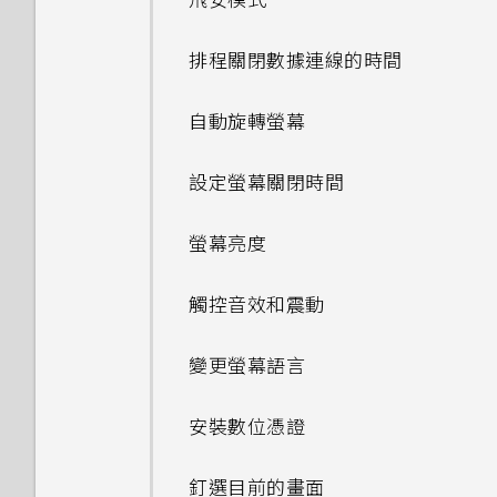
飛安模式
BlinkFeed？
HTC Dot View 沒有顯示最近
如何移除重複的聯絡人？
從網路下載應用程式
從影片中儲存相片
使用 Google 即時資訊取得最
張貼到社交網路
檢視日曆
Qualcomm AllPlay 智慧媒體
程式？
動作手勢
撥打的電話嗎？
最佳表情
聯繫聯絡人
個人化設定
當下的資訊
轉寄訊息
相機畫面
平台的喇叭
我在旅行時變更了時區，我可以
取得協助
與藍牙裝置解除配對
設定多方通話
顯示電池百分比
連線到 VPN
排程關閉數據連線的時間
如何切換 HTC Sense 鍵盤和第
如何變更電子郵件訊息內的簽
認識手機設定
檢視、編輯和儲存 Zoe 精選
從日曆查看目前所在城市與居住
從 HTC BlinkFeed 移除內容
排程或編輯活動
我的手機為何會變熱？
觸控手勢
三方的輸入法？
HTC Dot View 未顯示音樂控
名？
GIF 建立工具
匯入或複製聯絡人
鈴聲、通知音效和鬧鐘
搜尋 HTC One E9‍ 和網路
城市的時差嗎？
將訊息移到受保護的收件匣
選擇拍攝模式
HTC BoomSound Connect
移除帳號
使用藍牙接收檔案
快速撥號
儲存空間類型
制鍵或應用程式通知？
使用 HTC One E9‍ 作為 Wi-Fi
自動旋轉螢幕
解除安裝應用程式
尋找配對的相片
應用程式
選擇要顯示的日曆
要如何得知我的手機能否在其他
熱點
開啟應用程式
HTC Sense 首頁小工具如何運
連拍合成
合併聯絡人資訊
主畫面桌布
瀏覽網頁
日曆為何沒有顯示活動？
封鎖不要的訊息
縮放
新增社交網路、電子郵件帳號等
國家的本國網路內使用？
撥打訊息、電子郵件或日曆活動
在 HTC One E9‍ 手機內複製檔
作？
需要更多詳細資料嗎？
設定螢幕關閉時間
初次設定 HTC One E9‍
檢視 360 全景相片
切換 HTC BoomSound 的模
查看郵件
中的電話號碼
案
透過 USB 數據連線分享手機的
重新整理內容
物件移除
傳送聯絡人資訊
變更顯示字型
將網頁加入我的最愛
式
如何切換為駕駛模式？
複製訊息到 Nano SIM 卡
開啟或關閉相機閃光燈
同步帳號
如何將手機的網際網路連線分享
網際網路連線
為何 HTC Sense 首頁小工具會
自訂 Car
螢幕亮度
從雲端儲存空間還原備份
變更影片播放速度
給其他裝置使用？
傳送電子郵件訊息
使用智慧搜尋撥號
釋放更多儲存空間
顯示應用程式推薦？我從未使用
擷取手機畫面
線形效果
聯絡人群組
啟動列
清除瀏覽器記錄
使用 HTC BoomSound 搭配
可以從舊的 HTC 手機匯入我的
刪除訊息和對話
拍攝自拍和人物照的小秘訣
備份檔案、資料和設定的方式
過這些類型的應用程式。
在 Car 中撥打電話
觸控音效和震動
從 Android 手機傳輸內容
搜尋相片及影片
耳機
最愛嗎？
手機能在找不到 Wi-Fi 或訊號
讀取及回覆電子郵件訊息
回撥未接來電
關於檔案管理員
何謂 HTC Sense 首頁小工具？
鏤空特效
私密聯絡人
新增主畫面小工具
在 HTC One E9‍ 上使用
太弱時自動切換至行動網路嗎？
使用瞬間美膚套用柔膚美化
使用 HTC 備份
能否移除 HTC Sense 首頁小工
在 Car 內處理來電
變更螢幕語言
Google 雲端硬碟
從 iPhone 傳輸內容的方式
剪輯影片
將歌曲設成鈴聲
小算盤應用程式是否有進階小算
管理電子郵件訊息
使用語音撥打電話
具上的應用程式推薦？
設定 HTC Sense 首頁小工具
幻影萬花筒
新增主畫面捷徑
盤功能？
忘記了 Google 帳號的密碼該
使用自動自拍
從本機備份資料
探索附近的景點
安裝數位憑證
啟動免費的Google 雲端硬碟
檢視歌詞
怎麼辦？
搜尋電子郵件訊息
撥打分機號碼
如何善加利用 HTC Sense 首頁
設定住家及工作位置
儲存空間
雙重曝光
分類小工具面板和啟動列上的應
為何不一定每首歌都會顯示歌
小工具？
使用聲控自拍
重新啟動 HTC One E9‍ (軟體重
在 Car 內播放音樂
釘選目前的畫面
用程式
詞？