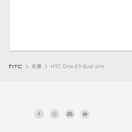
與鎖定螢幕通知互動
變更鎖定螢幕捷徑
變更鎖定螢幕桌布
關閉鎖定螢幕
支援
HTC One E9 dual sim‎
管理應用程式通知
通知 LED 指示燈
通知面板
選取、複製及貼上文字