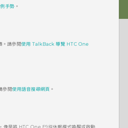
比例手勢
。
饋。請參閱
使用
TalkBack
導覽
HTC One
請參閱
使用語音搜尋網頁
。
，像是將
HTC One E9‍
從休眠模式喚醒或啟動