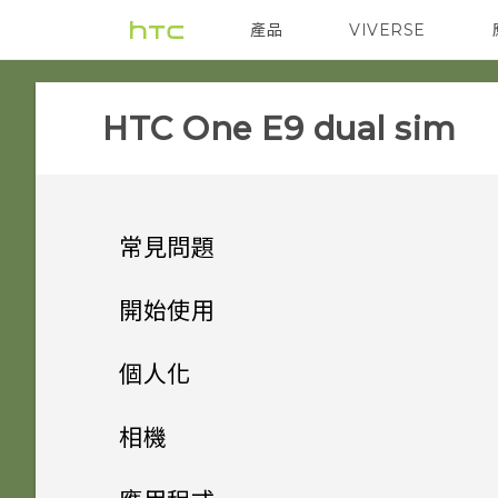
產品
VIVERSE
VIVE
智能手機
HTC One E9 dual sim‎
常見問題
SETTINGS
開始使用
APPS & FEATURES
手機上的各種便利功能
HTC BoomSound 配備杜比
個人化
音效下的劇院和音樂模式有何差
GETTING STARTED
打開包裝
One 相片集終止服務後，我的
異？
手機設定及傳輸
個人化
相機
相片與影片會發生什麼事？
COMMUNICATION
熟悉新手機的功能
我能將 Micro SIM 卡剪小為
個人化
加密功能為預設開啟嗎？
HTC One E9‍
HTC 應用程式更新
相機
透過 iCloud 傳送 iPhone 內