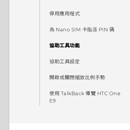
聆聽音樂
為何無法在應用程式內使用多指
設)
使用 Exchange ActiveSync
手動切換位置
查看 Google 雲端硬碟 儲存空
魔法幻境
手勢？
電子郵件
手機上為何會出現餐廳推薦？
使用自拍計時器拍照
Car 開車夥伴
間
停用應用程式
編輯主畫面面板
我收到 One 相片集即將終止服
音樂播放清單
重設 HTC One E9‍ (硬體重設)
釘選及取消釘選應用程式
務的通知。One 相片集是什
魔法變臉
為何將手機側向轉動時畫面未跟
新增電子郵件帳號
可以移除或隱藏鎖定螢幕嗎？
使用連拍組合拍攝自拍照
在 Car 內使用語音指令
麼？
上傳相片和影片至 Google 雲
為 Nano SIM 卡指派 PIN 碼
變更主畫面
著旋轉？
新增歌曲至現正播放清單
新增應用程式至 HTC Sense 首
端硬碟
智慧同步有何作用？
是否需插入 SIM 卡才能使用
使用前後合拍模式
頁小工具
在 Car 內搜尋地點
協助工具功能
排列應用程式
我透過藍牙傳送了一些檔案到電
更新專輯封面和演出者相片
HTC 傳輸？
關於 Google 地圖
腦。檔案存到哪裡去了？
拍攝全景相片
開啟及關閉智慧資料夾
使用塗鴉
協助工具設定
在 YouTube 中尋找音樂影片
要如何切換 HTC BlinkFeed
在地圖上移動
開啟透過藍牙接收的檔案時會發
和我所下載的主畫面應用程式？
拍攝360 全景相片
何謂 Motion Launch？
使用時鐘
開啟或關閉縮放比例手勢
生什麼事？
收聽 FM 收音機
搜尋位置
使用 HDR
開啟或關閉 Motion Launch
查看氣象
使用 TalkBack 導覽 HTC One
我的手機是全新的，但可用儲存
手勢
規劃路線
E9‍
空間卻比總容量少。為什麼？
慢動作錄影
錄音
喚醒進入鎖定螢幕
手動調整相機設定