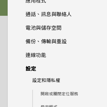
應用程式
Nano SIM 卡以裝入手機內
為什麼 One 相片集終止服務？
容
如何讓動態更新及生日顯示在我
嗎？
HTC Sense 首頁
如何在電信業者的網路中新增存
雙 Nano SIM 卡
將主題加入我的最愛
影像
的來電顯示？
HTC BlinkFeed
使用音量鍵拍攝相片及影片
通話、訊息與聯絡人
如何變更相機取景器的長寬比？
取點？
透過藍牙從舊手機傳輸聯絡人
為何手機對 Motion Launch
螢幕導覽按鈕
記憶卡
重新建立自己的主題
相片集
音效
螢幕在使用擴音功能時會關閉，
手勢沒有反應？
關閉相機應用程式
手機通話功能
何謂 HTC BlinkFeed？
電池與儲存空間
我的 HTC 手機有專用的相機按
我無法退出應用程式。我該怎麼
要如何重新開啟螢幕？
取得聯絡人及其他內容的其他方
鈕嗎？
新增第四個導覽按鈕
做？
相片編輯工具
電池
混合及配對主題
法
訊息
在相片集內檢視相片和影片
為何氣象時鐘小工具有時會出現
拍攝連續的相片
開啟或關閉 HTC BlinkFeed
電源及儲存空間管理
通話記錄
備份、傳輸與重設
如何設定預設的簡訊應用程式？
在 HTC BlinkFeed 上，有時
娛樂
能否讓相機停留在待機模式以節
重新排列導覽按鈕
如何關閉 TalkBack？
聯絡人
調整相片
切換手機開關
何謂 主題應用程式？
在手機和電腦之間傳送相片、影
卻不會？
新增相片或影片至相簿
傳送多媒體訊息 (MMS)
在散景模式下變更焦點
餐廳推薦
切換靜音、震動和一般模式
同步、備份及重設
查看電池用量
省電力？要如何設定？
連線功能
片及音樂
為何收不到使用 iPhone 的聯
日曆與電子郵件
何謂 HTC Connect？
分享內容
如何找出手機的 IMEI/MEID？
選取相片進行編輯
使用雙網路管理員管理 Nano
聯絡人清單
下載主題
絡人的訊息？
HTC BlinkFeed 是否會消耗過
將相片或影片複製或移至其他相
傳送簡訊 (SMS)
拍攝相片
在 HTC BlinkFeed 上新增內
本國撥號
極致省電模式
網際網路連線
我拍攝的相片是否包含地理標
關於 HTC Sync Manager
設定
SIM 卡
使用快速設定
Google 搜尋及應用程式
多電力和記憶體？
簿
容的方式
關閉或延遲活動提醒
記？
使用 HTC Connect 分享媒體
切換最近使用的應用程式
如何啟用開發人員選項？
在相片上畫圖
設定個人檔案
刪除主題
如何在訊息內加入簽名？
傳送群組訊息
無線分享
提示：如何拍出更棒的相片
撥打緊急電話
延長電池使用時間的提示
在電腦上安裝 HTC Sync
設定和隱私權
開啟或關閉數據連線
其他應用程式
更新手機軟體
如何設定 HTC BlinkFeed 的
新增相片及影片標籤
觀賞 YouTube
自訂重點消息摘要
接受或拒絕會議邀請
為何魔法變臉無法在某些相片中
Manager
傳送音樂至 Blackfire 相容喇
休眠模式
為何省電模式和極致省電模式都
套用相片濾鏡
自動重新整理排程？
新增新的聯絡人
尋找主題
為何在聯絡人應用程式內看不到
繼續撰寫訊息草稿
拍攝影片
使用？
開啟或關閉 藍牙
收到來電
叭
查看電池記錄
變成灰色停用狀態？
管理數據使用量
開啟或關閉定位服務
個人化 HTC Dot View
最近新增的聯絡人？
從 Play 商店取得應用程式
One 相片集
建立影片播放清單
儲存文章供日後觀賞
分享活動
將 iPhone 的內容和應用程式
將螢幕解鎖
美化人物照
離線時能否繼續使用 HTC
編輯聯絡人的資訊
分享主題
回覆訊息
在錄影期間拍照 — 影像相片
為何慢動作影片無法錄下聲音？
傳送到 HTC 手機
連接藍牙耳機
通話期間可以執行的動作
將音樂傳送至支援
使用省電功能
如何啟用或停用裝置管理員應用
Wi-Fi 連線