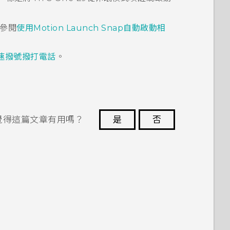
參閱
使用Motion Launch Snap自動啟動相
速撥號撥打電話
。
覺得這篇文章有用嗎？
是
否
謝謝您！