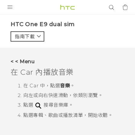
產品
HTC One E9 dual sim‎
VIVE
指南下載
智能手機
G REIGNS
< < Menu
配件
在
Car
內播放音樂
VIVERSE
在
Car
中，點選
音樂
。
應用程式
向左或向右快速滑動，依類別瀏覽。
點選
搜尋音樂庫。
支援服務
點選專輯、歌曲或播放清單，開始收聽。
登入