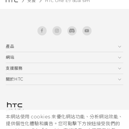
支援
HTC One E9 dual sim‎
產品
5G
網站
快速入門手冊
智能手機
使用手冊
HTC Dev
支援服務
區塊鍊手機
HTC Research
服務中心
關於HTC
配件
產品有限保固說明
ESG
VIVE
公告欄
投資人
私隱政策
產品安全
本網站使用 cookies 來優化網站功能、分析網站效能、
© 2011-2026 HTC Corporation
提供個性化體驗和廣告。您可點擊下方按鈕接受我們的
加入HTC