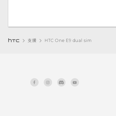
設)
與鎖定螢幕通知互動
停用應用程式
重設 HTC One E9‍ (硬體重設)
變更鎖定螢幕捷徑
為 Nano SIM 卡指派 PIN 碼
變更鎖定螢幕桌布
協助工具功能
支援
HTC One E9 dual sim‎
關閉鎖定螢幕
協助工具設定
管理應用程式通知
開啟或關閉縮放比例手勢
通知 LED 指示燈
使用 TalkBack 導覽 HTC One
E9‍
通知面板
選取、複製及貼上文字