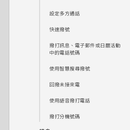
BlinkFeed？
HTC Dot View 沒有顯示最近
如何移除重複的聯絡人？
從網路下載應用程式
從影片中儲存相片
使用 Google 即時資訊取得最
張貼到社交網路
檢視日曆
Qualcomm AllPlay 智慧媒體
程式？
動作手勢
撥打的電話嗎？
最佳表情
個人化設定
當下的資訊
相機畫面
平台的喇叭
我在旅行時變更了時區，我可以
設定多方通話
如何切換 HTC Sense 鍵盤和第
如何變更電子郵件訊息內的簽
認識手機設定
檢視、編輯和儲存 Zoe 精選
從日曆查看目前所在城市與居住
從 HTC BlinkFeed 移除內容
排程或編輯活動
我的手機為何會變熱？
觸控手勢
三方的輸入法？
HTC Dot View 未顯示音樂控
名？
GIF 建立工具
鈴聲、通知音效和鬧鐘
搜尋 HTC One E9‍ 和網路
城市的時差嗎？
選擇拍攝模式
HTC BoomSound Connect
快速撥號
制鍵或應用程式通知？
解除安裝應用程式
尋找配對的相片
應用程式
選擇要顯示的日曆
要如何得知我的手機能否在其他
開啟應用程式
HTC Sense 首頁小工具如何運
連拍合成
主畫面桌布
瀏覽網頁
日曆為何沒有顯示活動？
縮放
國家的本國網路內使用？
撥打訊息、電子郵件或日曆活動
作？
需要更多詳細資料嗎？
初次設定 HTC One E9‍
檢視 360 全景相片
切換 HTC BoomSound 的模
查看郵件
中的電話號碼
重新整理內容
物件移除
變更顯示字型
將網頁加入我的最愛
式
如何切換為駕駛模式？
開啟或關閉相機閃光燈
如何將手機的網際網路連線分享
為何 HTC Sense 首頁小工具會
自訂 Car
從雲端儲存空間還原備份
變更影片播放速度
給其他裝置使用？
傳送電子郵件訊息
使用智慧搜尋撥號
顯示應用程式推薦？我從未使用
擷取手機畫面
線形效果
啟動列
清除瀏覽器記錄
使用 HTC BoomSound 搭配
可以從舊的 HTC 手機匯入我的
拍攝自拍和人物照的小秘訣
過這些類型的應用程式。
在 Car 中撥打電話
從 Android 手機傳輸內容
搜尋相片及影片
耳機
最愛嗎？
手機能在找不到 Wi-Fi 或訊號
讀取及回覆電子郵件訊息
回撥未接來電
何謂 HTC Sense 首頁小工具？
鏤空特效
新增主畫面小工具
在 HTC One E9‍ 上使用
太弱時自動切換至行動網路嗎？
使用瞬間美膚套用柔膚美化
能否移除 HTC Sense 首頁小工
在 Car 內處理來電
Google 雲端硬碟
從 iPhone 傳輸內容的方式
剪輯影片
將歌曲設成鈴聲
小算盤應用程式是否有進階小算
管理電子郵件訊息
使用語音撥打電話
具上的應用程式推薦？
設定 HTC Sense 首頁小工具
幻影萬花筒
新增主畫面捷徑
盤功能？
忘記了 Google 帳號的密碼該
使用自動自拍
探索附近的景點
啟動免費的Google 雲端硬碟
檢視歌詞
怎麼辦？
搜尋電子郵件訊息
撥打分機號碼
如何善加利用 HTC Sense 首頁
設定住家及工作位置
儲存空間
雙重曝光
分類小工具面板和啟動列上的應
為何不一定每首歌都會顯示歌
小工具？
使用聲控自拍
在 Car 內播放音樂
用程式
詞？