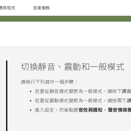
應用程式
支援服務
G REIGNS
配件
切換靜音、震動和一般模式
請執行下列其中一個步驟：
若要從靜音模式變更為一般模式，請按下
調
若要從震動模式變更為一般模式，請按兩下
進入設定，然後點選
音效與通知
>
聲音情境