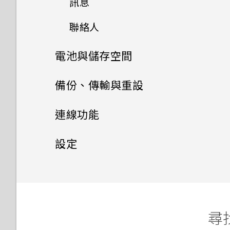
聆聽音樂
訊息
為何無法在應用程式內使用多指
使用 Exchange ActiveSync
手動切換位置
查看 Google 雲端硬碟 儲存空
魔法幻境
手勢？
電子郵件
手機上為何會出現餐廳推薦？
使用自拍計時器拍照
Car 開車夥伴
間
編輯主畫面面板
聯絡人
我收到 One 相片集即將終止服
音樂播放清單
傳送多媒體訊息 (MMS)
釘選及取消釘選應用程式
務的通知。One 相片集是什
魔法變臉
為何將手機側向轉動時畫面未跟
新增電子郵件帳號
可以移除或隱藏鎖定螢幕嗎？
使用連拍組合拍攝自拍照
在 Car 內使用語音指令
麼？
上傳相片和影片至 Google 雲
變更主畫面
電池與儲存空間
著旋轉？
聯絡人清單
新增歌曲至現正播放清單
傳送簡訊 (SMS)
新增應用程式至 HTC Sense 首
端硬碟
智慧同步有何作用？
是否需插入 SIM 卡才能使用
使用前後合拍模式
頁小工具
在 Car 內搜尋地點
電源及儲存空間管理
排列應用程式
備份、傳輸與重設
我透過藍牙傳送了一些檔案到電
設定個人檔案
更新專輯封面和演出者相片
HTC 傳輸？
傳送群組訊息
關於 Google 地圖
腦。檔案存到哪裡去了？
拍攝全景相片
開啟及關閉智慧資料夾
使用塗鴉
同步、備份及重設
查看電池用量
新增新的聯絡人
連線功能
在 YouTube 中尋找音樂影片
要如何切換 HTC BlinkFeed
繼續撰寫訊息草稿
在地圖上移動
開啟透過藍牙接收的檔案時會發
和我所下載的主畫面應用程式？
拍攝360 全景相片
何謂 Motion Launch？
使用時鐘
生什麼事？
極致省電模式
網際網路連線
關於 HTC Sync Manager
編輯聯絡人的資訊
收聽 FM 收音機
設定
回覆訊息
搜尋位置
使用 HDR
開啟或關閉 Motion Launch
無線分享
查看氣象
我的手機是全新的，但可用儲存
延長電池使用時間的提示
在電腦上安裝 HTC Sync
設定和隱私權
開啟或關閉數據連線
聯繫聯絡人
轉寄訊息
手勢
規劃路線
空間卻比總容量少。為什麼？
Manager
慢動作錄影
錄音
開啟或關閉 藍牙
查看電池記錄
管理數據使用量
匯入或複製聯絡人
開啟或關閉定位服務
將訊息移到受保護的收件匣
喚醒進入鎖定螢幕
將 iPhone 的內容和應用程式
尋找
手動調整相機設定
傳送到 HTC 手機
連接藍牙耳機
使用省電功能
Wi-Fi 連線
合併聯絡人資訊
飛安模式
封鎖不要的訊息