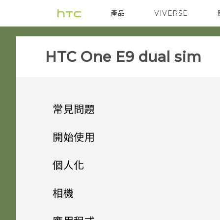
產品
VIVERSE
VIVE
智能手機
HTC One E9 dual sim‎
常見問題
SETTINGS
開始使用
APPS & FEATURES
手機上的各種便利功能
HTC BoomSound 配備杜比
個人化
音效下的劇院和音樂模式有何差
GETTING STARTED
打開包裝
One 相片集終止服務後，我的
異？
手機設定及傳輸
個人化
相機
相片與影片會發生什麼事？
COMMUNICATION
熟悉新手機的功能
我能將 Micro SIM 卡剪小為
個人化
加密功能為預設開啟嗎？
HTC One E9‍
HTC 應用程式更新
相機
透過 iCloud 傳送 iPhone 內