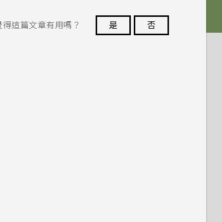
覺得這篇文章有用嗎？
是
否
謝謝您！