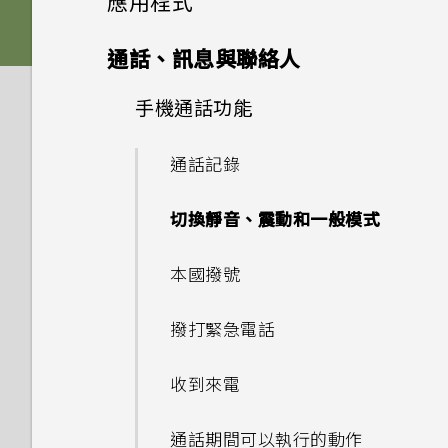
應用程式
Nano SIM 卡以裝入手機內
為什麼 One 相片集終止服務？
容
如何讓動態更新及生日顯示在我
嗎？
HTC Sense 首頁
如何在電信業者的網路中新增存
雙 Nano SIM 卡
將主題加入我的最愛
影像
的來電顯示？
HTC BlinkFeed
使用音量鍵拍攝相片及影片
通話、訊息與聯絡人
如何變更相機取景器的長寬比？
取點？
透過藍牙從舊手機傳輸聯絡人
為何手機對 Motion Launch
螢幕導覽按鈕
記憶卡
重新建立自己的主題
相片集
音效
螢幕在使用擴音功能時會關閉，
手勢沒有反應？
關閉相機應用程式
手機通話功能
何謂 HTC BlinkFeed？
我的 HTC 手機有專用的相機按
我無法退出應用程式。我該怎麼
要如何重新開啟螢幕？
取得聯絡人及其他內容的其他方
鈕嗎？
新增第四個導覽按鈕
做？
相片編輯工具
電池
混合及配對主題
法
在相片集內檢視相片和影片
為何氣象時鐘小工具有時會出現
拍攝連續的相片
開啟或關閉 HTC BlinkFeed
通話記錄
如何設定預設的簡訊應用程式？
在 HTC BlinkFeed 上，有時
娛樂
能否讓相機停留在待機模式以節
重新排列導覽按鈕
如何關閉 TalkBack？
調整相片
切換手機開關
何謂 主題應用程式？
在手機和電腦之間傳送相片、影
卻不會？
新增相片或影片至相簿
在散景模式下變更焦點
餐廳推薦
切換靜音、震動和一般模式
省電力？要如何設定？
片及音樂
為何收不到使用 iPhone 的聯
日曆與電子郵件
何謂 HTC Connect？
分享內容
如何找出手機的 IMEI/MEID？
選取相片進行編輯
使用雙網路管理員管理 Nano
下載主題
絡人的訊息？
HTC BlinkFeed 是否會消耗過
將相片或影片複製或移至其他相
拍攝相片
在 HTC BlinkFeed 上新增內
本國撥號
我拍攝的相片是否包含地理標
SIM 卡
使用快速設定
Google 搜尋及應用程式
多電力和記憶體？
簿
容的方式
關閉或延遲活動提醒
記？
使用 HTC Connect 分享媒體
切換最近使用的應用程式
如何啟用開發人員選項？
在相片上畫圖
刪除主題
如何在訊息內加入簽名？
提示：如何拍出更棒的相片
撥打緊急電話
其他應用程式
更新手機軟體
如何設定 HTC BlinkFeed 的
新增相片及影片標籤
觀賞 YouTube
自訂重點消息摘要
接受或拒絕會議邀請
為何魔法變臉無法在某些相片中
傳送音樂至 Blackfire 相容喇
休眠模式
為何省電模式和極致省電模式都
套用相片濾鏡
自動重新整理排程？
尋找主題
為何在聯絡人應用程式內看不到
拍攝影片
使用？
收到來電
叭
變成灰色停用狀態？
個人化 HTC Dot View
最近新增的聯絡人？
從 Play 商店取得應用程式
One 相片集
建立影片播放清單
儲存文章供日後觀賞
分享活動
將螢幕解鎖
美化人物照
離線時能否繼續使用 HTC
分享主題
在錄影期間拍照 — 影像相片
為何慢動作影片無法錄下聲音？
通話期間可以執行的動作
將音樂傳送至支援
如何啟用或停用裝置管理員應用