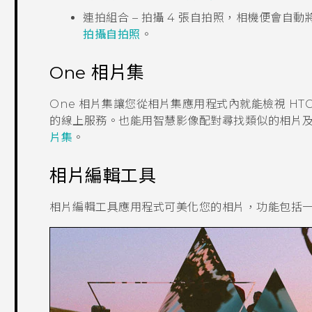
連拍組合
– 拍攝 4 張自拍照，相機便會自
拍攝自拍照
。
One 相片集
One 相片集
讓您從
相片集
應用程式內就能檢視
HTC
的線上服務。也能用
智慧影像配對
尋找類似的相片
片集
。
相片編輯工具
相片編輯工具
應用程式可美化您的相片，功能包括