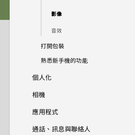
Nano SIM 卡以裝入手機內
為什麼 One 相片集終止服務？
如何讓動態更新及生日顯示在我
嗎？
如何在電信業者的網路中新增存
影像
的來電顯示？
如何變更相機取景器的長寬比？
取點？
為何手機對 Motion Launch
音效
螢幕在使用擴音功能時會關閉，
手勢沒有反應？
我的 HTC 手機有專用的相機按
我無法退出應用程式。我該怎麼
要如何重新開啟螢幕？
鈕嗎？
做？
打開包裝
為何氣象時鐘小工具有時會出現
如何設定預設的簡訊應用程式？
在 HTC BlinkFeed 上，有時
能否讓相機停留在待機模式以節
熟悉新手機的功能
如何關閉 TalkBack？
HTC One E9‍
卻不會？
省電力？要如何設定？
為何收不到使用 iPhone 的聯
個人化
如何找出手機的 IMEI/MEID？
HTC Sense 首頁
絡人的訊息？
雙 Nano SIM 卡
HTC BlinkFeed 是否會消耗過
我拍攝的相片是否包含地理標
多電力和記憶體？
記？
手機設定及傳輸
如何啟用開發人員選項？
相機
螢幕導覽按鈕
如何在訊息內加入簽名？
記憶卡
如何設定 HTC BlinkFeed 的
個人化
為何魔法變臉無法在某些相片中
相機
透過 iCloud 傳送 iPhone 內
為何省電模式和極致省電模式都
新增第四個導覽按鈕
應用程式
自動重新整理排程？
為何在聯絡人應用程式內看不到
電池
使用？
容
變成灰色停用狀態？
最近新增的聯絡人？
將主題加入我的最愛
HTC BlinkFeed
使用音量鍵拍攝相片及影片
重新排列導覽按鈕
通話、訊息與聯絡人
離線時能否繼續使用 HTC
切換手機開關
為何慢動作影片無法錄下聲音？
透過藍牙從舊手機傳輸聯絡人
如何啟用或停用裝置管理員應用