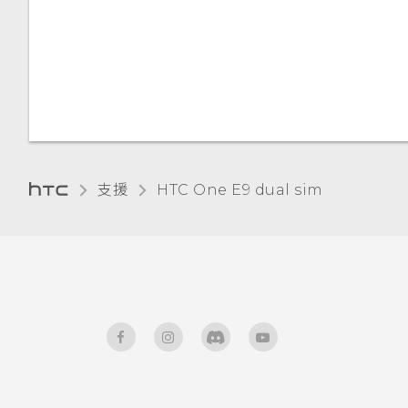
語音輸入文字
硬體或連線發生了問題嗎？
需要使用手機的快速指引嗎？
支援
HTC One E9 dual sim‎