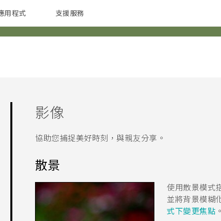
應用程式
支援服務
G REIGNS
配件
影像
協助您捕捉美好時刻，與親友分享。
散景
使用
散景
模式
並將背景模糊
式下變更焦點