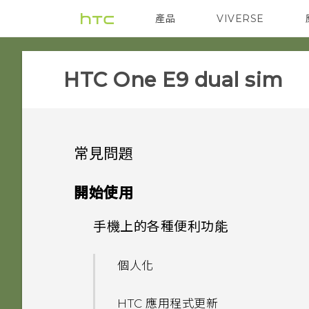
產品
VIVERSE
VIVE
智能手機
HTC One E9 dual sim‎
常見問題
SETTINGS
開始使用
APPS & FEATURES
手機上的各種便利功能
HTC BoomSound 配備杜比
音效下的劇院和音樂模式有何差
GETTING STARTED
One 相片集終止服務後，我的
異？
個人化
相片與影片會發生什麼事？
COMMUNICATION
我能將 Micro SIM 卡剪小為
加密功能為預設開啟嗎？
HTC 應用程式更新