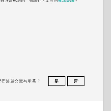
，將其合成為同一張臉孔。請參閱
魔法變臉
。
覺得這篇文章有用嗎？
是
否
謝謝您！