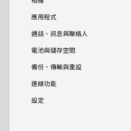
相機
螢幕導覽按鈕
BlinkFeed？
如何移除重複的聯絡人？
程式？
個人化
我在旅行時變更了時區，我可以
相機
透過 iCloud 傳送 iPhone 內
新增第四個導覽按鈕
應用程式
如何切換 HTC Sense 鍵盤和第
如何變更電子郵件訊息內的簽
從日曆查看目前所在城市與居住
容
我的手機為何會變熱？
三方的輸入法？
名？
城市的時差嗎？
將主題加入我的最愛
HTC BlinkFeed
使用音量鍵拍攝相片及影片
重新排列導覽按鈕
通話、訊息與聯絡人
透過藍牙從舊手機傳輸聯絡人
要如何得知我的手機能否在其他
HTC Sense 首頁小工具如何運
日曆為何沒有顯示活動？
重新建立自己的主題
相片集
國家的本國網路內使用？
關閉相機應用程式
手機通話功能
作？
何謂 HTC BlinkFeed？
分享內容
電池與儲存空間
取得聯絡人及其他內容的其他方
相片編輯工具
如何切換為駕駛模式？
混合及配對主題
法
訊息
如何將手機的網際網路連線分享
在相片集內檢視相片和影片
拍攝連續的相片
為何 HTC Sense 首頁小工具會
開啟或關閉 HTC BlinkFeed
電源及儲存空間管理
切換最近使用的應用程式
通話記錄
備份、傳輸與重設
給其他裝置使用？
顯示應用程式推薦？我從未使用
娛樂
聯絡人
可以從舊的 HTC 手機匯入我的
調整相片
何謂 主題應用程式？
在手機和電腦之間傳送相片、影
新增相片或影片至相簿
過這些類型的應用程式。
傳送多媒體訊息 (MMS)
在散景模式下變更焦點
餐廳推薦
休眠模式
切換靜音、震動和一般模式
同步、備份及重設
查看電池用量
連線功能
最愛嗎？
片及音樂
手機能在找不到 Wi-Fi 或訊號
日曆與電子郵件
何謂 HTC Connect？
選取相片進行編輯
太弱時自動切換至行動網路嗎？
聯絡人清單
下載主題
將相片或影片複製或移至其他相
能否移除 HTC Sense 首頁小工
傳送簡訊 (SMS)
拍攝相片
在 HTC BlinkFeed 上新增內
將螢幕解鎖
本國撥號
極致省電模式
網際網路連線
關於 HTC Sync Manager
小算盤應用程式是否有進階小算
設定
使用快速設定
Google 搜尋及應用程式
簿
具上的應用程式推薦？
容的方式
關閉或延遲活動提醒
使用 HTC Connect 分享媒體
盤功能？
在相片上畫圖
忘記了 Google 帳號的密碼該
設定個人檔案
刪除主題
傳送群組訊息
無線分享
提示：如何拍出更棒的相片
動作手勢
撥打緊急電話
延長電池使用時間的提示
在電腦上安裝 HTC Sync
設定和隱私權
開啟或關閉數據連線
其他應用程式
怎麼辦？
更新手機軟體
新增相片及影片標籤
如何善加利用 HTC Sense 首頁
觀賞 YouTube
自訂重點消息摘要
接受或拒絕會議邀請
Manager
傳送音樂至 Blackfire 相容喇
為何不一定每首歌都會顯示歌
套用相片濾鏡
新增新的聯絡人
小工具？
尋找主題
繼續撰寫訊息草稿
拍攝影片
觸控手勢
開啟或關閉 藍牙
收到來電
叭
查看電池記錄
詞？
管理數據使用量