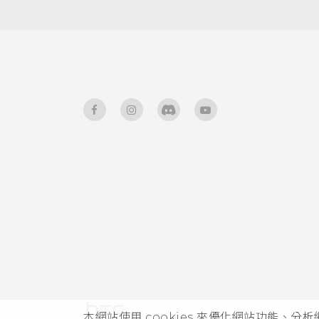
喚醒進入 HTC BlinkFeed
手動調整相機設定
使用Motion Launch Snap自
將設定另存為拍攝模式
動啟動相機
使用快速撥號撥打電話
設定螢幕鎖定
設定智慧鎖
開啟或關閉鎖定螢幕通知
與鎖定螢幕通知互動
變更鎖定螢幕捷徑
本網站使用 cookies 來優化網站功能、分