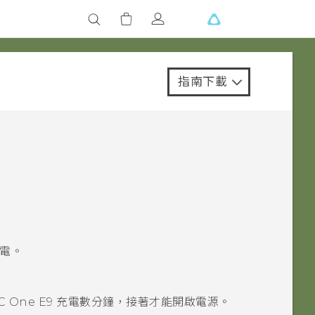
指南下載
電。
C One E9‍
充電數分鐘，接著才能開啟電源。