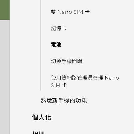
Nano SIM 卡以裝入手機內
為什麼 One 相片集終止服務？
如何讓動態更新及生日顯示在我
嗎？
如何在電信業者的網路中新增存
雙 Nano SIM 卡
影像
的來電顯示？
如何變更相機取景器的長寬比？
取點？
為何手機對 Motion Launch
記憶卡
音效
螢幕在使用擴音功能時會關閉，
手勢沒有反應？
我的 HTC 手機有專用的相機按
我無法退出應用程式。我該怎麼
要如何重新開啟螢幕？
鈕嗎？
做？
電池
為何氣象時鐘小工具有時會出現
如何設定預設的簡訊應用程式？
在 HTC BlinkFeed 上，有時
能否讓相機停留在待機模式以節
如何關閉 TalkBack？
切換手機開關
卻不會？
省電力？要如何設定？
為何收不到使用 iPhone 的聯
如何找出手機的 IMEI/MEID？
使用雙網路管理員管理 Nano
絡人的訊息？
HTC BlinkFeed 是否會消耗過
我拍攝的相片是否包含地理標
SIM 卡
多電力和記憶體？
記？
如何啟用開發人員選項？
如何在訊息內加入簽名？
熟悉新手機的功能
如何設定 HTC BlinkFeed 的
為何魔法變臉無法在某些相片中
為何省電模式和極致省電模式都
自動重新整理排程？
為何在聯絡人應用程式內看不到
使用？
個人化
變成灰色停用狀態？
HTC Sense 首頁
最近新增的聯絡人？
離線時能否繼續使用 HTC
為何慢動作影片無法錄下聲音？
手機設定及傳輸
如何啟用或停用裝置管理員應用