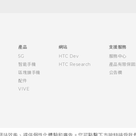
快速入門手冊
使用手冊
產品
網站
支援服務
5G
HTC Dev
服務中心
智能手機
HTC Research
產品有限保固
區塊鍊手機
公告欄
配件
VIVE
析網站效能、提供個性化體驗和廣告。您可點擊下方按鈕接受我們的 