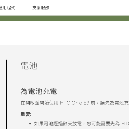
應用程式
支援服務
G REIGNS
配件
電池
為電池充電
在開啟並開始使用
HTC One E9‍
前，請先為電池充
重要:
如果電池經過數天放電，您可能需要先為
HT