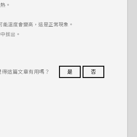
過熱。
可能溫度會變高，這是正常現象。
座中拔出。
覺得這篇文章有用嗎？
是
否
謝謝您！