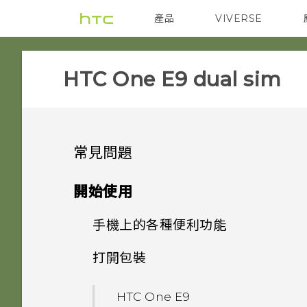
產品
VIVERSE
VIVE
智能手機
HTC One E9 dual sim‎
常見問題
SETTINGS
開始使用
APPS & FEATURES
手機上的各種便利功能
HTC BoomSound 配備杜比
音效下的劇院和音樂模式有何差
GETTING STARTED
打開包裝
One 相片集終止服務後，我的
異？
個人化
相片與影片會發生什麼事？
COMMUNICATION
我能將 Micro SIM 卡剪小為
加密功能為預設開啟嗎？
HTC One E9‍
HTC 應用程式更新