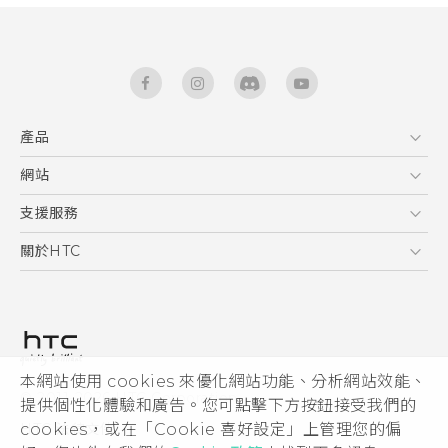
產品
5G
網站
快速入門手冊
智能手機
使用手冊
HTC Dev
支援服務
區塊鍊手機
HTC Research
服務中心
關於HTC
配件
產品有限保固說明
ESG
VIVE
公告欄
投資人
私隱政策
產品安全
本網站使用 cookies 來優化網站功能、分析網站效能、
© 2011-2026 HTC Corporation
提供個性化體驗和廣告。您可點擊下方按鈕接受我們的
加入HTC
cookies，或在「Cookie 喜好設定」上管理您的偏
HTC 法律文件
Security and Privacy Whitepaper