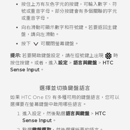
按住上方有灰色字元的按鍵，可輸入數字、符
號或重音字母。部分按鍵會有多個關聯的字元
或重音字母。
向右滑動可顯示數字和符號鍵。若要返回主鍵
盤，請向左滑動。
按下
可關閉螢幕鍵盤。
提示:
若要開啟鍵盤設定，請在逗號鍵上出現
時
按住按鍵。或者，進入
設定
>
語言與鍵盤
>
HTC
Sense Input
。
選擇並切換鍵盤語言
如果
HTC One E9‍
有多種可用的鍵盤語言，您可以
選擇要在螢幕鍵盤中啟用哪些語言。
進入
設定
，然後點選
語言與鍵盤
>
HTC
Sense Input
。
點選
鍵盤選取
，然後選擇所要的語言。