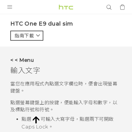
產品
HTC One E9 dual sim‎
VIVE
指南下載
智能手機
G REIGNS
< < Menu
配件
輸入文字
VIVERSE
當您在應用程式內點選文字欄位時，便會出現螢幕
鍵盤。
應用程式
點選螢幕鍵盤上的按鍵，便能輸入字母和數字，以
支援服務
及標點符號和符號。
登入
點選
可輸入大寫字母，點選兩下可開啟
Caps Lock。