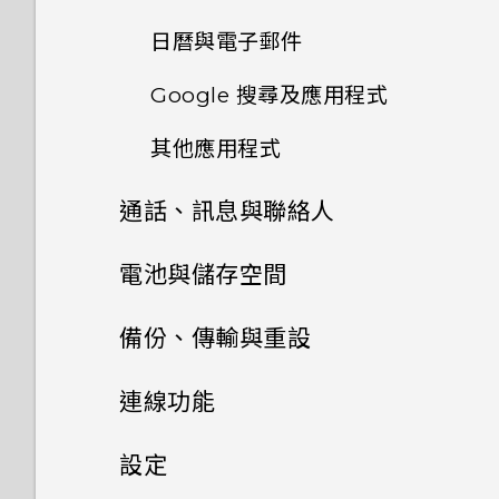
為何無法在應用程式內使用多指
手動切換位置
手勢？
手機上為何會出現餐廳推薦？
使用自拍計時器拍照
日曆與電子郵件
何謂 HTC Connect？
編輯主畫面面板
我收到 One 相片集即將終止服
選取相片進行編輯
釘選及取消釘選應用程式
務的通知。One 相片集是什
Google 搜尋及應用程式
為何將手機側向轉動時畫面未跟
可以移除或隱藏鎖定螢幕嗎？
使用連拍組合拍攝自拍照
關閉或延遲活動提醒
使用 HTC Connect 分享媒體
麼？
變更主畫面
在相片上畫圖
著旋轉？
新增應用程式至 HTC Sense 首
其他應用程式
觀賞 YouTube
是否需插入 SIM 卡才能使用
使用前後合拍模式
接受或拒絕會議邀請
頁小工具
傳送音樂至 Blackfire 相容喇
排列應用程式
套用相片濾鏡
我透過藍牙傳送了一些檔案到電
HTC 傳輸？
叭
通話、訊息與聯絡人
腦。檔案存到哪裡去了？
個人化 HTC Dot View
建立影片播放清單
拍攝全景相片
分享活動
開啟及關閉智慧資料夾
美化人物照
要如何切換 HTC BlinkFeed
將音樂傳送至支援
手機通話功能
電池與儲存空間
開啟透過藍牙接收的檔案時會發
HTC Dot View 沒有顯示最近
和我所下載的主畫面應用程式？
使用 Google 即時資訊取得最
拍攝360 全景相片
檢視日曆
Qualcomm AllPlay 智慧媒體
何謂 Motion Launch？
生什麼事？
撥打的電話嗎？
最佳表情
當下的資訊
訊息
平台的喇叭
電源及儲存空間管理
通話記錄
備份、傳輸與重設
使用 HDR
排程或編輯活動
開啟或關閉 Motion Launch
我的手機是全新的，但可用儲存
HTC Dot View 未顯示音樂控
GIF 建立工具
搜尋 HTC One E9‍ 和網路
聯絡人
HTC BoomSound Connect
手勢
傳送多媒體訊息 (MMS)
空間卻比總容量少。為什麼？
制鍵或應用程式通知？
切換靜音、震動和一般模式
同步、備份及重設
查看電池用量
連線功能
慢動作錄影
應用程式
選擇要顯示的日曆
連拍合成
瀏覽網頁
聯絡人清單
喚醒進入鎖定螢幕
傳送簡訊 (SMS)
需要更多詳細資料嗎？
本國撥號
極致省電模式
網際網路連線
關於 HTC Sync Manager
設定
手動調整相機設定
切換 HTC BoomSound 的模
查看郵件
物件移除
將網頁加入我的最愛
式
設定個人檔案