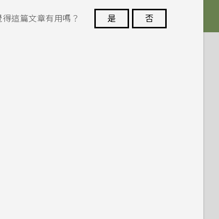
覺得這篇文章有用嗎？
是
否
謝謝您！