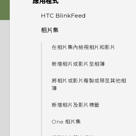
應用程式
Nano SIM 卡以裝入手機內
為什麼 One 相片集終止服務？
容
如何讓動態更新及生日顯示在我
嗎？
HTC Sense 首頁
如何在電信業者的網路中新增存
雙 Nano SIM 卡
將主題加入我的最愛
影像
的來電顯示？
HTC BlinkFeed
使用音量鍵拍攝相片及影片
如何變更相機取景器的長寬比？
取點？
透過藍牙從舊手機傳輸聯絡人
為何手機對 Motion Launch
螢幕導覽按鈕
記憶卡
重新建立自己的主題
相片集
音效
螢幕在使用擴音功能時會關閉，
手勢沒有反應？
關閉相機應用程式
何謂 HTC BlinkFeed？
我的 HTC 手機有專用的相機按
我無法退出應用程式。我該怎麼
要如何重新開啟螢幕？
取得聯絡人及其他內容的其他方
鈕嗎？
新增第四個導覽按鈕
做？
電池
混合及配對主題
法
在相片集內檢視相片和影片
為何氣象時鐘小工具有時會出現
拍攝連續的相片
開啟或關閉 HTC BlinkFeed
如何設定預設的簡訊應用程式？
在 HTC BlinkFeed 上，有時
能否讓相機停留在待機模式以節
重新排列導覽按鈕
如何關閉 TalkBack？
切換手機開關
何謂 主題應用程式？
在手機和電腦之間傳送相片、影
卻不會？
新增相片或影片至相簿
在散景模式下變更焦點
餐廳推薦
省電力？要如何設定？
片及音樂
為何收不到使用 iPhone 的聯
分享內容
如何找出手機的 IMEI/MEID？
使用雙網路管理員管理 Nano
下載主題
絡人的訊息？
HTC BlinkFeed 是否會消耗過
將相片或影片複製或移至其他相
拍攝相片
在 HTC BlinkFeed 上新增內
我拍攝的相片是否包含地理標
SIM 卡
使用快速設定
多電力和記憶體？
簿
容的方式
記？
切換最近使用的應用程式
如何啟用開發人員選項？
刪除主題
如何在訊息內加入簽名？
提示：如何拍出更棒的相片
更新手機軟體
如何設定 HTC BlinkFeed 的
新增相片及影片標籤
自訂重點消息摘要
為何魔法變臉無法在某些相片中
休眠模式
為何省電模式和極致省電模式都
自動重新整理排程？
尋找主題
為何在聯絡人應用程式內看不到
拍攝影片
使用？
變成灰色停用狀態？
最近新增的聯絡人？
從 Play 商店取得應用程式
One 相片集
儲存文章供日後觀賞
將螢幕解鎖
離線時能否繼續使用 HTC
分享主題
在錄影期間拍照 — 影像相片
為何慢動作影片無法錄下聲音？
如何啟用或停用裝置管理員應用