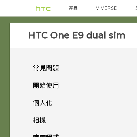
產品
VIVERSE
VIVE
智能手機
HTC One E9 dual sim‎
常見問題
SETTINGS
開始使用
APPS & FEATURES
手機上的各種便利功能
HTC BoomSound 配備杜比
個人化
音效下的劇院和音樂模式有何差
GETTING STARTED
打開包裝
One 相片集終止服務後，我的
異？
手機設定及傳輸
個人化
相機
相片與影片會發生什麼事？
COMMUNICATION
熟悉新手機的功能
我能將 Micro SIM 卡剪小為
個人化
加密功能為預設開啟嗎？
HTC One E9‍
HTC 應用程式更新
相機
透過 iCloud 傳送 iPhone 內