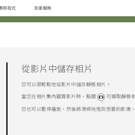
應用程式
支援服務
G REIGNS
配件
從影片中儲存相片
您可以很輕鬆地從影片中儲存靜態相片。
當您在
相片集
內觀賞影片時，點選
可擷取靜態
您也可以暫停播放，然後將滑桿拖曳到想要的影像