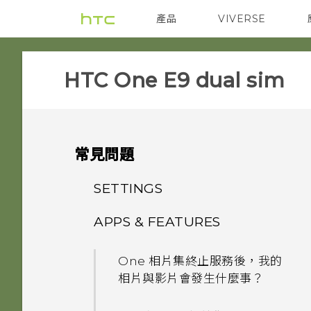
產品
VIVERSE
VIVE
智能手機
HTC One E9 dual sim‎
常見問題
SETTINGS
APPS & FEATURES
HTC BoomSound 配備杜比
音效下的劇院和音樂模式有何差
One 相片集終止服務後，我的
異？
相片與影片會發生什麼事？
加密功能為預設開啟嗎？