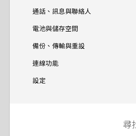
HTC Sense 首頁
雙 Nano SIM 卡
將主題加入我的最愛
為何收不到使用 iPhone 的聯
影像
HTC BlinkFeed
使用音量鍵拍攝相片及影片
通話、訊息與聯絡人
絡人的訊息？
HTC BlinkFeed 是否會消耗過
透過藍牙從舊手機傳輸聯絡人
螢幕導覽按鈕
記憶卡
重新建立自己的主題
相片集
多電力和記憶體？
音效
關閉相機應用程式
手機通話功能
何謂 HTC BlinkFeed？
電池與儲存空間
如何在訊息內加入簽名？
取得聯絡人及其他內容的其他方
新增第四個導覽按鈕
相片編輯工具
電池
混合及配對主題
如何設定 HTC BlinkFeed 的
法
訊息
在相片集內檢視相片和影片
拍攝連續的相片
開啟或關閉 HTC BlinkFeed
電源及儲存空間管理
通話記錄
備份、傳輸與重設
自動重新整理排程？
為何在聯絡人應用程式內看不到
娛樂
重新排列導覽按鈕
聯絡人
調整相片
切換手機開關
最近新增的聯絡人？
何謂 主題應用程式？
在手機和電腦之間傳送相片、影
新增相片或影片至相簿
傳送多媒體訊息 (MMS)
在散景模式下變更焦點
餐廳推薦
切換靜音、震動和一般模式
同步、備份及重設
查看電池用量
連線功能
離線時能否繼續使用 HTC
片及音樂
日曆與電子郵件
何謂 HTC Connect？
分享內容
BlinkFeed？
選取相片進行編輯
使用雙網路管理員管理 Nano
聯絡人清單
如何移除重複的聯絡人？
下載主題
將相片或影片複製或移至其他相
傳送簡訊 (SMS)
拍攝相片
在 HTC BlinkFeed 上新增內
本國撥號
極致省電模式
網際網路連線
關於 HTC Sync Manager
設定
SIM 卡
使用快速設定
Google 搜尋及應用程式
簿
容的方式
關閉或延遲活動提醒
使用 HTC Connect 分享媒體
切換最近使用的應用程式
如何切換 HTC Sense 鍵盤和第
在相片上畫圖
設定個人檔案
如何變更電子郵件訊息內的簽
刪除主題
傳送群組訊息
無線分享
提示：如何拍出更棒的相片
撥打緊急電話
延長電池使用時間的提示
在電腦上安裝 HTC Sync
設定和隱私權
開啟或關閉數據連線
其他應用程式
三方的輸入法？
名？
更新手機軟體
新增相片及影片標籤
觀賞 YouTube
自訂重點消息摘要
接受或拒絕會議邀請
Manager
傳送音樂至 Blackfire 相容喇
休眠模式
套用相片濾鏡
新增新的聯絡人
尋找主題
繼續撰寫訊息草稿
拍攝影片
開啟或關閉 藍牙
收到來電
叭
查看電池記錄
管理數據使用量
開啟或關閉定位服務
HTC Sense 首頁小工具如何運
個人化 HTC Dot View
從 Play 商店取得應用程式
One 相片集
建立影片播放清單
儲存文章供日後觀賞
分享活動
將 iPhone 的內容和應用程式
將螢幕解鎖
作？
美化人物照
尋找
編輯聯絡人的資訊
分享主題
回覆訊息
在錄影期間拍照 — 影像相片
傳送到 HTC 手機
連接藍牙耳機
通話期間可以執行的動作
將音樂傳送至支援
使用省電功能
Wi-Fi 連線
飛安模式
HTC Dot View 沒有顯示最近
從網路下載應用程式
從影片中儲存相片
使用 Google 即時資訊取得最
張貼到社交網路
檢視日曆
Qualcomm AllPlay 智慧媒體