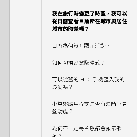
程式？
我在旅行時變更了時區，我可以
從日曆查看目前所在城市與居住
我的手機為何會變熱？
城市的時差嗎？
要如何得知我的手機能否在其他
日曆為何沒有顯示活動？
國家的本國網路內使用？
如何切換為駕駛模式？
如何將手機的網際網路連線分享
給其他裝置使用？
可以從舊的 HTC 手機匯入我的
最愛嗎？
手機能在找不到 Wi-Fi 或訊號
太弱時自動切換至行動網路嗎？
小算盤應用程式是否有進階小算
盤功能？
忘記了 Google 帳號的密碼該
怎麼辦？
為何不一定每首歌都會顯示歌
詞？