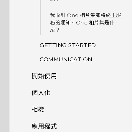
為何無法在應用程式內使用多指
手勢？
我收到 One 相片集即將終止服
務的通知。One 相片集是什
為何將手機側向轉動時畫面未跟
麼？
著旋轉？
GETTING STARTED
我透過藍牙傳送了一些檔案到電
腦。檔案存到哪裡去了？
COMMUNICATION
我能將 Micro SIM 卡剪小為
Nano SIM 卡以裝入手機內
開啟透過藍牙接收的檔案時會發
開始使用
如何讓動態更新及生日顯示在我
嗎？
生什麼事？
的來電顯示？
手機上的各種便利功能
個人化
為何手機對 Motion Launch
我的手機是全新的，但可用儲存
螢幕在使用擴音功能時會關閉，
手勢沒有反應？
空間卻比總容量少。為什麼？
打開包裝
手機設定及傳輸
要如何重新開啟螢幕？
個人化
相機
為何氣象時鐘小工具有時會出現
熟悉新手機的功能
個人化
HTC One E9‍
如何設定預設的簡訊應用程式？
HTC 應用程式更新
相機
在 HTC BlinkFeed 上，有時
透過 iCloud 傳送 iPhone 內
應用程式
卻不會？
容