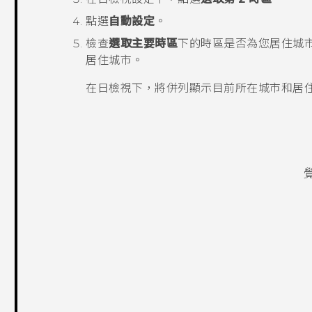
點選
自動設定
。
檢查
選取主要時區
下的時區是否為您居住城
居住城市。
在
日
檢視下，將併列顯示目前所在城市和居