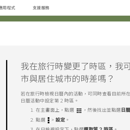
應用程式
支援服務
G REIGNS
配件
我在旅行時變更了時區，我
市與居住城市的時差嗎？
若在旅行時檢視
日曆
內的活動，可同時查看目前所
日曆
活動中設定第 2 時區。
在
主畫面
上，點選
，然後找出並點選
日
點選
>
設定
。
在
日檢視設定
下，點選
選取第 2 時區
。