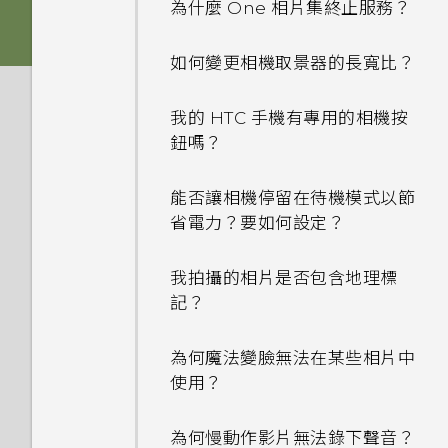
為什麼 One 相片集終止服務？
如何在電信業者的網路中新增存
如何變更相機取景器的長寬比？
取點？
我的 HTC 手機有專用的相機按
我無法退出應用程式。我該怎麼
鈕嗎？
做？
能否讓相機停留在待機模式以節
如何關閉 TalkBack？
省電力？要如何設定？
如何找出手機的 IMEI/MEID？
我拍攝的相片是否包含地理標
記？
如何啟用開發人員選項？
為何魔法變臉無法在某些相片中
為何省電模式和極致省電模式都
使用？
變成灰色停用狀態？
為何慢動作影片無法錄下聲音？
如何啟用或停用裝置管理員應用