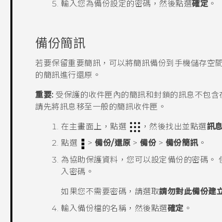
輸入您為備份設定的密碼，然後點選
確定
。
備份簡訊
若要保留重要簡訊，可以將簡訊備份到手機儲存空間
的簡訊進行還原。
重要:
受保護的收件匣內的簡訊和封鎖的訊息不包含
請先將訊息移至一般的簡訊收件匣。
在
主畫面
上，點選
，然後找出並點選
訊
點選
>
備份/還原
>
備份
>
備份簡訊
。
為協助保護資料，您可以設定備份的密碼。
入密碼。
如果您不需要密碼，請選取
請勿對此備份建
輸入備份檔的名稱，然後點選
確定
。