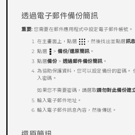
透過電子郵件備份簡訊
重要:
您需要在
郵件
應用程式中設定電子郵件帳號。
在
主畫面
上，點選
，然後找出並點選
訊
點選
>
備份/還原簡訊
。
點選
備份
>
透過郵件備份簡訊
。
為協助保護資料，您可以設定備份的密碼。
入密碼。
如果您不需要密碼，請選取
請勿對此備份建
輸入電子郵件地址。
輸入電子郵件訊息內容，然後傳送。
還原簡訊