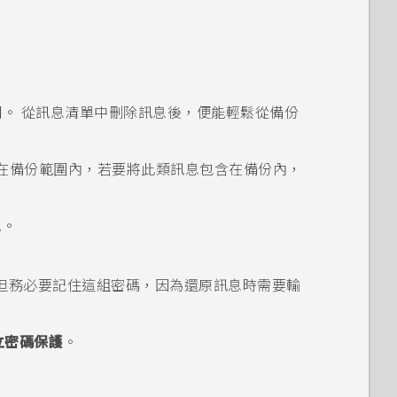
。 從訊息清單中刪除訊息後，便能輕鬆從備份
在備份範圍內，若要將此類訊息包含在備份內，
息
。
但務必要記住這組密碼，因為還原訊息時需要輸
立密碼保護
。