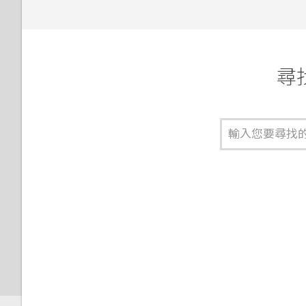
與鎖定螢幕通知互動
協助工具功能
變更鎖定螢幕捷徑
協助工具設定
尋找
變更鎖定螢幕桌布
開啟或關閉縮放比例手勢
關閉鎖定螢幕
使用 TalkBack 導覽 HTC One
E9‍
管理應用程式通知
通知 LED 指示燈
通知面板
選取、複製及貼上文字