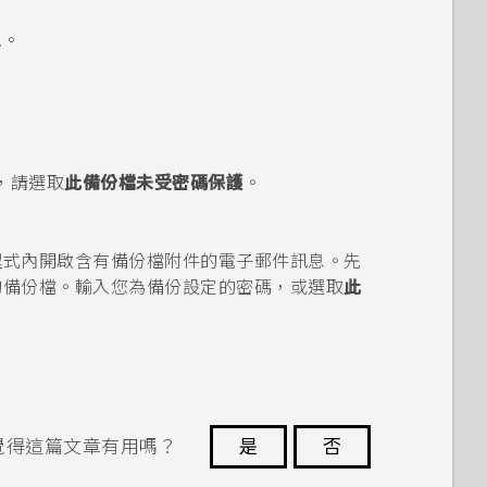
息
。
，請選取
此備份檔未受密碼保護
。
程式內開啟含有備份檔附件的電子郵件訊息。先
的備份檔。輸入您為備份設定的密碼，或選取
此
覺得這篇文章有用嗎？
是
否
謝謝您！