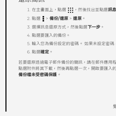
在
主畫面
上，點選
，然後找出並點選
訊
點選
>
備份/還原
>
還原
。
選擇訊息還原方式，然後點選
下一步
。
點選要匯入的備份。
輸入您為備份設定的密碼。
如果未設定密碼
點選
確定
。
若要還原透過電子郵件備份的簡訊，請在
郵件
應用
點選附件將其下載，然後再點選一次，開啟要匯入
備份檔未受密碼保護
。