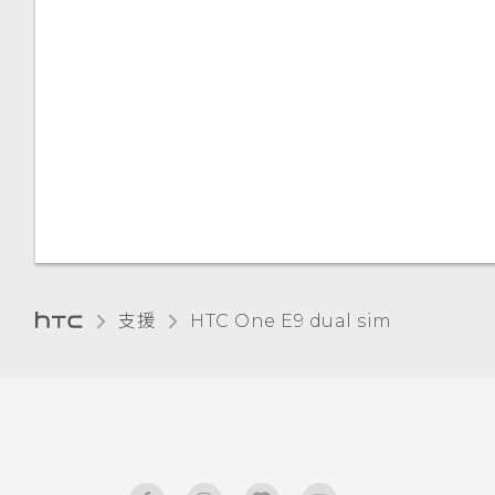
HTC Sense 鍵盤
輸入文字
使用文字預測輸入文字
使用滑行鍵盤
語音輸入文字
硬體或連線發生了問題嗎？
支援
HTC One E9 dual sim‎
需要使用手機的快速指引嗎？