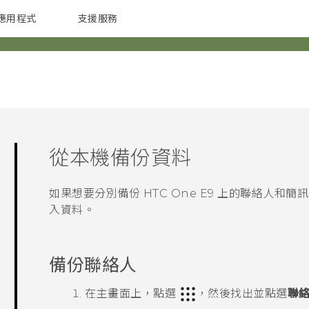
應用程式
支援服務
G REIGNS
配件
從本機備份資料
如果想要分別備份
HTC One E9‍
上的聯絡人和簡訊
入資料。
備份聯絡人
在
主畫面
上，點選
，然後找出並點選
聯