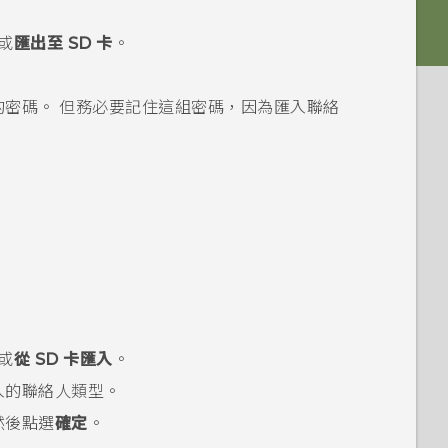
或
匯出至 SD 卡
。
的密碼。
但務必要記住這組密碼，因為匯入聯絡
或
從 SD 卡匯入
。
入的聯絡人類型。
然後點選
確定
。