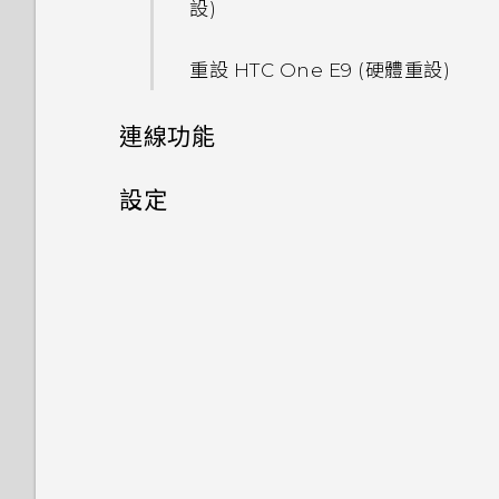
聆聽音樂
為何無法在應用程式內使用多指
設)
使用 Exchange ActiveSync
手動切換位置
查看 Google 雲端硬碟 儲存空
魔法幻境
手勢？
電子郵件
手機上為何會出現餐廳推薦？
使用自拍計時器拍照
Car 開車夥伴
間
編輯主畫面面板
我收到 One 相片集即將終止服
音樂播放清單
重設 HTC One E9‍ (硬體重設)
釘選及取消釘選應用程式
務的通知。One 相片集是什
魔法變臉
為何將手機側向轉動時畫面未跟
新增電子郵件帳號
可以移除或隱藏鎖定螢幕嗎？
使用連拍組合拍攝自拍照
在 Car 內使用語音指令
麼？
上傳相片和影片至 Google 雲
變更主畫面
著旋轉？
新增歌曲至現正播放清單
連線功能
新增應用程式至 HTC Sense 首
端硬碟
智慧同步有何作用？
是否需插入 SIM 卡才能使用
使用前後合拍模式
頁小工具
在 Car 內搜尋地點
排列應用程式
我透過藍牙傳送了一些檔案到電
更新專輯封面和演出者相片
網際網路連線
HTC 傳輸？
設定
關於 Google 地圖
腦。檔案存到哪裡去了？
拍攝全景相片
開啟及關閉智慧資料夾
使用塗鴉
無線分享
在 YouTube 中尋找音樂影片
要如何切換 HTC BlinkFeed
設定和隱私權
開啟或關閉數據連線
在地圖上移動
開啟透過藍牙接收的檔案時會發
和我所下載的主畫面應用程式？
拍攝360 全景相片
何謂 Motion Launch？
使用時鐘
生什麼事？
收聽 FM 收音機
開啟或關閉 藍牙
管理數據使用量
開啟或關閉定位服務
搜尋位置
使用 HDR
開啟或關閉 Motion Launch
查看氣象
我的手機是全新的，但可用儲存
連接藍牙耳機
Wi-Fi 連線
飛安模式
手勢
規劃路線
空間卻比總容量少。為什麼？
慢動作錄影
錄音
與藍牙裝置解除配對
連線到 VPN
排程關閉數據連線的時間
喚醒進入鎖定螢幕
手動調整相機設定
使用藍牙接收檔案