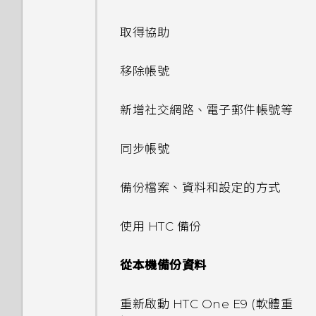
BlinkFeed？
HTC Dot View 沒有顯示最近
如何移除重複的聯絡人？
從網路下載應用程式
從影片中儲存相片
使用 Google 即時資訊取得最
張貼到社交網路
檢視日曆
Qualcomm AllPlay 智慧媒體
程式？
動作手勢
撥打的電話嗎？
最佳表情
聯繫聯絡人
個人化設定
當下的資訊
轉寄訊息
相機畫面
平台的喇叭
我在旅行時變更了時區，我可以
取得協助
設定多方通話
顯示電池百分比
如何切換 HTC Sense 鍵盤和第
如何變更電子郵件訊息內的簽
認識手機設定
檢視、編輯和儲存 Zoe 精選
從日曆查看目前所在城市與居住
從 HTC BlinkFeed 移除內容
排程或編輯活動
我的手機為何會變熱？
觸控手勢
三方的輸入法？
HTC Dot View 未顯示音樂控
名？
GIF 建立工具
匯入或複製聯絡人
鈴聲、通知音效和鬧鐘
搜尋 HTC One E9‍ 和網路
城市的時差嗎？
將訊息移到受保護的收件匣
選擇拍攝模式
HTC BoomSound Connect
移除帳號
快速撥號
儲存空間類型
制鍵或應用程式通知？
解除安裝應用程式
尋找配對的相片
應用程式
選擇要顯示的日曆
要如何得知我的手機能否在其他
開啟應用程式
HTC Sense 首頁小工具如何運
連拍合成
合併聯絡人資訊
主畫面桌布
瀏覽網頁
日曆為何沒有顯示活動？
封鎖不要的訊息
縮放
新增社交網路、電子郵件帳號等
國家的本國網路內使用？
撥打訊息、電子郵件或日曆活動
在 HTC One E9‍ 手機內複製檔
作？
需要更多詳細資料嗎？
初次設定 HTC One E9‍
檢視 360 全景相片
切換 HTC BoomSound 的模
查看郵件
中的電話號碼
案
重新整理內容
物件移除
傳送聯絡人資訊
變更顯示字型
將網頁加入我的最愛
式
如何切換為駕駛模式？
複製訊息到 Nano SIM 卡
開啟或關閉相機閃光燈
同步帳號
如何將手機的網際網路連線分享
為何 HTC Sense 首頁小工具會
自訂 Car
從雲端儲存空間還原備份
變更影片播放速度
給其他裝置使用？
傳送電子郵件訊息
使用智慧搜尋撥號
釋放更多儲存空間
顯示應用程式推薦？我從未使用
擷取手機畫面
線形效果
聯絡人群組
啟動列
清除瀏覽器記錄
使用 HTC BoomSound 搭配
可以從舊的 HTC 手機匯入我的
刪除訊息和對話
拍攝自拍和人物照的小秘訣
備份檔案、資料和設定的方式
過這些類型的應用程式。
在 Car 中撥打電話
從 Android 手機傳輸內容
搜尋相片及影片
耳機
最愛嗎？
手機能在找不到 Wi-Fi 或訊號
讀取及回覆電子郵件訊息
回撥未接來電
關於檔案管理員
何謂 HTC Sense 首頁小工具？
鏤空特效
私密聯絡人
新增主畫面小工具
在 HTC One E9‍ 上使用
太弱時自動切換至行動網路嗎？
使用瞬間美膚套用柔膚美化
使用 HTC 備份
能否移除 HTC Sense 首頁小工
在 Car 內處理來電
Google 雲端硬碟
從 iPhone 傳輸內容的方式
剪輯影片
將歌曲設成鈴聲
小算盤應用程式是否有進階小算
管理電子郵件訊息
使用語音撥打電話
具上的應用程式推薦？
設定 HTC Sense 首頁小工具
幻影萬花筒
新增主畫面捷徑
盤功能？
忘記了 Google 帳號的密碼該
使用自動自拍
從本機備份資料
探索附近的景點
啟動免費的Google 雲端硬碟
檢視歌詞
怎麼辦？
搜尋電子郵件訊息
撥打分機號碼
如何善加利用 HTC Sense 首頁
設定住家及工作位置
儲存空間
雙重曝光
分類小工具面板和啟動列上的應
為何不一定每首歌都會顯示歌
小工具？
使用聲控自拍
重新啟動 HTC One E9‍ (軟體重
在 Car 內播放音樂
用程式
詞？