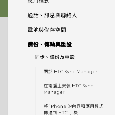
應用程式
Nano SIM 卡以裝入手機內
為什麼 One 相片集終止服務？
容
如何讓動態更新及生日顯示在我
嗎？
HTC Sense 首頁
如何在電信業者的網路中新增存
雙 Nano SIM 卡
將主題加入我的最愛
影像
的來電顯示？
HTC BlinkFeed
使用音量鍵拍攝相片及影片
通話、訊息與聯絡人
如何變更相機取景器的長寬比？
取點？
透過藍牙從舊手機傳輸聯絡人
為何手機對 Motion Launch
螢幕導覽按鈕
記憶卡
重新建立自己的主題
相片集
音效
螢幕在使用擴音功能時會關閉，
手勢沒有反應？
關閉相機應用程式
手機通話功能
何謂 HTC BlinkFeed？
電池與儲存空間
我的 HTC 手機有專用的相機按
我無法退出應用程式。我該怎麼
要如何重新開啟螢幕？
取得聯絡人及其他內容的其他方
鈕嗎？
新增第四個導覽按鈕
做？
相片編輯工具
電池
混合及配對主題
法
訊息
在相片集內檢視相片和影片
為何氣象時鐘小工具有時會出現
拍攝連續的相片
開啟或關閉 HTC BlinkFeed
電源及儲存空間管理
通話記錄
備份、傳輸與重設
如何設定預設的簡訊應用程式？
在 HTC BlinkFeed 上，有時
娛樂
能否讓相機停留在待機模式以節
重新排列導覽按鈕
如何關閉 TalkBack？
聯絡人
調整相片
切換手機開關
何謂 主題應用程式？
在手機和電腦之間傳送相片、影
卻不會？
新增相片或影片至相簿
傳送多媒體訊息 (MMS)
在散景模式下變更焦點
餐廳推薦
切換靜音、震動和一般模式
同步、備份及重設
查看電池用量
省電力？要如何設定？
片及音樂
為何收不到使用 iPhone 的聯
日曆與電子郵件
何謂 HTC Connect？
分享內容
如何找出手機的 IMEI/MEID？
選取相片進行編輯
使用雙網路管理員管理 Nano
聯絡人清單
下載主題
絡人的訊息？
HTC BlinkFeed 是否會消耗過
將相片或影片複製或移至其他相
傳送簡訊 (SMS)
拍攝相片
在 HTC BlinkFeed 上新增內
本國撥號
極致省電模式
我拍攝的相片是否包含地理標
關於 HTC Sync Manager
SIM 卡
使用快速設定
Google 搜尋及應用程式
多電力和記憶體？
簿
容的方式
關閉或延遲活動提醒
記？
使用 HTC Connect 分享媒體
切換最近使用的應用程式
如何啟用開發人員選項？
在相片上畫圖
設定個人檔案
刪除主題
如何在訊息內加入簽名？
傳送群組訊息
提示：如何拍出更棒的相片
撥打緊急電話
延長電池使用時間的提示
在電腦上安裝 HTC Sync
其他應用程式
更新手機軟體
如何設定 HTC BlinkFeed 的
新增相片及影片標籤
觀賞 YouTube
自訂重點消息摘要
接受或拒絕會議邀請
為何魔法變臉無法在某些相片中
Manager
傳送音樂至 Blackfire 相容喇
休眠模式
為何省電模式和極致省電模式都
套用相片濾鏡
自動重新整理排程？
新增新的聯絡人
尋找主題
為何在聯絡人應用程式內看不到
繼續撰寫訊息草稿
拍攝影片
使用？
收到來電
叭
查看電池記錄
變成灰色停用狀態？
個人化 HTC Dot View
最近新增的聯絡人？
從 Play 商店取得應用程式
One 相片集
建立影片播放清單
儲存文章供日後觀賞
分享活動
將 iPhone 的內容和應用程式
將螢幕解鎖
美化人物照
離線時能否繼續使用 HTC
編輯聯絡人的資訊
分享主題
回覆訊息
在錄影期間拍照 — 影像相片
為何慢動作影片無法錄下聲音？
傳送到 HTC 手機
通話期間可以執行的動作
將音樂傳送至支援
使用省電功能
如何啟用或停用裝置管理員應用