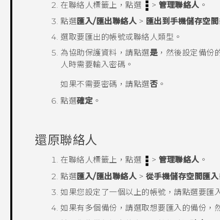
在
聯絡人
標籤上，點選
>
管理聯絡人
。
點選
匯入/匯出聯絡人
>
匯出到手機儲存空間
選取要匯出的帳號或聯絡人類型。
為協助保護資料，請點選
是
，然後設定備份
人時需要輸入密碼。
如果不需要密碼，請點選
否
。
點選
確定
。
還原聯絡人
在
聯絡人
標籤上，點選
>
管理聯絡人
。
點選
匯入/匯出聯絡人
>
從手機儲存空間匯入
如果您設定了一個以上的帳號，請點選要匯
如果有多個備份，請選取想要匯入的備份，