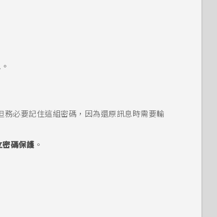
息
。
但務必要記住這組密碼，因為還原訊息時需要輸
立密碼保護
。