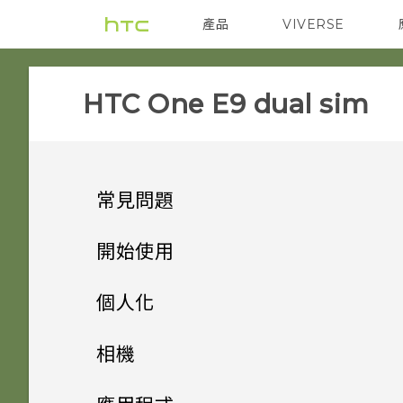
產品
VIVERSE
VIVE
智能手機
HTC One E9 dual sim‎
常見問題
SETTINGS
開始使用
APPS & FEATURES
手機上的各種便利功能
HTC BoomSound 配備杜比
個人化
音效下的劇院和音樂模式有何差
GETTING STARTED
打開包裝
One 相片集終止服務後，我的
異？
手機設定及傳輸
個人化
相機
相片與影片會發生什麼事？
COMMUNICATION
熟悉新手機的功能
我能將 Micro SIM 卡剪小為
個人化
加密功能為預設開啟嗎？
HTC One E9‍
HTC 應用程式更新
相機
透過 iCloud 傳送 iPhone 內