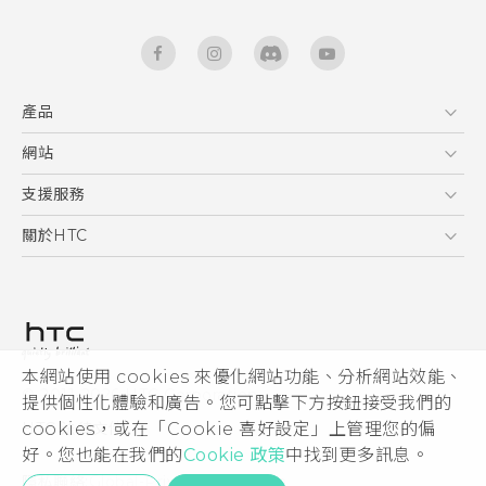
產品
5G
網站
快速入門手冊
智能手機
使用手冊
HTC Dev
支援服務
區塊鍊手機
HTC Research
服務中心
關於HTC
配件
產品有限保固說明
ESG
VIVE
公告欄
投資人
私隱政策
產品安全
本網站使用 cookies 來優化網站功能、分析網站效能、
© 2011-2026 HTC Corporation
提供個性化體驗和廣告。您可點擊下方按鈕接受我們的
加入HTC
cookies，或在「Cookie 喜好設定」上管理您的偏
HTC 法律文件
Security and Privacy Whitepaper
好。您也能在我們的
Cookie 政策
中找到更多訊息。
隱私聯絡:
Global-Privacy@htc.com