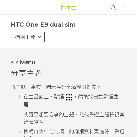
產品
HTC One E9 dual sim‎
VIVE
指南下載
智能手機
G REIGNS
< < Menu
配件
分享主題
VIVERSE
將主題、桌布、圖示等分享給親朋好友。
應用程式
在
主畫面
上，點選
，然後找出並點選
主
題
。
支援服務
瀏覽至想要分享的主題，然後點選主題檢視其
詳細資料。
登入
檢視目錄中任何項目的詳細資料頁面時，點選