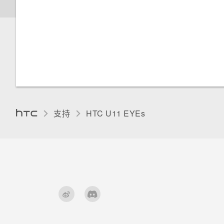
调整显示大小
卸载存储卡
设置电话会议 (GSM)
“设置”中的电池优化有什么作
用？
触摸提示音和振动
更改显示语言
手套模式
支持
HTC U11 EYEs‎