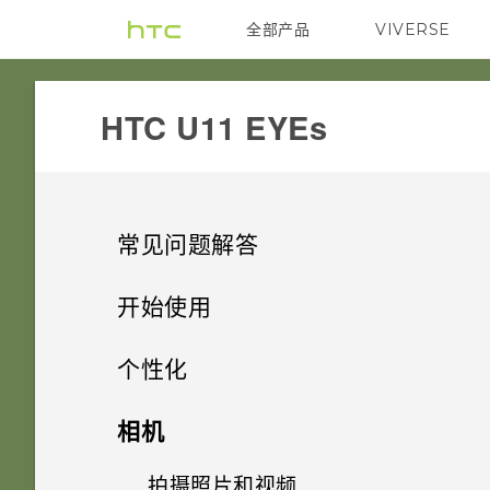
全部产品
VIVERSE
VIVE
HTC U11 EYEs‎
常见问题解答
相机
开始使用
存储
精彩功能
可否使相机待机以节省电池电
个性化
量？如何操作？
通话和 SIM 卡
开箱和设置
如何将文件和文件夹复制或移动
主屏幕布局和字体
相机的特别之处
相机
到我的存储卡？
照片模糊不清？请参考以下提
音频和显示
使用新手机的第一周
在非通话期间，如何使电话拨号
小插件和快捷方式
示。
HTC U11 EYEs 概览
便捷的单手操作
拍摄照片和视频
添加或删除小插件面板