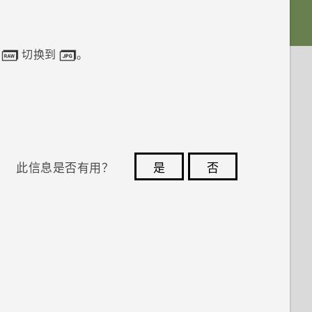
。
击
切换到
。
此信息是否有用？
是
否
您的反馈可以帮助其他人了解最有用的信息。