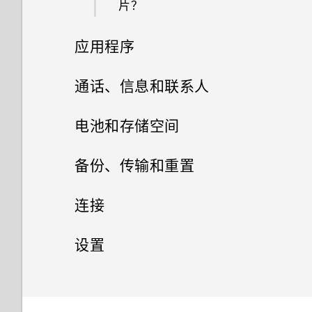
如何将我最喜欢的歌曲或音乐设
如何让 HTC Sync Manager 识
片？
使用人脸识别解锁功能以握压方
可否使用 micro USB 转 USB
示我输入密码或解密手机？
重启 HTC U11 EYEs（软重
为我的铃声？
别出我的手机？
添加社交网络账户、电子邮件账
什么是屏幕固定，如何固定应用
式解锁手机
如何将接入点添加到我的移动运
Type-C 转接器，以便使用现有
自拍
为什么在通话过程中我听不到来
置）
如果无法安装软件更新，我该怎
户和其他
程序？
应用程序
营商网络？
的 USB 数据线？
为什么我无法使用人脸解锁手
电和短信通知？
么办？
能不能分别调整铃声和通知音的
如何与使用 WLAN 直连 的其他
打开 Edge Launcher
机？
用 背景虚化 模式自拍
通知
音量？
手机共享媒体文件？
设置 人脸识别解锁
相册
如何从邮件应用程序登录我的
通话、信息和联系人
USB Type-C 接口与我旧手机上
有未读通知的时候手机重复通过
手机过热或烫手时应该怎么做？
Microsoft 电子邮件账户？
的 micro USB 接口有何区别？
什么是 Edge Sense 边框触
为什么我无法用指纹唤醒或解锁
快速调整照片的曝光度
声音和振动提示。如何将它停
Motion Launch 感应启动
相片编辑工具
如何关闭截取屏幕画面时的快门
选择使用哪一张 nano SIM/UIM
手机通话
在相册中查看照片和视频
控？
电池和存储空间
手机？
止？
声？
如何对手机的音频、显示和其他
卡连接 4G LTE 网络
为什么我手机上的应用程序会崩
手机屏幕关闭一段时间后，为什
拍摄照片
安装和删除应用程序
部分进行测试？
选择、复制和粘贴文本
短信和彩信
溃和强制关闭？
选择一张照片进行编辑
搜索照片和视频
电池
么收不到邮件和即时消息通知
设置 Edge Sense 边框触控
用智能拨号拨打电话
备份、传输和重置
为什么无法自定义快速设置面板
利用双卡双待设置管理 nano
了？互联网广播也停止播放。
使用应用程序
中的项目？
设置照片质量和尺寸
联系人
从应用商店获取应用程序
为什么我的手机反应迟钝并死
抓拍手机屏幕
SIM/UIM 卡
如何知道我是否在手机上安装了
调整照片
存储
发送短信 (SMS)
更改视频回放速度
更改握压手机时执行的动作
拨打分机号
备份和重置
检查电池历史记录
连接
机?
恶意的第三方应用程序？
HTC 手机助手
如果手机无法开机，我该怎么
Edge Sense 边框触控 有时会
打开应用程序屏幕
连拍照片
从网络下载应用程序
您的联系人列表
录制手机屏幕画面
指纹识别器
美化人像
如何在短信息中添加签名？
传输
办？
释放存储空间
剪辑视频
启用高级模式
快速拨号
在手机处于车载套件内或自拍杆
应用程序电池优化
网络连接
文件、数据和设置的备份方式
设置
为什么我的手机会自动关机？
HTC 应用程序
如何设置默认的短信应用程序？
HTC 手机助手应用程序中可执
中时启动。怎么办？
访问应用程序
卸载应用程序
添加新联系人
输入文字
导航栏
GIF 大师
发送彩信 (MMS)
如何使用硬件按键重新启动手
行的操作
存储类型
无线共享
从旧手机传输内容的方式
编辑延时拍摄视频
使用 Edge Sense 边框触控进
呼叫信息、电子邮件或日历活动
有关延长电池续航时间的提示
从旧的 HTC 手机还原
通用设置
打开或关闭数据连接
结束或关闭应用程序的最佳方式
如何在 HTC 信息应用程序中以
邮件
机？
行拍摄
中的号码
排列应用程序
是什么？
粗体显示未读短信？
编辑联系人信息
获取帮助和故障排除
图案添加
查看您收到的信息
开启或关闭智能加速
我该把存储卡用作移动存储还是
从 Android 手机传输内容
安全设置
什么是 HTC Connect 无线投