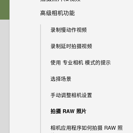
器列出我的联系人及其头像，而
如何查看 USB 驱动器中的文件
设置和其他
Edge Sense 边框触控
将以前的 HTC USB Type-C 耳
不列出通话记录？
声音首选项
与文件夹？
HTC Sense 首页
为什么拍摄的人像照片在电脑上
卡座
高级相机功能
启动栏
Edge Sense 边框触控
机用于 HTC U11 EYEs 时为什
更改主屏幕首页
HTC 相机
电源和充电
显示为横向？
更新
为什么应用程序内动作有时在我
么会有噪音？
可否将 micro SIM 卡裁剪为
添加应用程序、快速设置和联系
在格式化存储卡以用作内部存储
休眠模式
更改铃声
nano SIM/UIM 卡
握压手机时不起作用？
添加主屏幕小插件
录制慢动作视频
Edge Launcher
设置主屏幕壁纸
nano SIM 卡，装入手机中？
人
选择拍摄模式
无线和网络
时，我看到表示该卡速度较慢的
为什么无法在录制视频期间拍摄
Qualcomm 快速充电 3.0 工作
为什么我自己的数字转 3.5mm
软件和应用程序更新
消息。为什么？
锁定屏幕
照片？
原理？
更改通知音
存储卡
为什么屏幕关闭时 Edge Sense
添加主屏幕快捷方式
耳机转接头不能在 HTC 手机上
录制延时拍摄视频
身临其境的音效
应用程序
更改默认字体大小
调整 Edge Launcher 位置
提高拍摄质量的提示
没有 WLAN 连接或信号较弱时
边框触控不工作？
使用？
安装软件更新
我的手机是全新的，但可用存储
手机可否自动切换到移动网络？
动作手势
为什么手机会自动停止录制？
如何节省电池电量？
设置默认音量
使用保护壳
备份和传输
分组小插件面板和启动栏中的应
使用 专业相机 模式的提示
屏幕捕捉工具
为什么应用程序图标不再显示未
在应用程序内通过握压手势执行
使用疾速 HDR
低于总容量。为什么？
为什么手机面朝下时 Edge
用程序
Motion Launch 感应启动不工
安装应用程序更新
读数量，如未读的信息和通知？
动作
如何将手机的互联网连接共享给
触控手势
系统性能
我的手机是否向下兼容不支持
调节您的 HTC USonic 耳机
Sense 边框触控握压手势不工
作。怎么办？
第一次设置手机
如何在我的手机和电脑之间复制
选择场景
真正个性十足
全景自拍
将 microSD 卡用作移动存储和
其他设备？
Qualcomm 快速充电 3.0 的配
作？
移动主屏幕项目
文件？
在使用应用程序时，手机一直提
分配应用程序内动作到握压手势
内部存储有什么区别？
安全
件？
了解您的设置
有问题时如何在手机上获取帮
我的麦克风损坏了。怎么办？
为电池充电
手动调整相机设置
示我进行授权。为什么？
Android 7 Nougat
拍摄超广角全景自拍
如何知道我的手机是否可在其他
如何找到手机的 IMEI/MEID 和
助？
删除主屏幕项目
我以前一直使用 HTC 备份。为
分配应用程序内动作的示例
国家/地区的当地网络中使用？
是否必须要使用随附的 USB
忘记我手机上的锁屏密码、数字
序列号？
使用快速设置
是否可以改变手机的系统字体样
何我的手机上没有 HTC 备份
防水和防尘
拍摄 RAW 照片
在玩游戏期间，我总是因为不小
拍摄全景照片
Type-C 数据线？可否使用第三
密码或图案时该怎么办？
如何检查手机的最新软件更新？
式和大小？
了？
心按到最近使用的应用程序键或
更改应用程序内动作
我通过蓝牙发送了一些文件到电
方线缆？
如何启用或停用设备管理员应用
旅行模式
打开或关闭电源
返回键而退出游戏。如何避免？
相机应用程序如何拍摄 RAW 照
脑。它们在哪里？
录制视频
手机重新启动或开机时为何会提
程序？
更新手机软件前我该做什么？