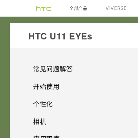
全部产品
VIVERSE
VIVE
HTC U11 EYEs‎
常见问题解答
相机
开始使用
存储
精彩功能
可否使相机待机以节省电池电
个性化
量？如何操作？
通话和 SIM 卡
开箱和设置
如何将文件和文件夹复制或移动
主屏幕布局和字体
相机的特别之处
相机
到我的存储卡？
照片模糊不清？请参考以下提
音频和显示
使用新手机的第一周
在非通话期间，如何使电话拨号
小插件和快捷方式
示。
HTC U11 EYEs 概览
便捷的单手操作
拍摄照片和视频
添加或删除小插件面板