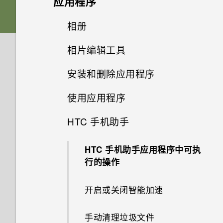
应用程序
器列出我的联系人及其头像，而
如何查看 USB 驱动器中的文件
设置和其他
Edge Sense 边框触控
将以前的 HTC USB Type-C 耳
不列出通话记录？
声音首选项
与文件夹？
HTC Sense 首页
为什么拍摄的人像照片在电脑上
卡座
高级相机功能
启动栏
Edge Sense 边框触控
机用于 HTC U11 EYEs 时为什
更改主屏幕首页
相册
HTC 相机
电源和充电
显示为横向？
更新
为什么应用程序内动作有时在我
么会有噪音？
可否将 micro SIM 卡裁剪为
添加应用程序、快速设置和联系
在格式化存储卡以用作内部存储
休眠模式
更改铃声
nano SIM/UIM 卡
握压手机时不起作用？
添加主屏幕小插件
相片编辑工具
录制慢动作视频
Edge Launcher
设置主屏幕壁纸
nano SIM 卡，装入手机中？
人
选择拍摄模式
在相册中查看照片和视频
无线和网络
时，我看到表示该卡速度较慢的
为什么无法在录制视频期间拍摄
Qualcomm 快速充电 3.0 工作
为什么我自己的数字转 3.5mm
软件和应用程序更新
消息。为什么？
锁定屏幕
照片？
原理？
更改通知音
安装和删除应用程序
存储卡
为什么屏幕关闭时 Edge Sense
添加主屏幕快捷方式
耳机转接头不能在 HTC 手机上
录制延时拍摄视频
选择一张照片进行编辑
身临其境的音效
应用程序
更改默认字体大小
调整 Edge Launcher 位置
提高拍摄质量的提示
搜索照片和视频
没有 WLAN 连接或信号较弱时
边框触控不工作？
使用？
安装软件更新
我的手机是全新的，但可用存储
手机可否自动切换到移动网络？
使用应用程序
动作手势
为什么手机会自动停止录制？
如何节省电池电量？
设置默认音量
从应用商店获取应用程序
使用保护壳
备份和传输
分组小插件面板和启动栏中的应
使用 专业相机 模式的提示
调整照片
屏幕捕捉工具
为什么应用程序图标不再显示未
在应用程序内通过握压手势执行
使用疾速 HDR
低于总容量。为什么？
更改视频回放速度
为什么手机面朝下时 Edge
用程序
Motion Launch 感应启动不工
安装应用程序更新
读数量，如未读的信息和通知？
动作
HTC 手机助手
如何将手机的互联网连接共享给
打开应用程序屏幕
触控手势
系统性能
我的手机是否向下兼容不支持
调节您的 HTC USonic 耳机
Sense 边框触控握压手势不工
作。怎么办？
从网络下载应用程序
第一次设置手机
如何在我的手机和电脑之间复制
选择场景
美化人像
真正个性十足
全景自拍
将 microSD 卡用作移动存储和
其他设备？
剪辑视频
Qualcomm 快速充电 3.0 的配
作？
移动主屏幕项目
文件？
在使用应用程序时，手机一直提
分配应用程序内动作到握压手势
内部存储有什么区别？
HTC 手机助手应用程序中可执
安全
件？
访问应用程序
了解您的设置
有问题时如何在手机上获取帮
我的麦克风损坏了。怎么办？
卸载应用程序
为电池充电
手动调整相机设置
示我进行授权。为什么？
GIF 大师
Android 7 Nougat
行的操作
拍摄超广角全景自拍
如何知道我的手机是否可在其他
编辑延时拍摄视频
如何找到手机的 IMEI/MEID 和
助？
删除主屏幕项目
我以前一直使用 HTC 备份。为
分配应用程序内动作的示例
国家/地区的当地网络中使用？
是否必须要使用随附的 USB
忘记我手机上的锁屏密码、数字
序列号？
排列应用程序
使用快速设置
是否可以改变手机的系统字体样
何我的手机上没有 HTC 备份
防水和防尘
拍摄 RAW 照片
在玩游戏期间，我总是因为不小
图案添加
开启或关闭智能加速
拍摄全景照片
Type-C 数据线？可否使用第三
密码或图案时该怎么办？
如何检查手机的最新软件更新？
式和大小？
了？
心按到最近使用的应用程序键或
更改应用程序内动作
我通过蓝牙发送了一些文件到电
方线缆？
如何启用或停用设备管理员应用
应用程序快捷方式
旅行模式
打开或关闭电源
返回键而退出游戏。如何避免？
相机应用程序如何拍摄 RAW 照
图形效果
脑。它们在哪里？
手动清理垃圾文件
录制视频
手机重新启动或开机时为何会提
程序？
更新手机软件前我该做什么？