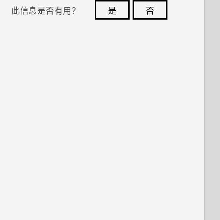
此信息是否有用？
是
否
您的反馈可以帮助其他人了解最有用的信息。