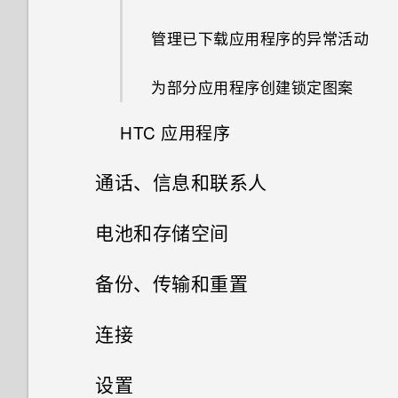
如何将我最喜欢的歌曲或音乐设
如何让 HTC Sync Manager 识
片？
使用人脸识别解锁功能以握压方
可否使用 micro USB 转 USB
示我输入密码或解密手机？
多任务处理
重启 HTC U11 EYEs（软重
为我的铃声？
别出我的手机？
添加社交网络账户、电子邮件账
什么是屏幕固定，如何固定应用
式解锁手机
幻影万花筒
如何将接入点添加到我的移动运
Type-C 转接器，以便使用现有
管理已下载应用程序的异常活动
自拍
为什么在通话过程中我听不到来
置）
如果无法安装软件更新，我该怎
户和其他
程序？
营商网络？
的 USB 数据线？
为什么我无法使用人脸解锁手
电和短信通知？
么办？
控制应用程序权限
能不能分别调整铃声和通知音的
如何与使用 WLAN 直连 的其他
打开 Edge Launcher
双重曝光
机？
为部分应用程序创建锁定图案
用 背景虚化 模式自拍
通知
音量？
手机共享媒体文件？
设置 人脸识别解锁
如何从邮件应用程序登录我的
USB Type-C 接口与我旧手机上
有未读通知的时候手机重复通过
手机过热或烫手时应该怎么做？
设置默认应用程序
Microsoft 电子邮件账户？
HTC 应用程序
的 micro USB 接口有何区别？
什么是 Edge Sense 边框触
魔法幻境
为什么我无法用指纹唤醒或解锁
快速调整照片的曝光度
声音和振动提示。如何将它停
Motion Launch 感应启动
如何关闭截取屏幕画面时的快门
选择使用哪一张 nano SIM/UIM
控？
手机？
止？
声？
如何对手机的音频、显示和其他
设置应用程序链接
卡连接 4G LTE 网络
为什么我手机上的应用程序会崩
通话、信息和联系人
手机屏幕关闭一段时间后，为什
变脸妙拍
邮件
拍摄照片
部分进行测试？
选择、复制和粘贴文本
溃和强制关闭？
么收不到邮件和即时消息通知
设置 Edge Sense 边框触控
为什么无法自定义快速设置面板
禁用应用程序
利用双卡双待设置管理 nano
手机通话
了？互联网广播也停止播放。
电池和存储空间
增强 RAW 照片
中的项目？
天气
设置照片质量和尺寸
为什么我的手机反应迟钝并死
抓拍手机屏幕
SIM/UIM 卡
如何知道我是否在手机上安装了
更改握压手机时执行的动作
机?
恶意的第三方应用程序？
短信和彩信
如果手机无法开机，我该怎么
电池
用智能拨号拨打电话
在照片上绘画
Edge Sense 边框触控 有时会
备份、传输和重置
时钟
连拍照片
录制手机屏幕画面
指纹识别器
办？
启用高级模式
在手机处于车载套件内或自拍杆
联系人
为什么我的手机会自动关机？
如何设置默认的短信应用程序？
存储
发送短信 (SMS)
中时启动。怎么办？
拨打分机号
备份和重置
检查电池历史记录
应用照片滤镜
录音机
连接
输入文字
导航栏
如何使用硬件按键重新启动手
使用 Edge Sense 边框触控进
结束或关闭应用程序的最佳方式
您的联系人列表
如何在 HTC 信息应用程序中以
机？
如何在短信息中添加签名？
传输
释放存储空间
行拍摄
快速拨号
应用程序电池优化
网络连接
文件、数据和设置的备份方式
HTC BlinkFeed
设置
是什么？
粗体显示未读短信？
获取帮助和故障排除