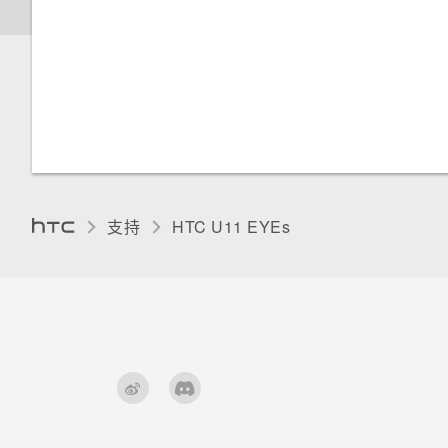
调整显示大小
卸载存储卡
设置电话会议 (GSM)
“设置”中的电池优化有什么作
用？
触摸提示音和振动
更改显示语言
手套模式
支持
HTC U11 EYEs‎