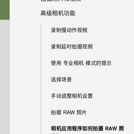
器列出我的联系人及其头像，而
如何查看 USB 驱动器中的文件
设置和其他
Edge Sense 边框触控
将以前的 HTC USB Type-C 耳
不列出通话记录？
声音首选项
与文件夹？
HTC Sense 首页
为什么拍摄的人像照片在电脑上
卡座
高级相机功能
启动栏
Edge Sense 边框触控
机用于 HTC U11 EYEs 时为什
更改主屏幕首页
HTC 相机
电源和充电
显示为横向？
更新
为什么应用程序内动作有时在我
么会有噪音？
可否将 micro SIM 卡裁剪为
添加应用程序、快速设置和联系
在格式化存储卡以用作内部存储
休眠模式
更改铃声
nano SIM/UIM 卡
握压手机时不起作用？
添加主屏幕小插件
录制慢动作视频
Edge Launcher
设置主屏幕壁纸
nano SIM 卡，装入手机中？
人
选择拍摄模式
无线和网络
时，我看到表示该卡速度较慢的
为什么无法在录制视频期间拍摄
Qualcomm 快速充电 3.0 工作
为什么我自己的数字转 3.5mm
软件和应用程序更新
消息。为什么？
锁定屏幕
照片？
原理？
更改通知音
存储卡
为什么屏幕关闭时 Edge Sense
添加主屏幕快捷方式
耳机转接头不能在 HTC 手机上
录制延时拍摄视频
身临其境的音效
应用程序
更改默认字体大小
调整 Edge Launcher 位置
提高拍摄质量的提示
没有 WLAN 连接或信号较弱时
边框触控不工作？
使用？
安装软件更新
我的手机是全新的，但可用存储
手机可否自动切换到移动网络？
动作手势
为什么手机会自动停止录制？
如何节省电池电量？
设置默认音量
使用保护壳
备份和传输
分组小插件面板和启动栏中的应
使用 专业相机 模式的提示
屏幕捕捉工具
为什么应用程序图标不再显示未
在应用程序内通过握压手势执行
使用疾速 HDR
低于总容量。为什么？
为什么手机面朝下时 Edge
用程序
Motion Launch 感应启动不工
安装应用程序更新
读数量，如未读的信息和通知？
动作
如何将手机的互联网连接共享给
触控手势
系统性能
我的手机是否向下兼容不支持
调节您的 HTC USonic 耳机
Sense 边框触控握压手势不工
作。怎么办？
第一次设置手机
如何在我的手机和电脑之间复制
选择场景
真正个性十足
全景自拍
将 microSD 卡用作移动存储和
其他设备？
Qualcomm 快速充电 3.0 的配
作？
移动主屏幕项目
文件？
在使用应用程序时，手机一直提
分配应用程序内动作到握压手势
内部存储有什么区别？
安全
件？
了解您的设置
有问题时如何在手机上获取帮
我的麦克风损坏了。怎么办？
为电池充电
手动调整相机设置
示我进行授权。为什么？
Android 7 Nougat
拍摄超广角全景自拍
如何知道我的手机是否可在其他
如何找到手机的 IMEI/MEID 和
助？
删除主屏幕项目
我以前一直使用 HTC 备份。为
分配应用程序内动作的示例
国家/地区的当地网络中使用？
是否必须要使用随附的 USB
忘记我手机上的锁屏密码、数字
序列号？
使用快速设置
是否可以改变手机的系统字体样
何我的手机上没有 HTC 备份
防水和防尘
拍摄 RAW 照片
在玩游戏期间，我总是因为不小
拍摄全景照片
Type-C 数据线？可否使用第三
密码或图案时该怎么办？
如何检查手机的最新软件更新？
式和大小？
了？
心按到最近使用的应用程序键或
更改应用程序内动作
我通过蓝牙发送了一些文件到电
方线缆？
如何启用或停用设备管理员应用
旅行模式
打开或关闭电源
返回键而退出游戏。如何避免？
相机应用程序如何拍摄 RAW 照
脑。它们在哪里？
录制视频
手机重新启动或开机时为何会提
程序？
更新手机软件前我该做什么？