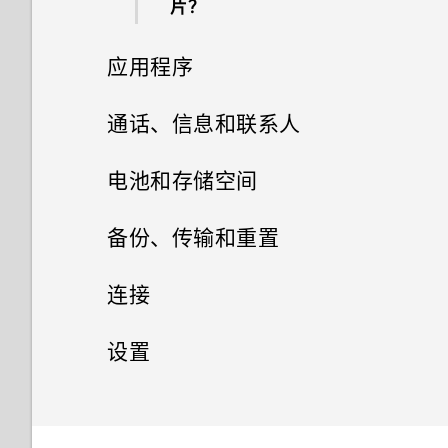
如何将我最喜欢的歌曲或音乐设
如何让 HTC Sync Manager 识
片？
使用人脸识别解锁功能以握压方
可否使用 micro USB 转 USB
示我输入密码或解密手机？
重启 HTC U11 EYEs（软重
为我的铃声？
别出我的手机？
添加社交网络账户、电子邮件账
什么是屏幕固定，如何固定应用
式解锁手机
如何将接入点添加到我的移动运
Type-C 转接器，以便使用现有
自拍
为什么在通话过程中我听不到来
置）
如果无法安装软件更新，我该怎
户和其他
程序？
应用程序
营商网络？
的 USB 数据线？
为什么我无法使用人脸解锁手
电和短信通知？
么办？
能不能分别调整铃声和通知音的
如何与使用 WLAN 直连 的其他
打开 Edge Launcher
机？
用 背景虚化 模式自拍
通知
音量？
手机共享媒体文件？
设置 人脸识别解锁
相册
如何从邮件应用程序登录我的
通话、信息和联系人
USB Type-C 接口与我旧手机上
有未读通知的时候手机重复通过
手机过热或烫手时应该怎么做？
Microsoft 电子邮件账户？
的 micro USB 接口有何区别？
什么是 Edge Sense 边框触
为什么我无法用指纹唤醒或解锁
快速调整照片的曝光度
声音和振动提示。如何将它停
Motion Launch 感应启动
相片编辑工具
如何关闭截取屏幕画面时的快门
选择使用哪一张 nano SIM/UIM
手机通话
在相册中查看照片和视频
控？
电池和存储空间
手机？
止？
声？
如何对手机的音频、显示和其他
卡连接 4G LTE 网络
为什么我手机上的应用程序会崩
手机屏幕关闭一段时间后，为什
拍摄照片
安装和删除应用程序
部分进行测试？
选择、复制和粘贴文本
短信和彩信
溃和强制关闭？
选择一张照片进行编辑
搜索照片和视频
电池
么收不到邮件和即时消息通知
设置 Edge Sense 边框触控
用智能拨号拨打电话
备份、传输和重置
为什么无法自定义快速设置面板
利用双卡双待设置管理 nano
了？互联网广播也停止播放。
使用应用程序
中的项目？
设置照片质量和尺寸
联系人
从应用商店获取应用程序
为什么我的手机反应迟钝并死
抓拍手机屏幕
SIM/UIM 卡
如何知道我是否在手机上安装了
调整照片
存储
发送短信 (SMS)
更改视频回放速度
更改握压手机时执行的动作
拨打分机号
备份和重置
检查电池历史记录
连接
机?
恶意的第三方应用程序？
HTC 手机助手
如果手机无法开机，我该怎么
Edge Sense 边框触控 有时会
打开应用程序屏幕
连拍照片
从网络下载应用程序
您的联系人列表
录制手机屏幕画面
指纹识别器
美化人像
如何在短信息中添加签名？
传输
办？
释放存储空间
剪辑视频
启用高级模式
快速拨号
在手机处于车载套件内或自拍杆
应用程序电池优化
网络连接
文件、数据和设置的备份方式
设置
为什么我的手机会自动关机？
HTC 应用程序
如何设置默认的短信应用程序？
HTC 手机助手应用程序中可执
中时启动。怎么办？
访问应用程序
卸载应用程序
添加新联系人
输入文字
导航栏
GIF 大师
发送彩信 (MMS)
如何使用硬件按键重新启动手
行的操作
存储类型
无线共享
从旧手机传输内容的方式
编辑延时拍摄视频
使用 Edge Sense 边框触控进
呼叫信息、电子邮件或日历活动
有关延长电池续航时间的提示
从旧的 HTC 手机还原
通用设置
打开或关闭数据连接
结束或关闭应用程序的最佳方式
如何在 HTC 信息应用程序中以
邮件
机？
行拍摄
中的号码
排列应用程序
是什么？
粗体显示未读短信？
编辑联系人信息
获取帮助和故障排除
图案添加
查看您收到的信息
开启或关闭智能加速
我该把存储卡用作移动存储还是
从 Android 手机传输内容
安全设置
什么是 HTC Connect 无线投