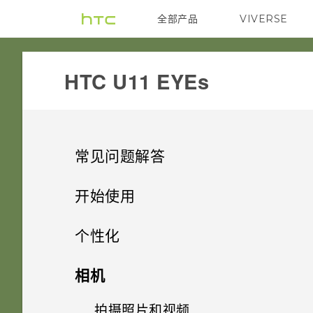
全部产品
VIVERSE
VIVE
HTC U11 EYEs‎
常见问题解答
相机
开始使用
存储
精彩功能
可否使相机待机以节省电池电
个性化
量？如何操作？
通话和 SIM 卡
开箱和设置
如何将文件和文件夹复制或移动
主屏幕布局和字体
相机的特别之处
相机
到我的存储卡？
照片模糊不清？请参考以下提
音频和显示
使用新手机的第一周
在非通话期间，如何使电话拨号
小插件和快捷方式
示。
HTC U11 EYEs 概览
便捷的单手操作
拍摄照片和视频
添加或删除小插件面板