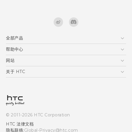
全部产品
区块链智能手机
帮助中心
快速入门指南
VIVE
用户指南
在线客服
网站
支援与服务
HTC Dev
关于 HTC
产品保固说明
HTC Research
ESG
客户服务中心
新闻稿
投资人
隐私政策
© 2011-2026 HTC Corporation
产品安全
HTC 法律文档
加入HTC
隐私联络:
Global-Privacy@htc.com