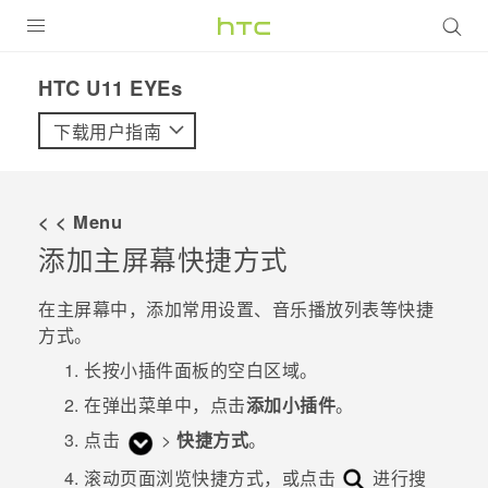
全部产品
HTC U11 EYEs‎
VIVE
下载用户指南
VIVERSE
< < Menu
支持帮助
添加主屏幕快捷方式
在线客服
在
主屏幕
中，添加常用设置、音乐播放列表等快捷
方式。
长按小插件面板的空白区域。
在弹出菜单中，点击
添加小插件
。
点击
>
快捷方式
。
滚动页面浏览快捷方式，或点击
进行搜