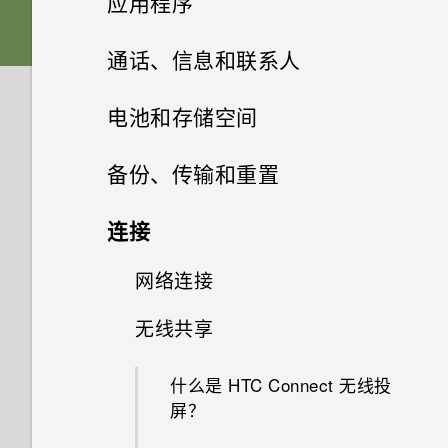
应用程序
器列出我的联系人及其头像，而
如何查看 USB 驱动器中的文件
设置和其他
Edge Sense 边框触控
将以前的 HTC USB Type-C 耳
不列出通话记录？
声音首选项
与文件夹？
HTC Sense 首页
为什么拍摄的人像照片在电脑上
卡座
高级相机功能
启动栏
Edge Sense 边框触控
机用于 HTC U11 EYEs 时为什
更改主屏幕首页
相册
HTC 相机
通话、信息和联系人
电源和充电
显示为横向？
更新
为什么应用程序内动作有时在我
么会有噪音？
可否将 micro SIM 卡裁剪为
添加应用程序、快速设置和联系
在格式化存储卡以用作内部存储
休眠模式
更改铃声
nano SIM/UIM 卡
握压手机时不起作用？
添加主屏幕小插件
相片编辑工具
录制慢动作视频
Edge Launcher
设置主屏幕壁纸
nano SIM 卡，装入手机中？
人
选择拍摄模式
手机通话
在相册中查看照片和视频
无线和网络
电池和存储空间
时，我看到表示该卡速度较慢的
为什么无法在录制视频期间拍摄
Qualcomm 快速充电 3.0 工作
为什么我自己的数字转 3.5mm
软件和应用程序更新
消息。为什么？
锁定屏幕
照片？
原理？
更改通知音
安装和删除应用程序
存储卡
为什么屏幕关闭时 Edge Sense
添加主屏幕快捷方式
耳机转接头不能在 HTC 手机上
录制延时拍摄视频
短信和彩信
选择一张照片进行编辑
身临其境的音效
应用程序
更改默认字体大小
调整 Edge Launcher 位置
提高拍摄质量的提示
搜索照片和视频
电池
用智能拨号拨打电话
没有 WLAN 连接或信号较弱时
备份、传输和重置
边框触控不工作？
使用？
安装软件更新
我的手机是全新的，但可用存储
手机可否自动切换到移动网络？
使用应用程序
动作手势
为什么手机会自动停止录制？
如何节省电池电量？
设置默认音量
联系人
从应用商店获取应用程序
使用保护壳
备份和传输
分组小插件面板和启动栏中的应
使用 专业相机 模式的提示
调整照片
存储
屏幕捕捉工具
发送短信 (SMS)
为什么应用程序图标不再显示未
在应用程序内通过握压手势执行
使用疾速 HDR
低于总容量。为什么？
更改视频回放速度
拨打分机号
备份和重置
检查电池历史记录
连接
为什么手机面朝下时 Edge
用程序
Motion Launch 感应启动不工
安装应用程序更新
读数量，如未读的信息和通知？
动作
HTC 手机助手
如何将手机的互联网连接共享给
打开应用程序屏幕
触控手势
系统性能
我的手机是否向下兼容不支持
调节您的 HTC USonic 耳机
Sense 边框触控握压手势不工
作。怎么办？
从网络下载应用程序
第一次设置手机
您的联系人列表
如何在我的手机和电脑之间复制
选择场景
美化人像
真正个性十足
如何在短信息中添加签名？
传输
释放存储空间
全景自拍
将 microSD 卡用作移动存储和
其他设备？
剪辑视频
快速拨号
应用程序电池优化
网络连接
文件、数据和设置的备份方式
Qualcomm 快速充电 3.0 的配
作？
移动主屏幕项目
文件？
HTC 应用程序
在使用应用程序时，手机一直提
分配应用程序内动作到握压手势
内部存储有什么区别？
HTC 手机助手应用程序中可执
安全
件？
访问应用程序
了解您的设置
有问题时如何在手机上获取帮
我的麦克风损坏了。怎么办？
卸载应用程序
为电池充电
添加新联系人
手动调整相机设置
示我进行授权。为什么？
GIF 大师
Android 7 Nougat
发送彩信 (MMS)
行的操作
存储类型
无线共享
拍摄超广角全景自拍
从旧手机传输内容的方式
如何知道我的手机是否可在其他
编辑延时拍摄视频
呼叫信息、电子邮件或日历活动
有关延长电池续航时间的提示
从旧的 HTC 手机还原
打开或关闭数据连接
如何找到手机的 IMEI/MEID 和
助？
删除主屏幕项目
我以前一直使用 HTC 备份。为
邮件
分配应用程序内动作的示例
国家/地区的当地网络中使用？
中的号码
是否必须要使用随附的 USB
忘记我手机上的锁屏密码、数字
序列号？
排列应用程序
使用快速设置
是否可以改变手机的系统字体样
何我的手机上没有 HTC 备份
防水和防尘
编辑联系人信息
拍摄 RAW 照片
在玩游戏期间，我总是因为不小
图案添加
查看您收到的信息
开启或关闭智能加速
我该把存储卡用作移动存储还是
拍摄全景照片
从 Android 手机传输内容
什么是 HTC Connect 无线投
Type-C 数据线？可否使用第三
密码或图案时该怎么办？
使用省电模式
备份联系人和信息
管理数据使用情况
如何检查手机的最新软件更新？
式和大小？
了？
心按到最近使用的应用程序键或
天气
内部存储？
更改应用程序内动作
我通过蓝牙发送了一些文件到电
屏？
方线缆？
收到来电
如何启用或停用设备管理员应用
应用程序快捷方式
旅行模式
打开或关闭电源
返回键而退出游戏。如何避免？
与联系人联系
相机应用程序如何拍摄 RAW 照
图形效果
脑。它们在哪里？
转发信息
手动清理垃圾文件
录制视频
通过 iCloud 传输 iPhone 内容
手机重新启动或开机时为何会提
程序？
高级省电模式
重置网络设置
WLAN 连接
更新手机软件前我该做什么？