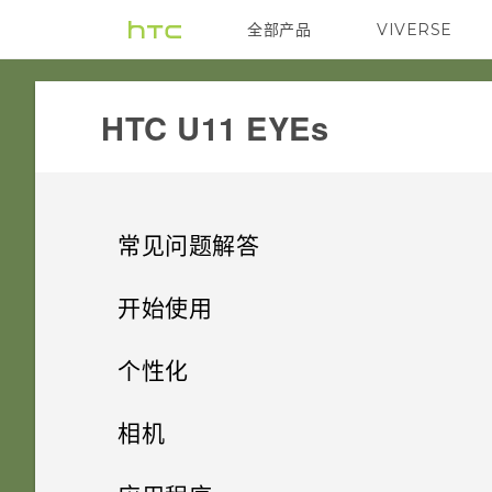
全部产品
VIVERSE
VIVE
HTC U11 EYEs‎
常见问题解答
相机
开始使用
存储
精彩功能
可否使相机待机以节省电池电
个性化
量？如何操作？
通话和 SIM 卡
开箱和设置
如何将文件和文件夹复制或移动
主屏幕布局和字体
相机的特别之处
相机
到我的存储卡？
照片模糊不清？请参考以下提
音频和显示
使用新手机的第一周
在非通话期间，如何使电话拨号
小插件和快捷方式
示。
HTC U11 EYEs 概览
便捷的单手操作
拍摄照片和视频
添加或删除小插件面板