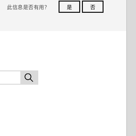
此信息是否有用？
是
否
您的反馈可以帮助其他人了解最有用的信息。