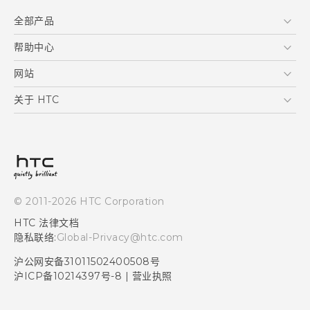
全部产品
区块链智能手机
帮助中心
快速入门指南
VIVE
用户指南
在线客服
网站
支援与服务
HTC Dev
关于 HTC
产品保固说明
HTC Research
ESG
客户服务中心
新闻稿
投资人
隐私政策
© 2011-2026 HTC Corporation
产品安全
HTC 法律文档
加入HTC
隐私联络:
Global-Privacy@htc.com
Security and Privacy Whitepaper
沪公网安备31011502400508号
沪ICP备10214397号-8
|
营业执照