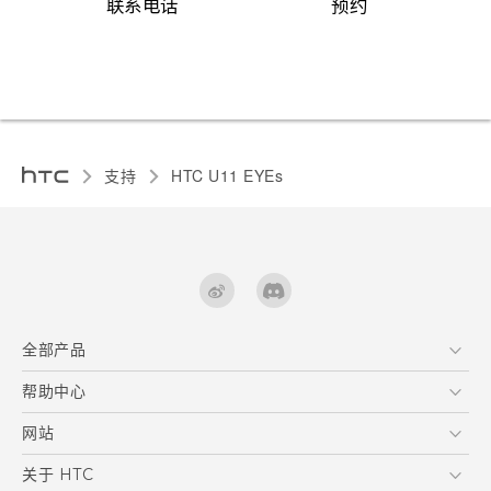
联系电话
预约
支持
HTC U11 EYEs‎
全部产品
区块链智能手机
帮助中心
快速入门指南
VIVE
用户指南
在线客服
网站
支援与服务
HTC Dev
关于 HTC