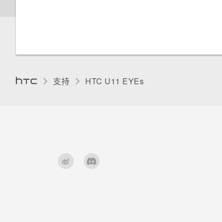
如果手机一直重新启动而且无法
调整握压力水平
如何检查我的手机上有多少内
如何调整 HTC 信息中的字体大
一路启动到主屏幕，我该怎么
更改显示语言
存，以及内存使用量？
小？
办？
打开或关闭 Edge Sense 边框
手套模式
触控
如何将手机重启到安全模式？
如何查看正在运行的应用程序列
如果手机无法充电，我该怎么
表？
办？
通过 Edge Sense 边框触控使
支持
HTC U11 EYEs‎
如何去除通知面板中提示某一应
用语音输入文字
用程序正在后台运行的通知？
如何启用开发人员选项？
为什么手机电池这么快没电？
有没有办法在 GPS 关闭后也在
深睡模式如何节省电池电量？
锁定屏幕中显示天气情况？
为何省电模式和高级省电模式都
灰显？
Android 中的应用程序待机模式
如何节省电池电量？