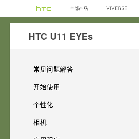
全部产品
VIVERSE
VIVE
HTC U11 EYEs‎
常见问题解答
相机
开始使用
存储
精彩功能
可否使相机待机以节省电池电
个性化
量？如何操作？
通话和 SIM 卡
开箱和设置
如何将文件和文件夹复制或移动
主屏幕布局和字体
相机的特别之处
相机
到我的存储卡？
照片模糊不清？请参考以下提
音频和显示
使用新手机的第一周
在非通话期间，如何使电话拨号
小插件和快捷方式
示。
HTC U11 EYEs 概览
便捷的单手操作
拍摄照片和视频
添加或删除小插件面板