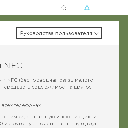
Руководства пользователя
и NFC
ии NFC (беспроводная связь малого
 передавать содержимое на другое
.
всех телефонах.
отоснимки, контактную информацию и
10
и другое устройство вплотную друг