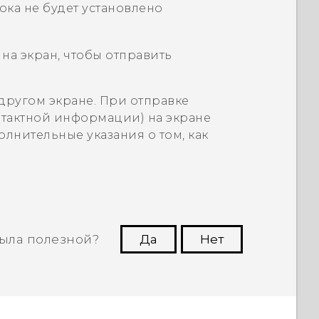
ока не будет установлено
на экран, чтобы отправить
другом экране. При отправке
нтактной информации) на экране
лнительные указания о том, как
ыла полезной?
Да
Нет
угим пользователям находить самую
полезную информацию.