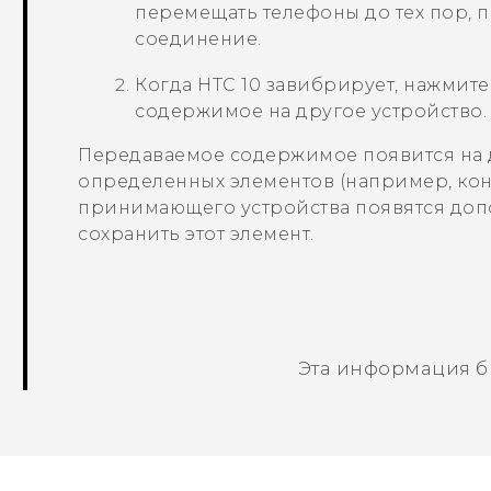
перемещать телефоны до тех пор, п
соединение.
Когда
HTC 10
завибрирует, нажмите 
содержимое на другое устройство.
Передаваемое содержимое появится на 
определенных элементов (например, ко
принимающего устройства появятся допо
сохранить этот элемент.
Эта информация б
Спасибо! Ваши отзывы помогают др