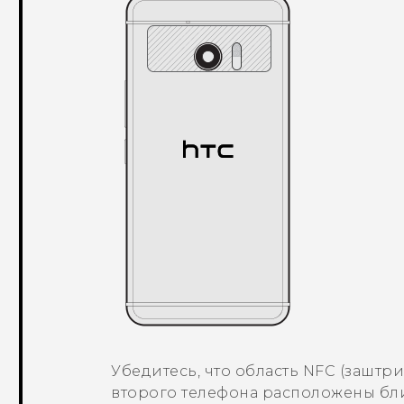
Убедитесь, что область NFC (заштр
второго телефона расположены бли