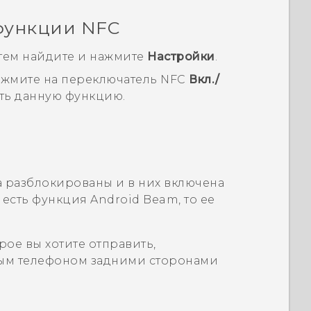
функции NFC
затем найдите и нажмите
Настройки
.
нажмите на переключатель
NFC
Вкл./
ить данную функцию.
а разблокированы и в них включена
е есть функция
Android Beam
, то ее
ое вы хотите отправить,
ым телефоном задними сторонами