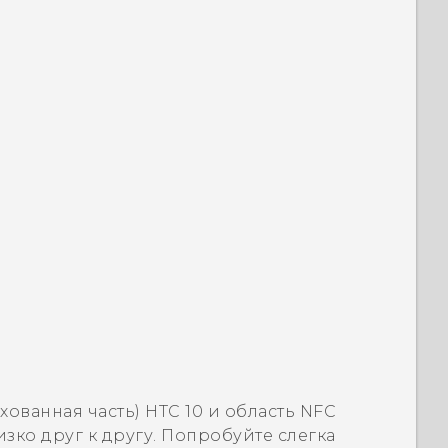
ихованная часть)
HTC 10
и область NFC
зко друг к другу. Попробуйте слегка