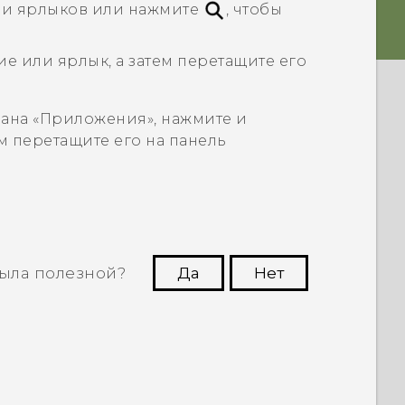
ли ярлыков или нажмите
, чтобы
 или ярлык, а затем перетащите его
ана «
Приложения
», нажмите и
м перетащите его на панель
ыла полезной?
Да
Нет
угим пользователям находить самую
полезную информацию.