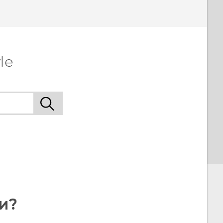
le
и?