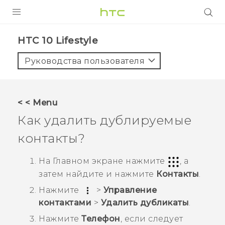
УСТРОЙСТВА
HTC 10 Lifestyle‎
5G
Руководства пользователя
СМАРТФОНЫ
АКСЕССУАРЫ
< < Menu
VIVE
Как удалить дублируемые
VIVERSE
контакты?
ПОДДЕРЖКА
На
Главном
экране нажмите
, а
затем найдите и нажмите
Контакты
.
Нажмите
>
Управление
контактами
>
Удалить дубликаты
.
Нажмите
Телефон
, если следует