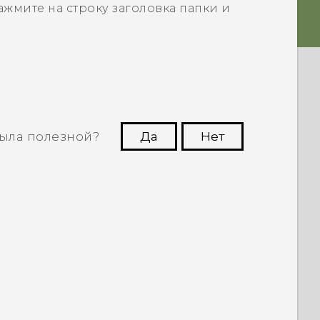
нажмите на строку заголовка папки и
ыла полезной?
Да
Нет
угим пользователям находить самую
полезную информацию.