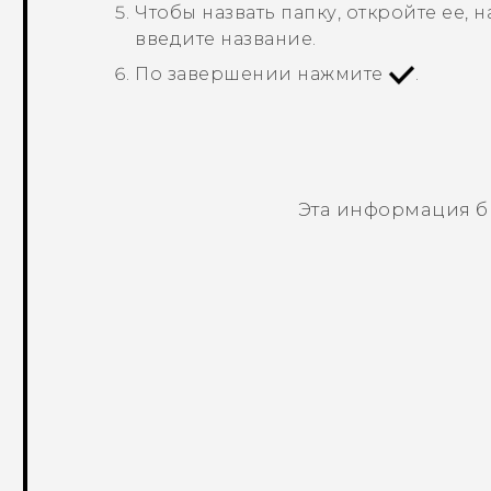
Чтобы назвать папку, откройте ее, 
введите название.
По завершении нажмите
.
Эта информация б
Спасибо! Ваши отзывы помогают др