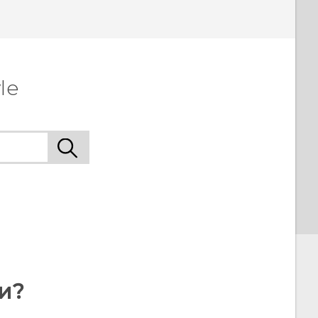
le
и?