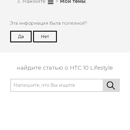
Нажмите
>
Мои темы
.
Эта информация была полезной?
Да
Нет
Спасибо! Ваши отзывы помогают другим
пользователям находить самую полезную
информацию.
найдите статью о HTC 10 Lifestyle