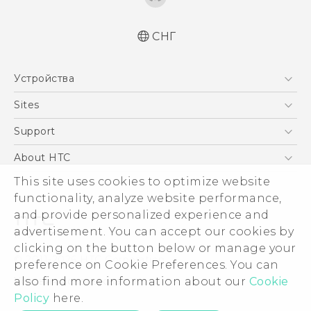
СНГ
Русский - Краткое руководство
Устройства
Русский - Руководство пользователя
Русский - Руководство по безопасности и
5G
Sites
соответствию стандартам
Смартфоны
HTC Dev
Support
Қазақ - жұмысты бастау нұсқаулығы
EXODUS
Қазақ - Пайдаланушы нұсқаулығы
HTC Research
ПОДДЕРЖКА
About HTC
Аксессуары
Қазақ - Қауіпсіздік және нормативтік
ESG
This site uses cookies to optimize website
ақпараты
VIVE
functionality, analyze website performance,
English - Quick start guide
Инвестирование
and provide personalized experience and
English - User manual
Политика конфиденциальности
advertisement. You can accept our cookies by
English - Safety and regulatory guide
Безопасность продуктов
clicking on the button below or manage your
© 2011-2026 HTC Corporation
preference on Cookie Preferences. You can
Вакансии
Условия использования.
also find more information about our
Cookie
Security and Privacy Whitepaper
Policy
here.