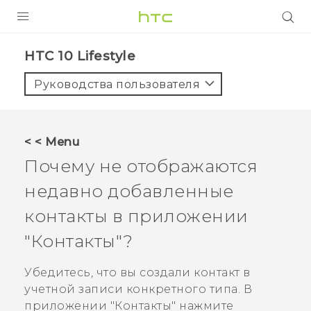
УСТРОЙСТВА
HTC 10 Lifestyle‎
5G
Руководства пользователя
СМАРТФОНЫ
АКСЕССУАРЫ
< < Menu
VIVE
Почему не отображаются
VIVERSE
недавно добавленные
контакты в приложении
ПОДДЕРЖКА
"‍
Контакты
"‍?
Убедитесь, что вы создали контакт в
учетной записи конкретного типа. В
приложении "‍
Контакты
"‍ нажмите