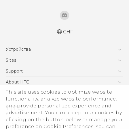
СНГ
Русский - Краткое руководство
Устройства
Русский - Руководство пользователя
Русский - Руководство по безопасности и
5G
Sites
соответствию стандартам
Смартфоны
HTC Dev
Support
Қазақ - жұмысты бастау нұсқаулығы
EXODUS
Қазақ - Пайдаланушы нұсқаулығы
HTC Research
ПОДДЕРЖКА
About HTC
Аксессуары
Қазақ - Қауіпсіздік және нормативтік
This site uses cookies to optimize website
ESG
ақпараты
VIVE
functionality, analyze website performance,
English - Quick start guide
Инвестирование
and provide personalized experience and
English - User manual
Политика конфиденциальности
advertisement. You can accept our cookies by
English - Safety and regulatory guide
Безопасность продуктов
clicking on the button below or manage your
© 2011-2026 HTC Corporation
preference on Cookie Preferences. You can
Вакансии