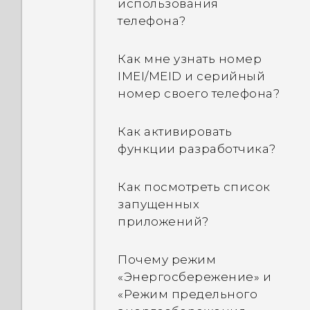
использования
приложении
предлагаемые
телефона?
«Калькулятор»
приложения в виджете
расширенные функции?
HTC Sense Home?
Как мне узнать номер
Раньше мне никогда не
IMEI/MEID и серийный
Как устранить неполадки
приходилось
номер своего телефона?
в телефоне при
пользоваться этими
возникновении
видами приложений.
Как активировать
проблемы?
функции разработчика?
Можно ли удалить
Сравнение приложений
предлагаемые
Как посмотреть список
Google Фото и HTC
приложения в виджете
запущенных
«Галерея»
HTC Sense Home?
приложений?
Как максимально
Почему режим
эффективно
«Энергосбережение» и
использовать виджет HTC
«Режим предельного
Sense Home?