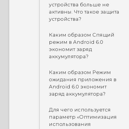
Как увеличить скорость
контакты?
устройства больше не
переключаться между
набора текста?
активны. Что такое защита
режимами съемки?
Как изменить свою
устройства?
Каковы новые функции
подпись в сообщениях
Оснащен ли мой телефон
клавиатуры?
эл. почты?
Каким образом Спящий
HTC специальной
режим в Android 6.0
кнопкой "Камера"?
Как сэкономить заряд
экономит заряд
аккумулятора?
аккумулятора?
Можно ли держать
камеру в режиме
Что изменилось в модели
Каким образом Режим
ожидания, чтобы
HTC 10?
ожидания приложения в
сэкономить заряд
Android 6.0 экономит
аккумулятора, и как это
Почему телефон не
заряд аккумулятора?
сделать?
выходит из режима сна,
когда я касаюсь сканера
Для чего используется
Будут ли сделанные
отпечатка пальца?
параметр «Оптимизация
мною фотоснимки иметь
использования
геометки?