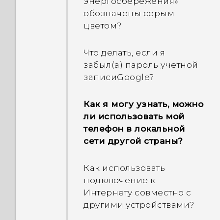
энергосбережения»
обозначены серым
Почему я получаю
цветом?
информацию о
рекомендуемых
Что делать, если я
ресторанах на своем
забыл(а) пароль учетной
телефоне?
записиGoogle?
Можно ли убрать или
Как я могу узнать, можно
скрыть экран
ли использовать мой
блокировки?
телефон в локальной
сети другой страны?
Как работает технология
Qualcomm Quick Charge
Как использовать
3.0?
подключение к
Интернету совместно с
Является ли мой телефон
другими устройствами?
обратно совместимым с