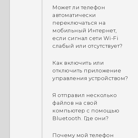
аксессуарами для
Может ли телефон
зарядки, которые не
автоматически
поддерживают
переключаться на
технологию Qualcomm
мобильный Интернет,
Quick Charge 3.0?
если сигнал сети Wi-Fi
слабый или отсутствует?
Чем разъем Разъем USB
типа C отличается от
Как включить или
разъема micro-USB на
отключить приложение
моем старом телефоне?
управления устройством?
Обязательно ли
Я отправил несколько
использовать
файлов на свой
прилагаемый кабель
компьютер с помощью
Разъем USB типа C или
Bluetooth. Где они?
можно использовать
кабель сторонних
производителей?
Почему мой телефон