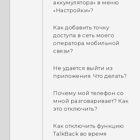
Почему я не могу
аккумулятора» в меню
разблокировать экран с
«Настройки»?
Как создать собственный
помощью моего
фильм в приложении
отпечатка пальца?
Как добавить точку
Google Фото?
доступа в сеть моего
При форматировании
оператора мобильной
Как выполнять
карты памяти для ее
связи?
резервное копирование
использования в
в учетную запись Google?
качестве внутреннего
Не удается выйти из
накопителя появляется
приложения. Что делать?
Раньше я использовал
сообщение о том, что
службу Служба HTC
карта медленно работает.
Почему мой телефон со
«Архивация». Почему
Почему?
мной разговаривает? Как
служба Служба HTC
это отключить?
«Архивация» недоступна
Как работает виджет HTC
в моем телефоне?
Sense Home?
Как отключить функцию
TalkBack во время
Реализованы ли в
Почему отображаются