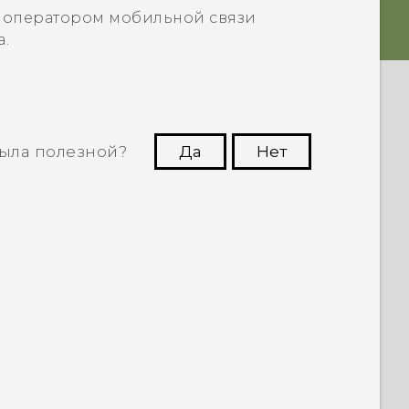
м оператором мобильной связи
.
ыла полезной?
Да
Нет
угим пользователям находить самую
полезную информацию.