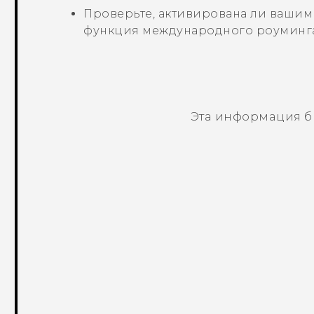
Проверьте, активирована ли ваши
функция международного роуминга
Эта информация б
Спасибо! Ваши отзывы помогают др