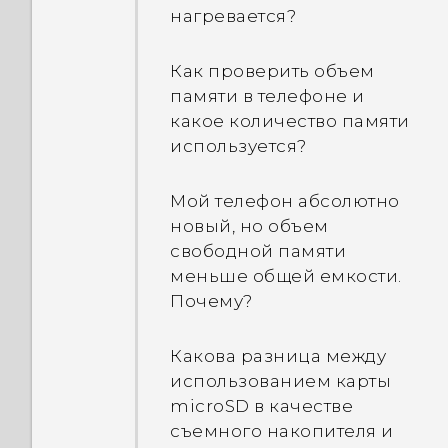
нагревается?
Можно ли использовать
разъем micro-USB с
Как проверить объем
адаптером Разъем USB
памяти в телефоне и
типа C, чтобы
какое количество памяти
пользоваться
используется?
существующими USB-
кабелями?
Мой телефон абсолютно
новый, но объем
свободной памяти
меньше общей емкости.
Почему?
Какова разница между
использованием карты
microSD в качестве
съемного накопителя и