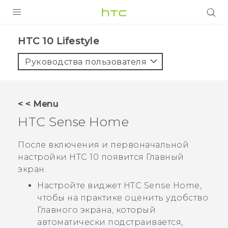
УСТРОЙСТВА
HTC 10 Lifestyle‎
5G
Руководства пользователя
СМАРТФОНЫ
АКСЕССУАРЫ
< < Menu
VIVE
HTC Sense
Home
VIVERSE
После включения и первоначальной
настройки
HTC 10
появится
Главный
ПОДДЕРЖКА
экран.
Настройте виджет
HTC Sense
Home,
чтобы на практике оценить удобство
Главного экрана, который
автоматически подстраивается,