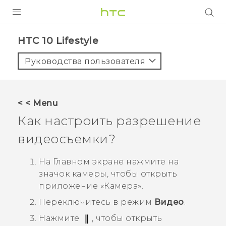
УСТРОЙСТВА
HTC 10 Lifestyle‎
5G
Руководства пользователя
СМАРТФОНЫ
АКСЕССУАРЫ
< < Menu
VIVE
Как настроить разрешение
VIVERSE
видеосъемки?
ПОДДЕРЖКА
На
Главном
экране нажмите на
значок камеры, чтобы открыть
приложение «
Камера
».
Переключитесь в режим
Видео
.
Нажмите
, чтобы открыть