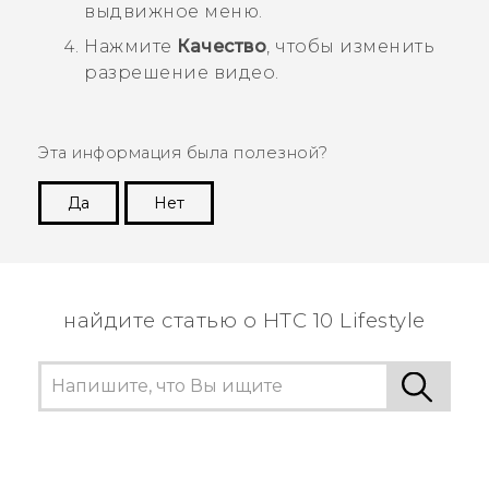
выдвижное меню.
Нажмите
Качество
, чтобы изменить
разрешение видео.
Эта информация была полезной?
Да
Нет
Спасибо! Ваши отзывы помогают другим
пользователям находить самую полезную
информацию.
найдите статью о HTC 10 Lifestyle