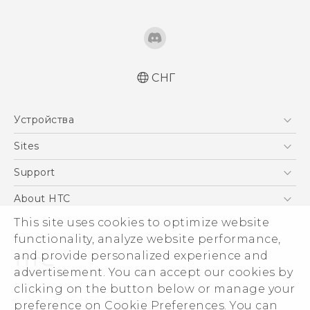
СНГ
Русский - Краткое руководство
Устройства
Русский - Руководство пользователя
Русский - Руководство по безопасности и
5G
Sites
соответствию стандартам
Смартфоны
HTC Dev
Support
Қазақ - жұмысты бастау нұсқаулығы
EXODUS
Қазақ - Пайдаланушы нұсқаулығы
HTC Research
ПОДДЕРЖКА
About HTC
Аксессуары
Қазақ - Қауіпсіздік және нормативтік
ESG
This site uses cookies to optimize website
ақпараты
VIVE
functionality, analyze website performance,
English - Quick start guide
Инвестирование
and provide personalized experience and
English - User manual
Политика конфиденциальности
advertisement. You can accept our cookies by
English - Safety and regulatory guide
Безопасность продуктов
clicking on the button below or manage your
© 2011-2026 HTC Corporation
preference on Cookie Preferences. You can
Вакансии