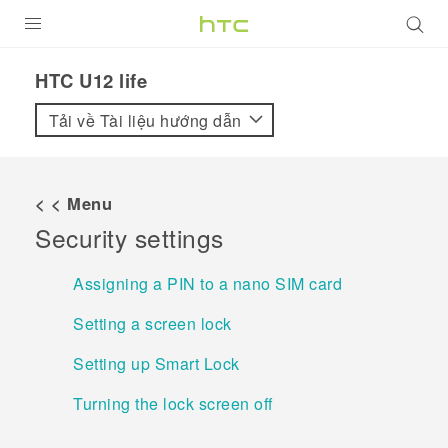
SẢN PHẨM
HTC U12 life‎
VIVE
Tải về Tài liệu hướng dẫn
G REIGNS
ĐIỆN THOẠI THÔNG MINH
< < Menu
Security settings
VIVERSE
ỨNG DỤNG
Assigning a PIN to a nano SIM card
HỖ TRỢ
Setting a screen lock
Setting up Smart Lock
Turning the lock screen off