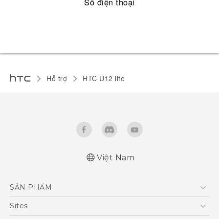
Số điện thoại
Hỗ trợ
HTC U12 life‎
Việt Nam
English - Quick start guide
SẢN PHẨM
English - User manual
5G
Sites