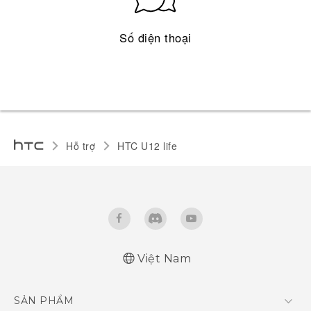
Số điện thoại
Hỗ trợ
HTC U12 life‎
Việt Nam
English - Quick start guide
SẢN PHẨM
English - User manual