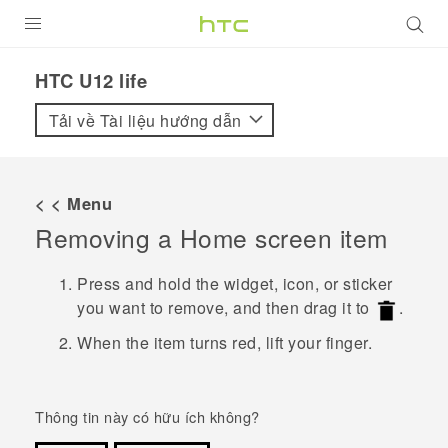
SẢN PHẨM
HTC U12 life‎
VIVE
Tải về Tài liệu hướng dẫn
G REIGNS
ĐIỆN THOẠI THÔNG MINH
< < Menu
Removing a Home screen item
VIVERSE
ỨNG DỤNG
Press and hold the widget, icon, or sticker
you want to remove, and then drag it to
.
HỖ TRỢ
When the item turns red, lift your finger.
Thông tin này có hữu ích không?