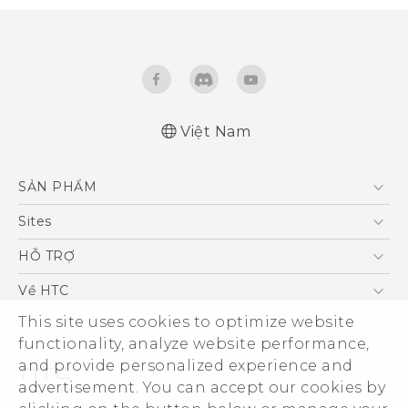
Việt Nam
English - Quick start guide
SẢN PHẨM
English - User manual
5G
Sites
Điện Thoại Thông Minh
HTC Dev
HỖ TRỢ
VIVE
HTC Research
Trung tâm hỗ trợ
Về HTC
Hỗ trợ bảo hành HTC
This site uses cookies to optimize website
ESG
functionality, analyze website performance,
Nhà đầu tư
and provide personalized experience and
Làm việc tại HTC
advertisement. You can accept our cookies by
Chính sách bảo mật