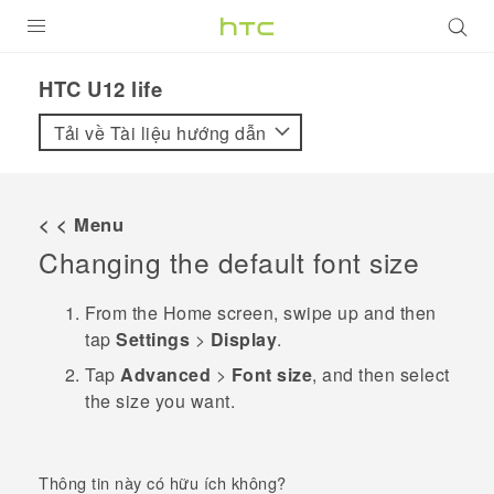
SẢN PHẨM
HTC U12 life‎
VIVE
Tải về Tài liệu hướng dẫn
G REIGNS
ĐIỆN THOẠI THÔNG MINH
< < Menu
Changing the default font size
VIVERSE
ỨNG DỤNG
From the
Home
screen, swipe up and then
tap
Settings
>
Display
.
HỖ TRỢ
Tap
Advanced
>
Font size
, and then select
the size you want.
Thông tin này có hữu ích không?